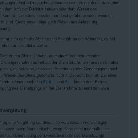
isch angeordnet oder genehmigt worden sein, es sei denn, dass eine
ch dem Amt der Dienstreisenden oder dem Wesen des
ht kommt. Dienstreisen sollen nur durchgeführt werden, wenn sie
ig sind. Dienstreisen sind auch Reisen aus Anlass der
eisung.
stimmt sich nach der Abreise und Ankunft an der Wohnung, es sei
r endet an der Dienststätte.
 Fahrten am Dienst-, Wohn- oder einem vorübergehenden
n Dienstgeschäften außerhalb der Dienststätte. Sie müssen formlos
n sein, es sei denn, dass eine Anordnung oder Genehmigung nach
m Wesen des Dienstgeschäfts nicht in Betracht kommt. Bei einem
 Fahrtauslagen nach den
§§ 4
und
5
bis zu dem Betrag
endigung des Dienstgangs an der Dienststätte zu erstatten wäre.
envergütung
ntrag eine Vergütung der dienstlich veranlassten notwendigen
isekostenvergütung erlischt, wenn diese nicht innerhalb einer
en nach Beendigung der Dienstreise oder des Dienstgangs