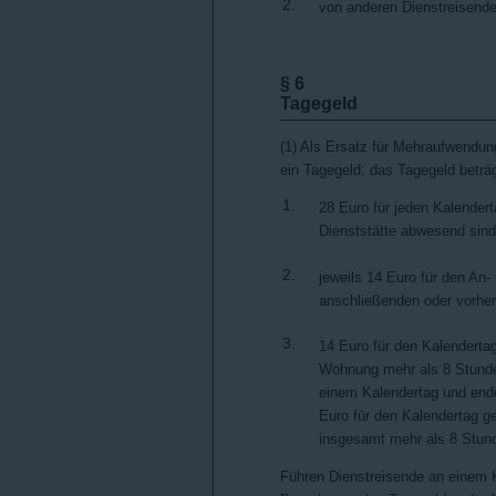
2.
von anderen Dienstreisend
§ 6
Tagegeld
(1) Als Ersatz für Mehraufwendung
ein Tagegeld; das Tagegeld beträg
1.
28 Euro für jeden Kalender
Dienststätte abwesend sind
2.
jeweils 14 Euro für den An
anschließenden oder vorhe
3.
14 Euro für den Kalenderta
Wohnung mehr als 8 Stunden
einem Kalendertag und end
Euro für den Kalendertag g
insgesamt mehr als 8 Stun
Führen Dienstreisende an einem K