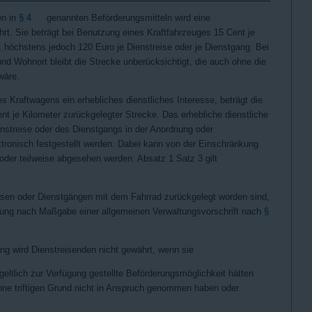
en in
§ 4
genannten Beförderungsmitteln wird eine
t. Sie beträgt bei Benutzung eines Kraftfahrzeuges 15 Cent je
, höchstens jedoch 120 Euro je Dienstreise oder je Dienstgang. Bei
nd Wohnort bleibt die Strecke unberücksichtigt, die auch ohne die
wäre.
s Kraftwagens ein erhebliches dienstliches Interesse, beträgt die
 je Kilometer zurückgelegter Strecke. Das erhebliche dienstliche
enstreise oder des Dienstgangs in der Anordnung oder
ktronisch festgestellt werden. Dabei kann von der Einschränkung
der teilweise abgesehen werden. Absatz 1 Satz 3 gilt
reisen oder Dienstgängen mit dem Fahrrad zurückgelegt worden sind,
ung nach Maßgabe einer allgemeinen Verwaltungsvorschrift nach
§
g wird Dienstreisenden nicht gewährt, wenn sie
eltlich zur Verfügung gestellte Beförderungsmöglichkeit hätten
ne triftigen Grund nicht in Anspruch genommen haben oder