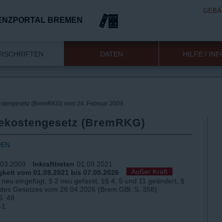
GEBÄ
ENZPORTAL BREMEN
RSCHRIFTEN
DATEN
HILFE / IN
stengesetz (BremRKG) vom 24. Februar 2009
ekostengesetz (BremRKG)
DEN
.03.2009
Inkrafttreten
01.09.2021
Außer Kraft
keit vom 01.09.2021 bis 07.05.2026
 neu eingefügt, § 2 neu gefasst, §§ 4, 5 und 11 geändert, §
3 des Gesetzes vom 28.04.2026 (Brem.GBl. S. 358)
S. 48
-1