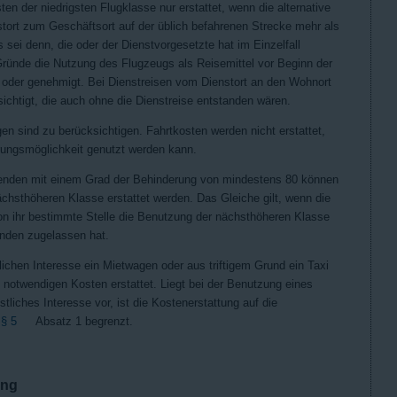
en der niedrigsten Flugklasse nur erstattet, wenn die alternative
tort zum Geschäftsort auf der üblich befahrenen Strecke mehr als
 sei denn, die oder der Dienstvorgesetzte hat im Einzelfall
 Gründe die Nutzung des Flugzeugs als Reisemittel vor Beginn der
et oder genehmigt. Bei Dienstreisen vom Dienstort an den Wohnort
ichtigt, die auch ohne die Dienstreise entstanden wären.
en sind zu berücksichtigen. Fahrtkosten werden nicht erstattet,
rungsmöglichkeit genutzt werden kann.
senden mit einem Grad der Behinderung von mindestens 80 können
ächsthöheren Klasse erstattet werden. Das Gleiche gilt, wenn die
on ihr bestimmte Stelle die Benutzung der nächsthöheren Klasse
ünden zugelassen hat.
ichen Interesse ein Mietwagen oder aus triftigem Grund ein Taxi
 notwendigen Kosten erstattet. Liegt bei der Benutzung eines
tliches Interesse vor, ist die Kostenerstattung auf die
h
§ 5
Absatz 1 begrenzt.
ung