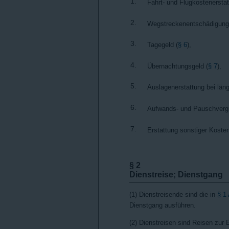
1.
Fahrt- und Flugkostenerstat
2.
Wegstreckenentschädigung
3.
Tagegeld (
§ 6
),
4.
Übernachtungsgeld (
§ 7
),
5.
Auslagenerstattung bei län
6.
Aufwands- und Pauschverg
7.
Erstattung sonstiger Kosten
§ 2
Dienstreise; Dienstgang
(1) Dienstreisende sind die in
§ 1
Dienstgang ausführen.
(2) Dienstreisen sind Reisen zur