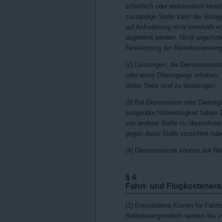
schriftlich oder elektronisch bea
zuständige Stelle kann die Vorl
auf Anforderung nicht innerhalb v
abgelehnt werden. Nicht angeford
Festsetzung der Reisekostenver
(2) Leistungen, die Dienstreisend
oder eines Dienstgangs erhalten,
dritter Seite sind zu beantragen.
(3) Bei Dienstreisen oder Dienst
ausgeübte Nebentätigkeit haben D
von anderer Stelle zu übernehmen
gegen diese Stelle verzichtet hab
(4) Dienstreisende können auf Re
§ 4
Fahrt- und Flugkosteners
(1) Entstandene Kosten für Fahr
Beförderungsmitteln werden bis z