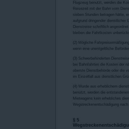
Flugzeug benutzt, werden die Kost
Reisezeit mit der Bahn vom Diens
sieben Stunden betragen hätte, es
aufgrund dringender dienstlicher
Dienstreise schriftlich angeordn
bleiben die Fahrtkosten unberücks
(2) Mögliche Fahrpreisermäßigung
wenn eine unentgeltliche Beförde
(3) Schwerbehinderten Dienstrei
bei Bahnfahrten die Kosten der n
oberste Dienstbehörde oder die v
im Einzelfall aus dienstlichen Gr
(4) Wurde aus erheblichem dienstl
benutzt, werden die entstandenen
Mietwagens kein erhebliches diens
Wegstreckenentschädigung nac
§ 5
Wegstreckenentschädig