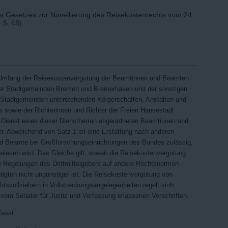
des Gesetzes zur Novellierung des Reisekostenrechts vom 24.
 S. 48)
d Umfang der Reisekostenvergütung der Beamtinnen und Beamten
der Stadtgemeinden Bremen und Bremerhaven und der sonstigen
r Stadtgemeinden unterstehenden Körperschaften, Anstalten und
s sowie der Richterinnen und Richter der Freien Hansestadt
n Dienst eines dieser Dienstherren abgeordneten Beamtinnen und
r. Abweichend von Satz 1 ist eine Erstattung nach anderen
d Beamte bei Großforschungseinrichtungen des Bundes zulässig,
wiesen wird. Das Gleiche gilt, soweit die Reisekostenvergütung
 die Regelungen des Drittmittelgebers auf andere Rechtsnormen
tigten nicht ungünstiger ist. Die Reisekostenvergütung von
htsvollziehern in Vollstreckungsangelegenheiten regelt sich
om Senator für Justiz und Verfassung erlassenen Vorschriften.
fasst: