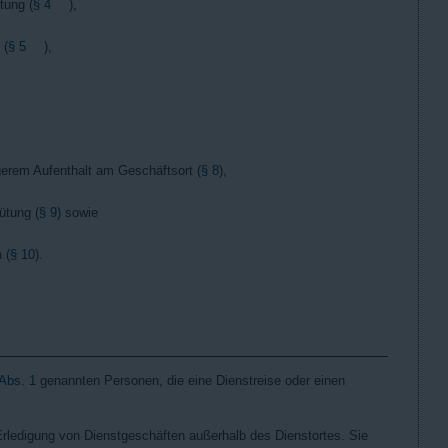
tung (
§ 4
),
 (
§ 5
),
gerem Aufenthalt am Geschäftsort (
§ 8
),
ütung (
§ 9
) sowie
 (
§ 10
).
 Abs. 1
genannten Personen, die eine Dienstreise oder einen
 Erledigung von Dienstgeschäften außerhalb des Dienstortes. Sie