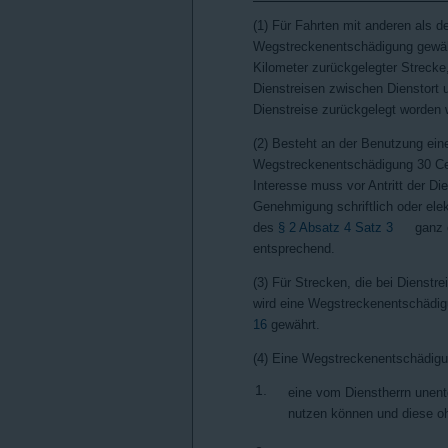
(1) Für Fahrten mit anderen als d
Wegstreckenentschädigung gewähr
Kilometer zurückgelegter Strecke
Dienstreisen zwischen Dienstort u
Dienstreise zurückgelegt worden 
(2) Besteht an der Benutzung eine
Wegstreckenentschädigung 30 Cent
Interesse muss vor Antritt der Di
Genehmigung schriftlich oder ele
des
§ 2 Absatz 4 Satz 3
ganz o
entsprechend.
(3) Für Strecken, die bei Dienst
wird eine Wegstreckenentschädig
16
gewährt.
(4) Eine Wegstreckenentschädigun
1.
eine vom Dienstherrn unentg
nutzen können und diese oh