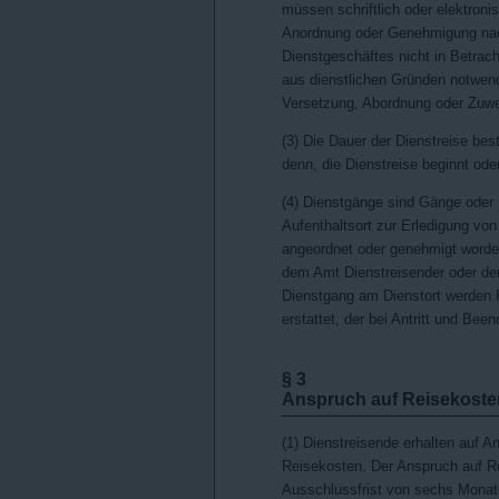
müssen schriftlich oder elektron
Anordnung oder Genehmigung na
Dienstgeschäftes nicht in Betrac
aus dienstlichen Gründen notwend
Versetzung, Abordnung oder Zuw
(3) Die Dauer der Dienstreise be
denn, die Dienstreise beginnt ode
(4) Dienstgänge sind Gänge oder
Aufenthaltsort zur Erledigung vo
angeordnet oder genehmigt worde
dem Amt Dienstreisender oder de
Dienstgang am Dienstort werden
erstattet, der bei Antritt und Be
§ 3
Anspruch auf Reisekost
(1) Dienstreisende erhalten auf A
Reisekosten. Der Anspruch auf Re
Ausschlussfrist von sechs Monat