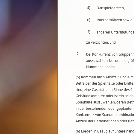
d)
Dartspielgeräten,
e)
Internetplätzen sowie
f)
anderen Unterhaltung
zu verzichten, und
2.
bei Konkurrenz von Gruppen 
auszuwählen, bei der die grö
Nummer 1 abgibt.
(5) Kommen nach Absatz 3 und 4 meh
Betreiber der Spielhalle oder Dritte
sind, eine Gaststätte im Sinne des
§ 
Gebäudekomplex oder ist ein solcher
Spielhalle auszuwählen, deren Betr
in der bestehenden oder geplanten G
Konkurrenz von Standortkombination
Anzahl der Betreiberinnen oder Betr
(6) Liegen in Bezug auf untereinan