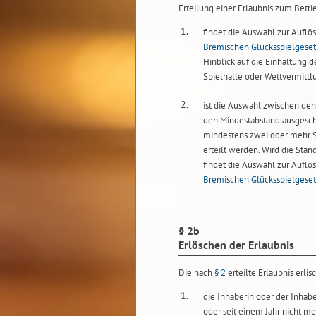
Erteilung einer Erlaubnis zum Betrie
1.
findet die Auswahl zur Auflö
Bremischen Glücksspielgese
Hinblick auf die Einhaltung d
Spielhalle oder Wettvermittlu
2.
ist die Auswahl zwischen den 
den Mindestabstand ausgeschö
mindestens zwei oder mehr St
erteilt werden. Wird die Stan
findet die Auswahl zur Auflö
Bremischen Glücksspielgese
§ 2b
Erlöschen der Erlaubnis
Die nach
§ 2
erteilte Erlaubnis erlis
1.
die Inhaberin oder der Inhab
oder seit einem Jahr nicht me