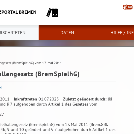
ZPORTAL BREMEN
RSCHRIFTEN
DATEN
HILFE / IN
engesetz (BremSpielhG) vom 17. Mai 2011
allengesetz (BremSpielhG)
N
.2011
Inkrafttreten
01.07.2025
Zuletzt geändert durch:
§§
 und § 7 aufgehoben durch Artikel 1 des Gesetzes vom
327
ielhallengesetz (BremSpielhG) vom 17. Mai 2011 (Brem.GBl.
 4, 4b, 9 und 10 geändert und § 7 aufgehoben durch Artikel 1 des