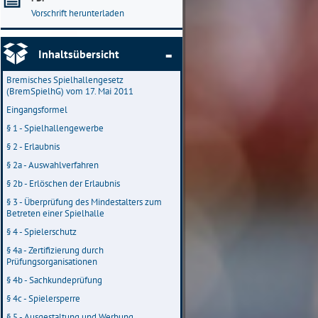
Vorschrift herunterladen
Inhaltsübersicht
Bremisches Spielhallengesetz
(BremSpielhG) vom 17. Mai 2011
Eingangsformel
§ 1 - Spielhallengewerbe
§ 2 - Erlaubnis
§ 2a - Auswahlverfahren
§ 2b - Erlöschen der Erlaubnis
§ 3 - Überprüfung des Mindestalters zum
Betreten einer Spielhalle
§ 4 - Spielerschutz
§ 4a - Zertifizierung durch
Prüfungsorganisationen
§ 4b - Sachkundeprüfung
§ 4c - Spielersperre
§ 5 - Ausgestaltung und Werbung