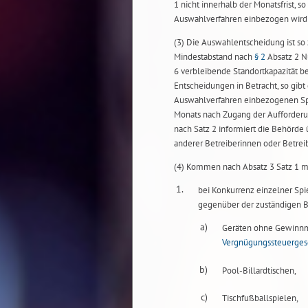
1 nicht innerhalb der Monatsfrist, s
Auswahlverfahren einbezogen wird;
(3) Die Auswahlentscheidung ist so
Mindestabstand nach
§ 2
Absatz 2 N
6 verbleibende Standortkapazität 
Entscheidungen in Betracht, so gibt
Auswahlverfahren einbezogenen Spie
Monats nach Zugang der Aufforderun
nach Satz 2 informiert die Behörd
anderer Betreiberinnen oder Betrei
(4) Kommen nach Absatz 3 Satz 1 me
1.
bei Konkurrenz einzelner Spi
gegenüber der zuständigen Be
a)
Geräten ohne Gewinnm
Vergnügungssteuerges
b)
Pool-Billardtischen,
c)
Tischfußballspielen,