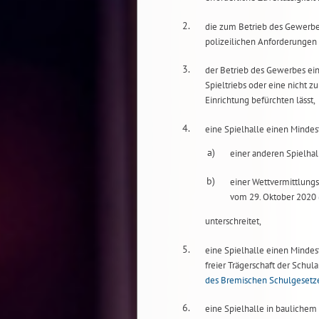
2.
die zum Betrieb des Gewerb
polizeilichen Anforderungen
3.
der Betrieb des Gewerbes ei
Spieltriebs oder eine nicht 
Einrichtung befürchten lässt,
4.
eine Spielhalle einen Mindes
a)
einer anderen Spielhal
b)
einer Wettvermittlungs
vom 29. Oktober 2020 
unterschreitet,
5.
eine Spielhalle einen Mindest
freier Trägerschaft der Schul
des Bremischen Schulgesetz
6.
eine Spielhalle in baulichem