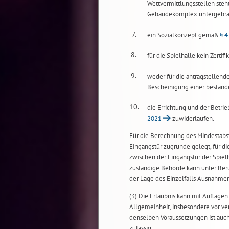
Wettvermittlungsstellen ste
Gebäudekomplex untergebrac
7.
ein Sozialkonzept gemäß
§ 4
8.
für die Spielhalle kein Zertif
9.
weder für die antragstellende
Bescheinigung einer bestan
10.
die Errichtung und der Betrie
2021
zuwiderlaufen.
Für die Berechnung des Mindestabs
Eingangstür zugrunde gelegt, für 
zwischen der Eingangstür der Spiel
zuständige Behörde kann unter Berü
der Lage des Einzelfalls Ausnahm
(3) Die Erlaubnis kann mit Auflage
Allgemeinheit, insbesondere vor ver
denselben Voraussetzungen ist auc
zulässig.