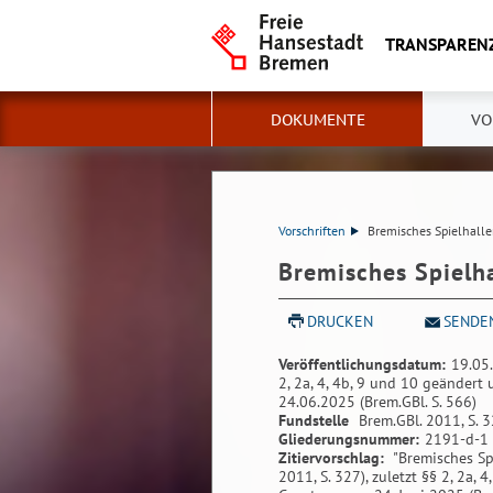
TRANSPAREN
DOKUMENTE
VO
Vorschriften
Bremisches Spielhall
Bremisches Spielh
DRUCKEN
SENDE
Veröffentlichungsdatum:
19.05
2, 2a, 4, 4b, 9 und 10 geändert
24.06.2025 (Brem.GBl. S. 566)
Fundstelle
Brem.GBl. 2011, S. 
Gliederungsnummer:
2191-d-1
Zitiervorschlag:
"Bremisches Sp
2011, S. 327), zuletzt §§ 2, 2a,