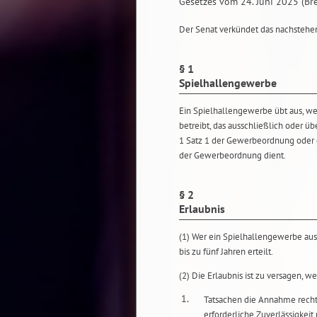
Gesetzes vom 24. Juni 2025 (Bre
Der Senat verkündet das nachstehen
§ 1
Spielhallengewerbe
Ein Spielhallengewerbe übt aus, w
betreibt, das ausschließlich oder 
1 Satz 1 der Gewerbeordnung oder d
der Gewerbeordnung dient.
§ 2
Erlaubnis
(1) Wer ein Spielhallengewerbe ausü
bis zu fünf Jahren erteilt.
(2) Die Erlaubnis ist zu versagen, w
1.
Tatsachen die Annahme rechtf
erforderliche Zuverlässigkeit 