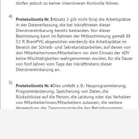
dürfen jedoch zu keiner intensiveren Kontrolle führen.
4)
Protokollnotiz Nr. 3
Absatz 2 gilt nicht für
a) die Arbeitsplätze
in der Datenerfassung, die bei Inkrafttreten dieser
Dienstvereinbarung bereits bestanden. Von dieser
Bestimmung kann im Rahmen der Mitbestimmung gemäß §§
52 ff. BremPVG abgewichen werden.
b) die Arbeitsplätze im
Bereich der Schreib- und Sekretariatsarbeiten, auf denen von
den Mitarbeiterinnen/Mitarbeitern vor dem Einsatz der ADV
keine Mischtätigkeiten wahrgenommen wurden, für die Dauer
von fünf Jahren vom Tage des Inkrafttretens dieser
Dienstvereinbarung an.
5)
Protokollnotiz Nr. 4
Dies umfaßt z. B.: Neuprogrammierung;
Programmänderung; Speicherung von Daten, die
Rückschlüsse auf die Person, die Leistung oder das Verhalten
von Mitarbeiterinnen/Mitarbeitern zulassen; die weitere
Verwendung der Zwangsprotokolle des Betriebssystems;
nachträgliche Änderungen; Ersatzbeschäftigung; Vernetzung.
6)
Protokollnotiz Nr. 5
Die Mitbestimmung der Personalräte bei
der Erst- und Ersatzbeschaffung von Bildschirmgeräten