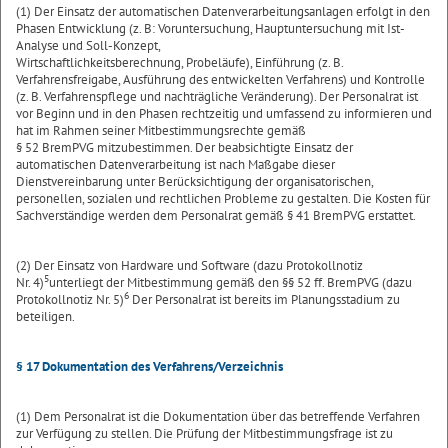
(1) Der Einsatz der automatischen Datenverarbeitungsanlagen erfolgt in den
Phasen Entwicklung (z. B: Voruntersuchung, Hauptuntersuchung mit Ist-
Analyse und Soll-Konzept,
Wirtschaftlichkeitsberechnung, Probeläufe), Einführung (z. B.
Verfahrensfreigabe, Ausführung des entwickelten Verfahrens) und Kontrolle
(z. B. Verfahrenspflege und nachträgliche Veränderung). Der Personalrat ist
vor Beginn und in den Phasen rechtzeitig und umfassend zu informieren und
hat im Rahmen seiner Mitbestimmungsrechte gemäß
§ 52 BremPVG mitzubestimmen. Der beabsichtigte Einsatz der
automatischen Datenverarbeitung ist nach Maßgabe dieser
Dienstvereinbarung unter Berücksichtigung der organisatorischen,
personellen, sozialen und rechtlichen Probleme zu gestalten. Die Kosten für
Sachverständige werden dem Personalrat gemäß § 41 BremPVG erstattet.
(2) Der Einsatz von Hardware und Software (dazu Protokollnotiz
5
Nr. 4)
unterliegt der Mitbestimmung gemäß den §§ 52 ff. BremPVG (dazu
6
Protokollnotiz Nr. 5)
Der Personalrat ist bereits im Planungsstadium zu
beteiligen.
§ 17 Dokumentation des Verfahrens/Verzeichnis
(1) Dem Personalrat ist die Dokumentation über das betreffende Verfahren
zur Verfügung zu stellen. Die Prüfung der Mitbestimmungsfrage ist zu