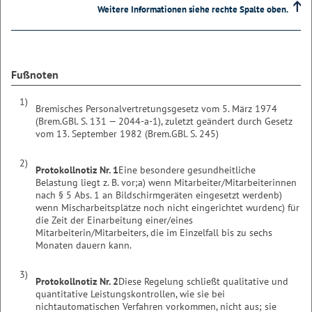
Weitere Informationen siehe rechte Spalte oben.
Fußnoten
1)
Bremisches Personalvertretungsgesetz vom 5. März 1974
(Brem.GBl. S. 131 — 2044-a-1), zuletzt geändert durch Gesetz
vom 13. September 1982 (Brem.GBl. S. 245)
2)
Protokollnotiz Nr. 1
Eine besondere gesundheitliche
Belastung liegt z. B. vor;
a) wenn Mitarbeiter/Mitarbeiterinnen
nach § 5 Abs. 1 an Bildschirmgeräten eingesetzt werden
b)
wenn Mischarbeitsplätze noch nicht eingerichtet wurden
c) für
die Zeit der Einarbeitung einer/eines
Mitarbeiterin/Mitarbeiters, die im Einzelfall bis zu sechs
Monaten dauern kann.
3)
Protokollnotiz Nr. 2
Diese Regelung schließt qualitative und
quantitative Leistungskontrollen, wie sie bei
nichtautomatischen Verfahren vorkommen, nicht aus; sie