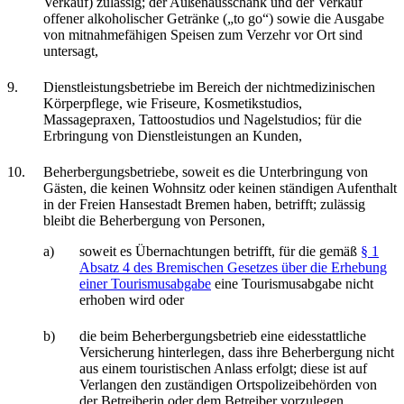
Verkauf) zulässig; der Außenausschank und der Verkauf
offener alkoholischer Getränke („to go“) sowie die Ausgabe
von mitnahmefähigen Speisen zum Verzehr vor Ort sind
untersagt,
9.
Dienstleistungsbetriebe im Bereich der nichtmedizinischen
Körperpflege, wie Friseure, Kosmetikstudios,
Massagepraxen, Tattoostudios und Nagelstudios; für die
Erbringung von Dienstleistungen an Kunden,
10.
Beherbergungsbetriebe, soweit es die Unterbringung von
Gästen, die keinen Wohnsitz oder keinen ständigen Aufenthalt
in der Freien Hansestadt Bremen haben, betrifft; zulässig
bleibt die Beherbergung von Personen,
a)
soweit es Übernachtungen betrifft, für die gemäß
§ 1
Absatz 4 des Bremischen Gesetzes über die Erhebung
einer Tourismusabgabe
eine Tourismusabgabe nicht
erhoben wird oder
b)
die beim Beherbergungsbetrieb eine eidesstattliche
Versicherung hinterlegen, dass ihre Beherbergung nicht
aus einem touristischen Anlass erfolgt; diese ist auf
Verlangen den zuständigen Ortspolizeibehörden von
der Betreiberin oder dem Betreiber vorzulegen.