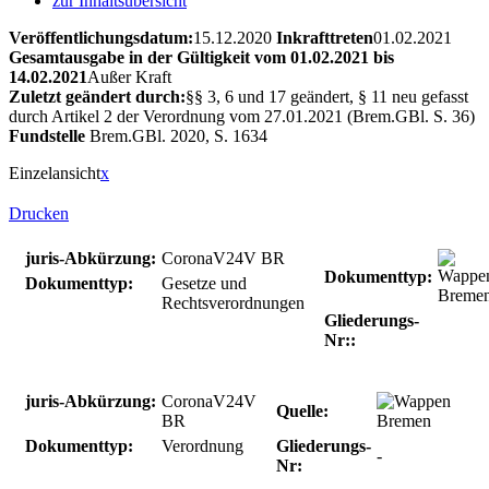
zur Inhaltsübersicht
Veröffentlichungsdatum:
15.12.2020
Inkrafttreten
01.02.2021
Gesamtausgabe in der Gültigkeit vom 01.02.2021 bis
14.02.2021
Außer Kraft
Zuletzt geändert durch:
§§ 3, 6 und 17 geändert, § 11 neu gefasst
durch Artikel 2 der Verordnung vom 27.01.2021 (Brem.GBl. S. 36)
Fundstelle
Brem.GBl. 2020, S. 1634
Einzelansicht
x
Drucken
juris-Abkürzung:
CoronaV24V BR
Dokumenttyp:
Dokumenttyp:
Gesetze und
Rechtsverordnungen
Gliederungs-
Nr::
juris-Abkürzung:
CoronaV24V
Quelle:
BR
Dokumenttyp:
Verordnung
Gliederungs-
-
Nr: