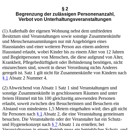
§ 2
Begrenzung der zulässigen Personenanzahl,
Verbot von Unterhaltungsveranstaltungen
(1) Außerhalb der eigenen Wohnung nebst dem umfriedeten
Besitztum sind Veranstaltungen sowie sonstige Zusammenkünfte
und Menschenansammlungen nur mit Angehörigen eines
Hausstandes und einer weiteren Person aus einem anderen
Hausstand erlaubt, wobei Kinder bis zu einem Alter von 12 Jahren
und Begleitpersonen von Menschen, die diese aufgrund von Alter,
Krankheit, Pflegebedürftigkeit oder Behinderung benötigen, nicht
einzurechnen sind, soweit in dieser Verordnung nichts Anderes
geregelt ist. Satz 1 gilt nicht für Zusammenkünfte von Kindern nach
§ 1
Absatz 2 Nummer 4.
(2) Abweichend von Absatz 1 Satz 1 sind Veranstaltungen und
sonstige Zusammenkünfte in geschlossenen Räumen und unter
freiem Himmel mit bis 100 gleichzeitig anwesenden Personen
erlaubt, soweit zwischen den Besucherinnen und Besuchern ein
Abstand von mindestens 1,5 Metern eingehalten wird; dies gilt nicht
für Personen nach
§ 1
Absatz 2, die eine Veranstaltung gemeinsam
besuchen. Die Veranstalterin oder der Veranstalter hat ein Schutz-
und Hygienekonzept nach
§ 7
Absatz 1 zu erstellen; bei
Veranstaltungen in einem Betrieb muss ein betriebliches Schutz- und