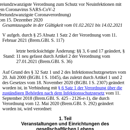
reiundzwanzigste Verordnung zum Schutz vor Neuinfektionen mit
em Coronavirus SARS-CoV-2
Dreiundzwanzigste Coronaverordnung)
om 15. Dezember 2020
Gesamtausgabe in der Gültigkeit vom 01.02.2021 bis 14.02.2021
V aufgeh. durch § 25 Absatz 1 Satz 2 der Verordnung vom 11.
Februar 2021 (Brem.GBl. S. 117)
letzte berücksichtigte Änderung: §§ 3, 6 und 17 geändert, §
Stand:
11 neu gefasst durch Artikel 2 der Verordnung vom
27.01.2021 (Brem.GBl. S. 36)
Auf Grund des § 32 Satz 1 und 2 des Infektionsschutzgesetzes vom
20. Juli 2000 (BGBl. I S. 1045), das zuletzt durch Artikel 1 und 2
des Gesetzes vom 18. November 2020 (BGBl. I S. 2307) geändert
worden ist, in Verbindung mit
§ 6 Satz 1 der Verordnung über die
zuständigen Behörden nach dem Infektionsschutzgesetz
vom 11.
September 2018 (Brem.GBl. S. 425 - 2126-e-1), die durch
Verordnung vom 12. Mai 2020 (Brem.GBl. S. 292) geändert
worden ist, wird verordnet:
1. Teil
Veranstaltungen und Einrichtungen des
gesellschaftlichen Lebens