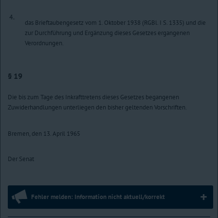
4.
das Brieftaubengesetz vom 1. Oktober 1938 (RGBl. I S. 1335) und die
zur Durchführung und Ergänzung dieses Gesetzes ergangenen
Verordnungen.
§ 19
Die bis zum Tage des Inkrafttretens dieses Gesetzes begangenen
Zuwiderhandlungen unterliegen den bisher geltenden Vorschriften.
Bremen, den 13. April 1965
Der Senat
Fehler melden: Information nicht aktuell/korrekt