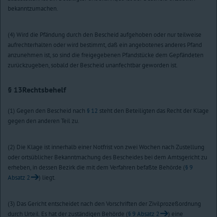
bekanntzumachen.
(4) Wird die Pfändung durch den Bescheid aufgehoben oder nur teilweise
aufrechterhalten oder wird bestimmt, daß ein angebotenes anderes Pfand
anzunehmen ist, so sind die freigegebenen Pfandstücke dem Gepfändeten
zurückzugeben, sobald der Bescheid unanfechtbar geworden ist.
§ 13
Rechtsbehelf
(1) Gegen den Bescheid nach
§ 12
steht den Beteiligten das Recht der Klage
gegen den anderen Teil zu.
(2) Die Klage ist innerhalb einer Notfrist von zwei Wochen nach Zustellung
oder ortsüblicher Bekanntmachung des Bescheides bei dem Amtsgericht zu
erheben, in dessen Bezirk die mit dem Verfahren befaßte Behörde (
§ 9
Absatz 2
) liegt.
(3) Das Gericht entscheidet nach den Vorschriften der Zivilprozeßordnung
durch Urteil. Es hat der zuständigen Behörde (
§ 9 Absatz 2
) eine