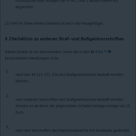
Grundstücke oder Anlagen der in Nr. 1 und 2 bezeichneten Art
angrenzen.
(2) Vieh im Sinne dieses Gesetzes ist auch das Hausgeflügel.
§ 2
Verhältnis zu anderen Straf- und Bußgeldvorschriften
Dieses Gesetz ist nur anzuwenden, wenn die in den
§§ 4
bis
7
bezeichneten Handlungen nicht
1.
nach den §§ 123, 321, 326 des Strafgesetzbuches bestraft werden
können,
2.
nach anderen Vorschriften des Strafgesetzbuches bestraft werden
können, es sei denn, der angerichtete Schaden beträgt weniger als 10
Euro,
3.
nach den Vorschriften des Naturschutzrechts mit Geldbuße geahndet