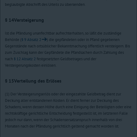
beglaubigte Abschrift des Urteils zu übersenden.
§ 14
Versteigerung
Ist die Pfändung unanfechtbar aufrechterhalten, so läßt die zuständige
Behörde (
§ 9 Absatz 2
) die gepfändeten oder in Pfand gegebenen
Gegenstände nach ortsüblicher Bekanntmachung öffentlich versteigern. Bis
zum Zuschlag kann der Gepfändete die Pfandsachen durch Zahlung des
nach
§ 12 Absatz 2
festgesetzten Geldbetrages und der
Versteigerungskosten einlösen.
§ 15
Verteilung des Erlöses
(1) Der Versteigerungserlös oder der eingezahlte Geldbetrag dient zur
Deckung aller entstandenen Kosten. Er dient ferner zur Deckung des
Schadens, wenn dessen Höhe durch eine Einigung der Beteiligten oder eine
rechtskräftige gerichtliche Entscheidung festgestellt ist, im letzteren Falle
jedoch nur dann, wenn der Schadensersatzanspruch innerhalb von drei
Monaten nach der Pfändung gerichtlich geltend gemacht worden ist.