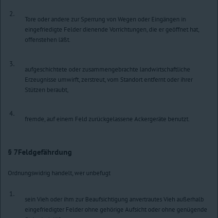
2.
Tore oder andere zur Sperrung von Wegen oder Eingängen in
eingefriedigte Felder dienende Vorrichtungen, die er geöffnet hat,
offenstehen läßt.
3.
aufgeschichtete oder zusammengebrachte landwirtschaftliche
Erzeugnisse umwirft, zerstreut, vom Standort entfernt oder ihrer
Stützen beraubt,
4.
fremde, auf einem Feld zurückgelassene Ackergeräte benutzt.
§ 7
Feldgefährdung
Ordnungswidrig handelt, wer unbefugt
1.
sein Vieh oder ihm zur Beaufsichtigung anvertrautes Vieh außerhalb
eingefriedigter Felder ohne gehörige Aufsicht oder ohne genügende