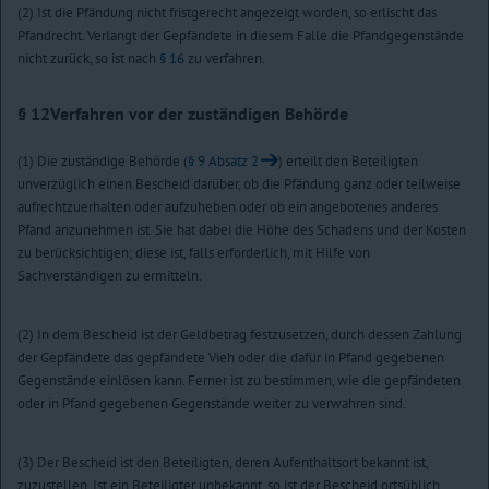
(2) Ist die Pfändung nicht fristgerecht angezeigt worden, so erlischt das
Pfandrecht. Verlangt der Gepfändete in diesem Falle die Pfandgegenstände
nicht zurück, so ist nach
§ 16
zu verfahren.
§ 12
Verfahren vor der zuständigen Behörde
(1) Die zuständige Behörde (
§ 9 Absatz 2
) erteilt den Beteiligten
unverzüglich einen Bescheid darüber, ob die Pfändung ganz oder teilweise
aufrechtzuerhalten oder aufzuheben oder ob ein angebotenes anderes
Pfand anzunehmen ist. Sie hat dabei die Höhe des Schadens und der Kosten
zu berücksichtigen; diese ist, falls erforderlich, mit Hilfe von
Sachverständigen zu ermitteln.
(2) In dem Bescheid ist der Geldbetrag festzusetzen, durch dessen Zahlung
der Gepfändete das gepfändete Vieh oder die dafür in Pfand gegebenen
Gegenstände einlösen kann. Ferner ist zu bestimmen, wie die gepfändeten
oder in Pfand gegebenen Gegenstände weiter zu verwahren sind.
(3) Der Bescheid ist den Beteiligten, deren Aufenthaltsort bekannt ist,
zuzustellen. Ist ein Beteiligter unbekannt, so ist der Bescheid ortsüblich