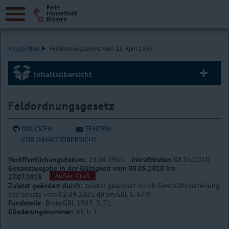
Vorschriften
Feldordnungsgesetz vom 13. April 1965
Inhaltsübersicht
Feldordnungsgesetz
DRUCKEN
SENDEN
ZUR INHALTSÜBERSICHT
Veröffentlichungsdatum:
23.04.1965
Inkrafttreten
08.05.2010
Gesamtausgabe in der Gültigkeit vom 08.05.2010 bis
Außer Kraft
27.07.2015
Zuletzt geändert durch:
zuletzt geändert durch Geschäftsverteilung
des Senats vom 02.09.2025 (Brem.GBl. S. 674)
Fundstelle
Brem.GBl. 1965, S. 71
Gliederungsnummer:
45-b-1