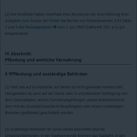
(2) Die Feldhüter haben innerhalb ihres Bezirks bei der Durchführung ihrer
Aufgaben zum Schutz der Felder die Rechte von Polizeibeamten.
§ 83 Sätze
2 und 3 des Polizeigesetzes
vom 5. Juli 1960 (SaBremR 205- a-1) gilt
entsprechend.
IV. Abschnitt
Pfändung und amtliche Verwahrung
§ 9
Pfändung und zuständige Behörden
(1) Vieh, das auf Grundstücke, auf denen es nicht geweidet werden darf,
übergetreten ist, kann auf der Stelle oder in unmittelbarer Verfolgung von
dem Geschädigten, seinen Familienangehörigen, seinen Arbeitnehmern,
dem mit der Grundstücksaufsicht Beauftragten oder einem zuständigen
Beamten gepfändet (geschüttet) werden.
(2) Zuständige Behörden im Sinne dieses Abschnitts sind die
Ortspolizeibehörden, in der Stadtgemeinde Bremen das Stadtamt, in den