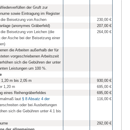
iederverfüllen der Gruft zur
nurne sowie Eintragung im Register
r die Beisetzung von Aschen
230,00 €
anlage (anonymes Gräberfeld)
207,00 €
r die Beisetzung von Leichen (die
264,00 €
der Asche bei der Beisetzung einer
en)
enen die Arbeiten außerhalb der für
steten vorgeschriebenen Arbeitszeit
rhöhen sich die Gebühren der unter
annten Leistungen um 100 %.
e
n 1,20 m bis 2,05 m
930,00 €
er 1,20 m
695,00 €
ng eines Reihengräberfeldes
695,00 €
ormalmaß laut
§ 8 Absatz 4 der
116,00 €
rschreiten oder bei Ausbettungen
öhen sich die Gebühren unter 4.1 bis
nurne
292,00 €
ege der allgemeinen