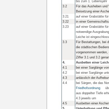
bis zum 1. Lebensjahr
3.2
Für das Ausheben und W
Beisetzung einer Asche
3.21
auf einer Grabstätte fü
3.22
in einer Gemeinschafts
3.23
auf einer Grabstätte fü
notwendige Ausgrabung 
Leiche ist eingeschloss
3.3
Für Bestattungen, bei d
die städtischen Bedien
vorgenommen werden, e
Ziffer 3.1 und 3.2 gen
4.
Ausbetten einer Leich
4.1
bei einer Sarglänge vo
4.2
bei einer Sarglänge unt
4.3
anlässlich der Aufhebu
4.4
bei Särgen, die das N
Friedhofsordnung
übe
aus doppelter Tiefe erh
4.3 jeweils um
4.5
Ausbetten einer Asche
5.
Unterhaltung und Pfl