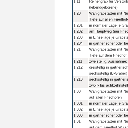
1.11
Reihengrab für Verstor
(lebendgeborene)
1.20
Wahlgrabstätten mit Nu
Tiefe auf allen Friedhöf
1.201
in normaler Lage je Gra
1.202
am Hauptweg (nur Fried
1.203
in Einzellage je Grabste
1.204
in gärtnerischer oder b
1.21
Wahlgrabstätten mit Nu
Tiefe auf dem Friedhof
1.211
zweistellig, Ausnahme: 
1.212
dreistellig in gärtneris
sechsstellig (B-Gräber)
1.213
sechsstellig in gärtner
zwölf- bis achtzehnstell
1.30
Wahlgrabstätten mit Nu
auf allen Friedhöfen
1.301
in normaler Lage je Gra
1.302
in Einzellage je Grabste
1.303
in gärtnerischer oder b
1.31
Wahlgrabstätten mit Nu
auf dem Friedhof Wulsd