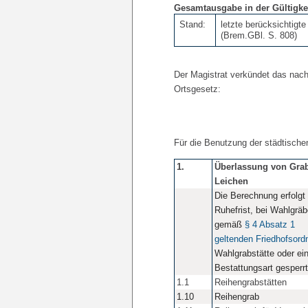
Gesamtausgabe in der Gültigkei
Stand:
letzte berücksichtigt
(Brem.GBl. S. 808)
Der Magistrat verkündet das na
Ortsgesetz:
Für die Benutzung der städtisch
1.
Überlassung von Grabs
Leichen
Die Berechnung erfolgt
Ruhefrist, bei Wahlgrä
gemäß
§ 4 Absatz 1
geltenden Friedhofsord
Wahlgrabstätte oder ein
Bestattungsart gesperrt 
1.1
Reihengrabstätten
1.10
Reihengrab