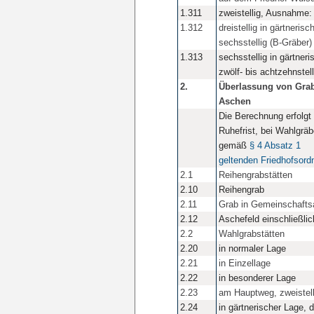
1.311
zweistellig, Ausnahme: 
1.312
dreistellig in gärtneris
sechsstellig (B-Gräber)
1.313
sechsstellig in gärtner
zwölf- bis achtzehnstell
2.
Überlassung von Grabs
Aschen
Die Berechnung erfolgt
Ruhefrist, bei Wahlgrä
gemäß
§ 4 Absatz 1
geltenden Friedhofsord
2.1
Reihengrabstätten
2.10
Reihengrab
2.11
Grab in Gemeinschafts
2.12
Aschefeld einschließli
2.2
Wahlgrabstätten
2.20
in normaler Lage
2.21
in Einzellage
2.22
in besonderer Lage
2.23
am Hauptweg, zweistelli
2.24
in gärtnerischer Lage, 