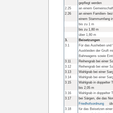
gepflegt werden
2.25
an einem Gemeinschaft
2.26
an einem Familien- be
einem Stammumfang in
bis zu 1 m
bis zu 1,80 m
über 1,80 m
3.
Beisetzungen
3.1
Für das Ausheben und W
Auskleiden der Gruft m
Bahrwagens sowie Eintr
3.11
Reihengrab bei einer S
3.12
Reihengrab bei einer S
3.13
Wahlgrab bei einer Sar
3.14
Wahlgrab bei einer Sar
3.15
Wahlgrab in doppelter T
bis 2,05 m
3.16
Wahlgrab in doppelter T
3.17
bei Särgen, die das 
Friedhofsordnung
übe
3.18
für das Beisetzen einer