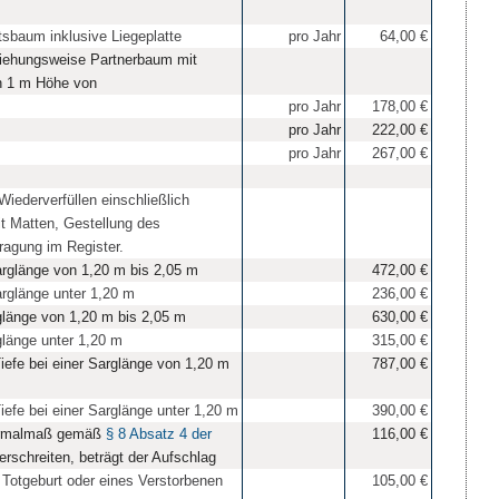
sbaum inklusive Liegeplatte
pro Jahr
64,00 €
ziehungsweise Partnerbaum mit
 1 m Höhe von
pro Jahr
178,00 €
pro Jahr
222,00 €
pro Jahr
267,00 €
iederverfüllen einschließlich
it Matten, Gestellung des
agung im Register.
arglänge von 1,20 m bis 2,05 m
472,00 €
arglänge unter 1,20 m
236,00 €
glänge von 1,20 m bis 2,05 m
630,00 €
glänge unter 1,20 m
315,00 €
iefe bei einer Sarglänge von 1,20 m
787,00 €
iefe bei einer Sarglänge unter 1,20 m
390,00 €
Normalmaß gemäß
§ 8 Absatz 4 der
116,00 €
rschreiten, beträgt der Aufschlag
 Totgeburt oder eines Verstorbenen
105,00 €