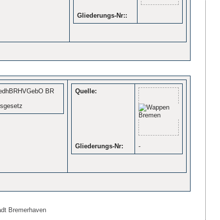
Gliederungs-Nr::
iedhBRHVGebO BR
Quelle:
tsgesetz
Gliederungs-Nr:
-
tadt Bremerhaven