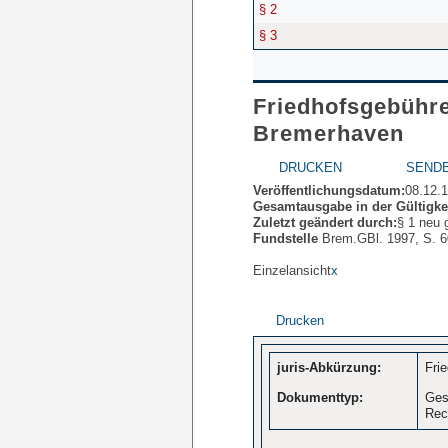
§ 2
§ 3
Friedhofsgebühre
Bremerhaven
DRUCKEN
SEND
Veröffentlichungsdatum:
08.12.
Gesamtausgabe in der Gültigkei
Zuletzt geändert durch:
§ 1 neu 
Fundstelle
Brem.GBl. 1997, S. 
Einzelansicht
x
Drucken
juris-Abkürzung:
Fri
Dokumenttyp:
Ges
Rec