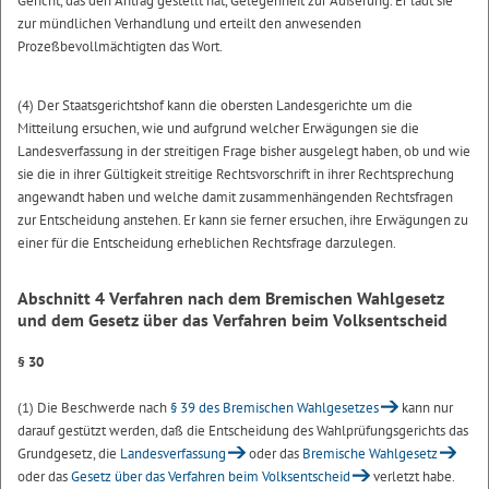
Gericht, das den Antrag gestellt hat, Gelegenheit zur Äußerung. Er lädt sie
zur mündlichen Verhandlung und erteilt den anwesenden
Prozeßbevollmächtigten das Wort.
(4) Der Staatsgerichtshof kann die obersten Landesgerichte um die
Mitteilung ersuchen, wie und aufgrund welcher Erwägungen sie die
Landesverfassung in der streitigen Frage bisher ausgelegt haben, ob und wie
sie die in ihrer Gültigkeit streitige Rechtsvorschrift in ihrer Rechtsprechung
angewandt haben und welche damit zusammenhängenden Rechtsfragen
zur Entscheidung anstehen. Er kann sie ferner ersuchen, ihre Erwägungen zu
einer für die Entscheidung erheblichen Rechtsfrage darzulegen.
Abschnitt 4
Verfahren nach dem Bremischen Wahlgesetz
und
dem Gesetz über das Verfahren beim Volksentscheid
§ 30
(1) Die Beschwerde nach
§ 39 des Bremischen Wahlgesetzes
kann nur
darauf gestützt werden, daß die Entscheidung des Wahlprüfungsgerichts das
Grundgesetz, die
Landesverfassung
oder das
Bremische Wahlgesetz
oder das
Gesetz über das Verfahren beim Volksentscheid
verletzt habe.