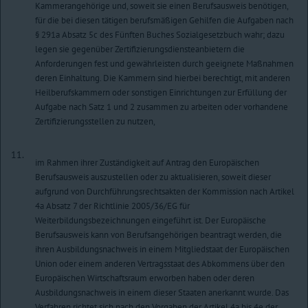
Kammerangehörige und, soweit sie einen Berufsausweis benötigen,
für die bei diesen tätigen berufsmäßigen Gehilfen die Aufgaben nach
§ 291a Absatz 5c des Fünften Buches Sozialgesetzbuch wahr; dazu
legen sie gegenüber Zertifizierungsdiensteanbietern die
Anforderungen fest und gewährleisten durch geeignete Maßnahmen
deren Einhaltung. Die Kammern sind hierbei berechtigt, mit anderen
Heilberufskammern oder sonstigen Einrichtungen zur Erfüllung der
Aufgabe nach Satz 1 und 2 zusammen zu arbeiten oder vorhandene
Zertifizierungsstellen zu nutzen,
11.
im Rahmen ihrer Zuständigkeit auf Antrag den Europäischen
Berufsausweis auszustellen oder zu aktualisieren, soweit dieser
aufgrund von Durchführungsrechtsakten der Kommission nach Artikel
4a Absatz 7 der Richtlinie 2005/36/EG für
Weiterbildungsbezeichnungen eingeführt ist. Der Europäische
Berufsausweis kann von Berufsangehörigen beantragt werden, die
ihren Ausbildungsnachweis in einem Mitgliedstaat der Europäischen
Union oder einem anderen Vertragsstaat des Abkommens über den
Europäischen Wirtschaftsraum erworben haben oder deren
Ausbildungsnachweis in einem dieser Staaten anerkannt wurde. Das
Verfahren richtet sich nach den Vorgaben der Artikel 4a bis 4e der