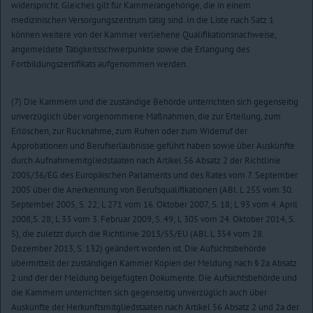
widerspricht. Gleiches gilt für Kammerangehörige, die in einem
medizinischen Versorgungszentrum tätig sind. In die Liste nach Satz 1
können weitere von der Kammer verliehene Qualifikationsnachweise,
angemeldete Tätigkeitsschwerpunkte sowie die Erlangung des
Fortbildungszertifikats aufgenommen werden.
(7) Die Kammern und die zuständige Behörde unterrichten sich gegenseitig
unverzüglich über vorgenommene Maßnahmen, die zur Erteilung, zum
Erlöschen, zur Rücknahme, zum Ruhen oder zum Widerruf der
Approbationen und Berufserlaubnisse geführt haben sowie über Auskünfte
durch Aufnahmemitgliedstaaten nach Artikel 56 Absatz 2 der Richtlinie
2005/36/EG des Europäischen Parlaments und des Rates vom 7. September
2005 über die Anerkennung von Berufsqualifikationen (ABl. L 255 vom 30.
September 2005, S. 22; L 271 vom 16. Oktober 2007, S. 18; L 93 vom 4. April
2008,S. 28; L 33 vom 3. Februar 2009, S. 49; L 305 vom 24. Oktober 2014, S.
5), die zuletzt durch die Richtlinie 2013/55/EU (ABl. L 354 vom 28.
Dezember 2013, S. 132) geändert worden ist. Die Aufsichtsbehörde
übermittelt der zuständigen Kammer Kopien der Meldung nach § 2a Absatz
2 und der der Meldung beigefügten Dokumente. Die Aufsichtsbehörde und
die Kammern unterrichten sich gegenseitig unverzüglich auch über
Auskünfte der Herkunftsmitgliedstaaten nach Artikel 56 Absatz 2 und 2a der