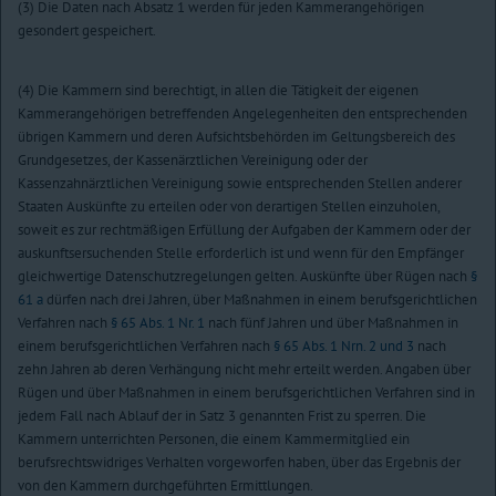
(3) Die Daten nach Absatz 1 werden für jeden Kammerangehörigen
gesondert gespeichert.
(4) Die Kammern sind berechtigt, in allen die Tätigkeit der eigenen
Kammerangehörigen betreffenden Angelegenheiten den entsprechenden
übrigen Kammern und deren Aufsichtsbehörden im Geltungsbereich des
Grundgesetzes, der Kassenärztlichen Vereinigung oder der
Kassenzahnärztlichen Vereinigung sowie entsprechenden Stellen anderer
Staaten Auskünfte zu erteilen oder von derartigen Stellen einzuholen,
soweit es zur rechtmäßigen Erfüllung der Aufgaben der Kammern oder der
auskunftsersuchenden Stelle erforderlich ist und wenn für den Empfänger
gleichwertige Datenschutzregelungen gelten. Auskünfte über Rügen nach
§
61 a
dürfen nach drei Jahren, über Maßnahmen in einem berufsgerichtlichen
Verfahren nach
§ 65 Abs. 1 Nr. 1
nach fünf Jahren und über Maßnahmen in
einem berufsgerichtlichen Verfahren nach
§ 65 Abs. 1 Nrn. 2 und 3
nach
zehn Jahren ab deren Verhängung nicht mehr erteilt werden. Angaben über
Rügen und über Maßnahmen in einem berufsgerichtlichen Verfahren sind in
jedem Fall nach Ablauf der in Satz 3 genannten Frist zu sperren. Die
Kammern unterrichten Personen, die einem Kammermitglied ein
berufsrechtswidriges Verhalten vorgeworfen haben, über das Ergebnis der
von den Kammern durchgeführten Ermittlungen.