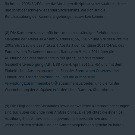
Richtlinie 2005/36/EG über das Vorliegen disziplinarischer, strafrechtlicher
und sonstiger schwerwiegender Sachverhalte, die sich auf die
Berufsausübung der Kammerangehörigen auswirken können.
(8) Die Kammern sind verpflichtet, mit den zuständigen Behörden nach
Maßgabe der Artikel 4a Absatz 6, Artikel 8, 56, 56a, 57 und 57a der Richtlinie
2005/36/EG sowie des Artikels 6 Absatz 3 der Richtlinie 2011/24/EU des
Europäischen Parlaments und des Rates vom 9. März 2011 über die
Ausübung der Patientenrechte in der grenzüberschreitenden
Gesundheitsversorgung (ABl. L 88 vom 4. April 2011, S. 45) und mit dem
Einheitlichen Ansprechpartner im Sinn des
Bremischen Gesetzes über
Einheitliche Ansprechpartner und über die europäische
Verwaltungszusammenarbeit
zusammenzuarbeiten und die für die
Wahrnehmung der Aufgaben erforderlichen Daten zu übermitteln.
(9) Die Mitglieder des Vorstandes sowie der weiteren Kammereinrichtungen
sind, auch über das Ende ihrer Amtszeit hinaus, verpflichtet, die ihnen bei
Ausübung ihres Amtes bekannt gewordenen persönlichen und
wirtschaftlichen Verhältnisse der Kammerangehörigen geheim zu halten.