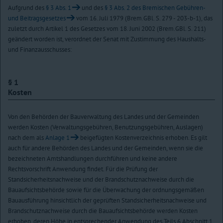
Aufgrund des
§ 3 Abs. 1
und des
§ 3 Abs. 2 des Bremischen Gebühren-
und Beitragsgesetzes
vom 16. Juli 1979 (Brem.GBl. S. 279 - 203-b-1), das
zuletzt durch Artikel 1 des Gesetzes vom 18. Juni 2002 (Brem.GBl. S. 211)
geändert worden ist, verordnet der Senat mit Zustimmung des Haushalts-
und Finanzausschusses:
§ 1
Kosten
Von den Behörden der Bauverwaltung des Landes und der Gemeinden
werden Kosten (Verwaltungsgebühren, Benutzungsgebühren, Auslagen)
nach dem als
Anlage 1
beigefügten Kostenverzeichnis erhoben. Es gilt
auch für andere Behörden des Landes und der Gemeinden, wenn sie die
bezeichneten Amtshandlungen durchführen und keine andere
Rechtsvorschrift Anwendung findet. Für die Prüfung der
Standsicherheitsnachweise und der Brandschutznachweise durch die
Bauaufsichtsbehörde sowie für die Überwachung der ordnungsgemäßen
Bauausführung hinsichtlich der geprüften Standsicherheitsnachweise und
Brandschutznachweise durch die Bauaufsichtsbehörde werden Kosten
erhoben, deren Höhe in entsprechender Anwendung des Teils 6 Abschnitt 1