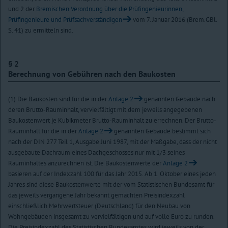
und 2 der
Bremischen Verordnung über die Prüfingenieurinnen,
Prüfingenieure und Prüfsachverständigen
vom 7. Januar 2016 (Brem.GBl.
S. 41) zu ermitteln sind.
§ 2
Berechnung von Gebühren nach den Baukosten
(1) Die Baukosten sind für die in der
Anlage 2
genannten Gebäude nach
deren Brutto-Rauminhalt, vervielfältigt mit dem jeweils angegebenen
Baukostenwert je Kubikmeter Brutto-Rauminhalt zu errechnen. Der Brutto-
Rauminhalt für die in der
Anlage 2
genannten Gebäude bestimmt sich
nach der DIN 277 Teil 1, Ausgabe Juni 1987, mit der Maßgabe, dass der nicht
ausgebaute Dachraum eines Dachgeschosses nur mit 1/3 seines
Rauminhaltes anzurechnen ist. Die Baukostenwerte der
Anlage 2
basieren auf der Indexzahl 100 für das Jahr 2015. Ab 1. Oktober eines jeden
Jahres sind diese Baukostenwerte mit der vom Statistischen Bundesamt für
das jeweils vergangene Jahr bekannt gemachten Preisindexzahl
einschließlich Mehrwertsteuer (Deutschland) für den Neubau von
Wohngebäuden insgesamt zu vervielfältigen und auf volle Euro zu runden.
Die Preisindexzahl des Statistischen Bundesamtes wird jeweils von der