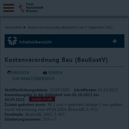
Vorschriften
Kostenverordnung Bau (BauKostV) vom 3. September 2002
Inhaltsübersicht
Kostenverordnung Bau (BauKostV)
DRUCKEN
SENDEN
ZUR INHALTSÜBERSICHT
Veröffentlichungsdatum:
25.09.2002
Inkrafttreten
01.10.2022
Gesamtausgabe in der Gültigkeit vom 01.10.2022 bis
Außer Kraft
30.09.2023
Zuletzt geändert durch:
§§ 2 und 4 geändert, Anlage 1 neu gefasst
durch Verordnung vom 09.06.2026 (Brem.GBl. S. 451)
Fundstelle
Brem.GBl. 2002, S. 463
Gliederungsnummer:
203-c-7