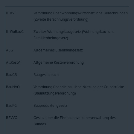
II. BV
Verordnung über wohnungswirtschaftliche Berechnungen
(Zweite Berechnungsverordnung)
II. WoBauG
Zweites Wohnungsbaugesetz (Wohnungsbau- und
Familienheimgesetz)
AEG
Allgemeines Eisenbahngesetz
AllKostV
Allgemeine Kostenverordnung
BauGB
Baugesetzbuch
BauNVO
Verordnung über die bauliche Nutzung der Grundstücke
(Baunutzungsverordnung)
BauPG
Bauproduktengesetz
BEVVG
Gesetz über die Eisenbahnverkehrsverwaltung des
Bundes