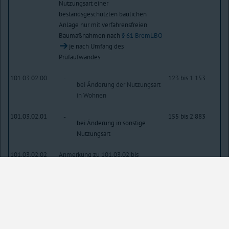
Nutzungsart einer
bestandsgeschützten baulichen
Anlage nur mit verfahrensfreien
Baumaßnahmen nach
§ 61 BremLBO
je nach Umfang des
Prüfaufwandes
101.03.02.00
123 bis 1 153
-
bei Änderung der Nutzungsart
in Wohnen
101.03.02.01
155 bis 2 883
-
bei Änderung in sonstige
Nutzungsart
101.03.02.02
Anmerkung zu 101.03.02 bis
101.03.02.01:
Die Gebühr nach 101.00 bis 101.02 ist
zusätzlich zu erheben, wenn
Baukosten anfallen. Außerdem gilt
101.03. entsprechend.