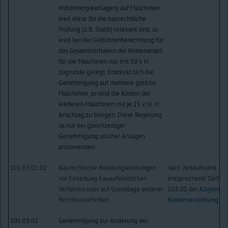
Windenergieanlagen) auf Maschinen,
weil diese für die baurechtliche
Prüfung (z.B. Statik) relevant sind, so
wird bei der Gebührenberechnung für
das Gesamtvorhaben der Kostenanteil
für die Maschinen nur mit 50 v. H.
zugrunde gelegt. Erstreckt sich die
Genehmigung auf mehrere gleiche
Maschinen, so sind die Kosten der
weiteren Maschinen mit je 25 v. H. in
Anschlag zu bringen. Diese Regelung
ist nur bei gleichzeitiger
Genehmigung solcher Anlagen
anzuwenden.
101.03.01.02
Baurechtliche Beratungsleistungen
nach Zeitaufwand
vor Einleitung bauaufsichtlicher
entsprechend Tarifziff
Verfahren oder auf Grundlage anderer
103.00 der
Allgemei
Rechtsvorschriften
Kostenverordnung
101.03.02
Genehmigung zur Änderung der