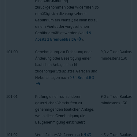
eine Amtshandlung
zurückgenommen oder widerrufen, so
ermäßigt sich die vorgesehene
Gebühr um ein Viertel; sie kann bis zu
einem Viertel der vorgesehenen
Gebühr ermäßigt werden (vgl.
§ 9
Absatz 2 BremGebBeitrG
).
101.00
Genehmigung zur Errichtung oder
9,0 v. T. der Baukosten
Änderung oder Beseitigung einer
mindestens 130
baulichen Anlage einschl.
zugehöriger Stellplätze, Garagen und
Nebenanlagen nach
§ 64 BremLBO
101.01
Prüfung einer nach anderen
9,0 v. T. der Baukosten
gesetzlichen Vorschriften zu
mindestens 130
genehmigenden baulichen Anlage,
wenn diese Genehmigung die
Baugenehmigung einschließt
101.02
Vereinfachtes Verfahren nach
§ 63
4,5 v. T. der Baukosten