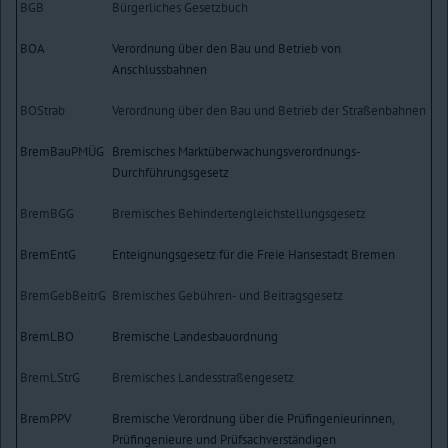
BGB
Bürgerliches Gesetzbuch
BOA
Verordnung über den Bau und Betrieb von
Anschlussbahnen
BOStrab
Verordnung über den Bau und Betrieb der Straßenbahnen
BremBauPMÜG
Bremisches Marktüberwachungsverordnungs-
Durchführungsgesetz
BremBGG
Bremisches Behindertengleichstellungsgesetz
BremEntG
Enteignungsgesetz für die Freie Hansestadt Bremen
BremGebBeitrG
Bremisches Gebühren- und Beitragsgesetz
BremLBO
Bremische Landesbauordnung
BremLStrG
Bremisches Landesstraßengesetz
BremPPV
Bremische Verordnung über die Prüfingenieurinnen,
Prüfingenieure und Prüfsachverständigen