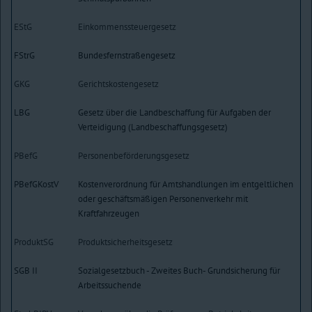
EStG
Einkommenssteuergesetz
FStrG
Bundesfernstraßengesetz
GKG
Gerichtskostengesetz
LBG
Gesetz über die Landbeschaffung für Aufgaben der
Verteidigung (Landbeschaffungsgesetz)
PBefG
Personenbeförderungsgesetz
PBefGKostV
Kostenverordnung für Amtshandlungen im entgeltlichen
oder geschäftsmäßigen Personenverkehr mit
Kraftfahrzeugen
ProduktSG
Produktsicherheitsgesetz
SGB II
Sozialgesetzbuch - Zweites Buch- Grundsicherung für
Arbeitssuchende