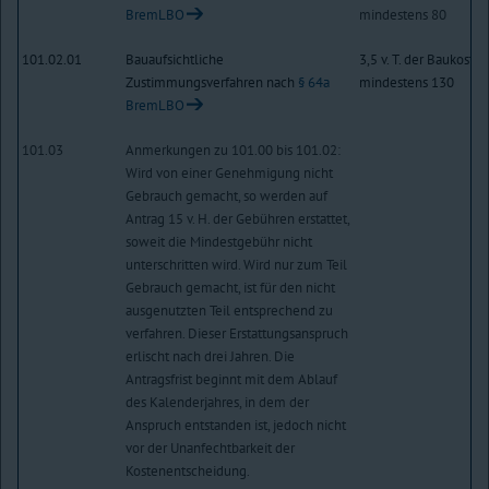
BremLBO
mindestens 80
101.02.01
Bauaufsichtliche
3,5 v. T. der Baukosten
Zustimmungsverfahren nach
§ 64a
mindestens 130
BremLBO
101.03
Anmerkungen zu 101.00 bis 101.02:
Wird von einer Genehmigung nicht
Gebrauch gemacht, so werden auf
Antrag 15 v. H. der Gebühren erstattet,
soweit die Mindestgebühr nicht
unterschritten wird. Wird nur zum Teil
Gebrauch gemacht, ist für den nicht
ausgenutzten Teil entsprechend zu
verfahren. Dieser Erstattungsanspruch
erlischt nach drei Jahren. Die
Antragsfrist beginnt mit dem Ablauf
des Kalenderjahres, in dem der
Anspruch entstanden ist, jedoch nicht
vor der Unanfechtbarkeit der
Kostenentscheidung.