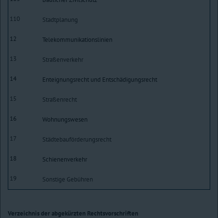
110
Stadtplanung
12
Telekommunikationslinien
13
Straßenverkehr
14
Enteignungsrecht und Entschädigungsrecht
15
Straßenrecht
16
Wohnungswesen
17
Städtebauförderungsrecht
18
Schienenverkehr
19
Sonstige Gebühren
Verzeichnis der abgekürzten Rechtsvorschriften