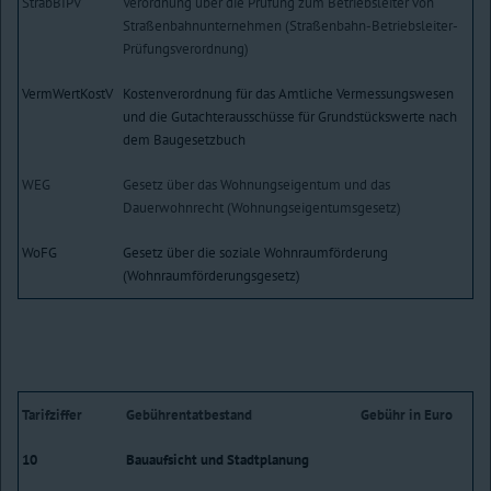
StrabBIPV
Verordnung über die Prüfung zum Betriebsleiter von
Straßenbahnunternehmen (Straßenbahn-Betriebsleiter-
Prüfungsverordnung)
VermWertKostV
Kostenverordnung für das Amtliche Vermessungswesen
und die Gutachterausschüsse für Grundstückswerte nach
dem Baugesetzbuch
WEG
Gesetz über das Wohnungseigentum und das
Dauerwohnrecht (Wohnungseigentumsgesetz)
WoFG
Gesetz über die soziale Wohnraumförderung
(Wohnraumförderungsgesetz)
Tarifziffer
Gebührentatbestand
Gebühr in Euro
10
Bauaufsicht und Stadtplanung