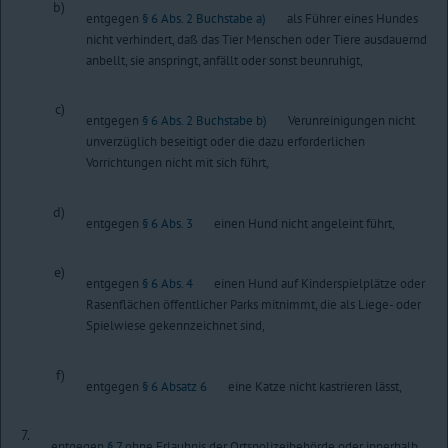
b)
entgegen
§ 6 Abs. 2 Buchstabe a)
als Führer eines Hundes
nicht verhindert, daß das Tier Menschen oder Tiere ausdauernd
anbellt, sie anspringt, anfällt oder sonst beunruhigt,
c)
entgegen
§ 6 Abs. 2 Buchstabe b)
Verunreinigungen nicht
unverzüglich beseitigt oder die dazu erforderlichen
Vorrichtungen nicht mit sich führt,
d)
entgegen
§ 6 Abs. 3
einen Hund nicht angeleint führt,
e)
entgegen
§ 6 Abs. 4
einen Hund auf Kinderspielplätze oder
Rasenflächen öffentlicher Parks mitnimmt, die als Liege- oder
Spielwiese gekennzeichnet sind,
f)
entgegen
§ 6 Absatz 6
eine Katze nicht kastrieren lässt,
7.
entgegen
§ 7
ohne Erlaubnis der Ortspolizeibehörde oder innerhalb