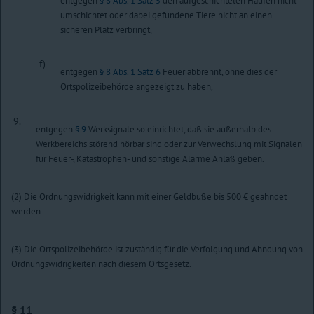
entgegen
§ 8 Abs. 1 Satz 5
den aufgeschichteten Haufen nicht
umschichtet oder dabei gefundene Tiere nicht an einen
sicheren Platz verbringt,
f)
entgegen
§ 8 Abs. 1 Satz 6
Feuer abbrennt, ohne dies der
Ortspolizeibehörde angezeigt zu haben,
9.
entgegen
§ 9
Werksignale so einrichtet, daß sie außerhalb des
Werkbereichs störend hörbar sind oder zur Verwechslung mit Signalen
für Feuer-, Katastrophen- und sonstige Alarme Anlaß geben.
(2) Die Ordnungswidrigkeit kann mit einer Geldbuße bis 500 € geahndet
werden.
(3) Die Ortspolizeibehörde ist zuständig für die Verfolgung und Ahndung von
Ordnungswidrigkeiten nach diesem Ortsgesetz.
§ 11