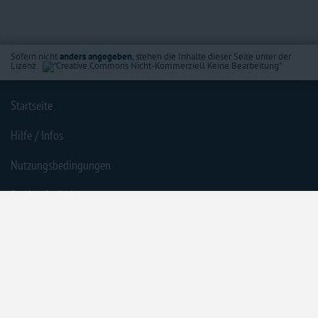
Sofern nicht
anders angegeben
, stehen die Inhalte dieser Seite unter der
Lizenz
Startseite
Hilfe / Infos
Nutzungsbedingungen
Barrierefreiheit
Datenschutzerklärung
Impressum
Inhaltsübersicht