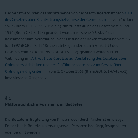
Der Senat verkündet das nachstehende von der Stadtbürgerschaft nach
§ 3 a
des Gesetzes über Rechtsetzungsbefugnisse der Gemeinden
vom 16. Juni
1964 (Brem.GBl. S. 59 - 2012-a-1), das zuletzt durch das Gesetz vom 3. Mai
1994 (Brem.GBl. S. 123) geändert worden ist, sowie § 6 Abs. 4 der
Rasenmäherlärm-Verordnung in der Fassung der Bekanntmachung vom 13.
Juli 1992 (BGBl. I S. 1248), die zuletzt geändert durch Artikel 33 des
Gesetzes vom 27. April 1993 (BGBl. I S. 512), geändert worden ist, in
Verbindung mit
Artikel 1 des Gesetzes zur Ausführung des Gesetzes über
Ordnungswidrigkeiten und des Einführungsgesetzes zum Gesetz über
Ordnungswidrigkeiten
vom 1. Oktober 1968 (Brem.GBl. S. 147-45-c-1),
beschlossene Ortsgesetz:
§ 1
Mißbräuchliche Formen der Bettelei
Die Bettelei in Begleitung von Kindern oder durch Kinder ist untersagt.
Ferner ist die Bettelei untersagt, soweit Personen bedrängt, festgehalten
oder berührt werden.