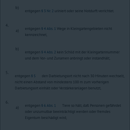
b)
entgegen
§ 3 Nr. 2
uriniert oder seine Notdurft verrichtet.
4.
entgegen
§ 4 Abs. 1
Wege in Kleingartengebieten nicht
a)
kennzeichnet,
b)
entgegen
§ 4 Abs. 2
kein Schild mit der Kleingartennummer
und dem Vor- und Zunamen anbringt oder instandhält,
5.
entgegen
§ 5
den Darbietungsort nicht nach 30 Minuten wechselt,
nicht einen Abstand von mindestens 100 m zum vorherigen
Darbietungsort einhält oder Verstärkeranlagen benutzt,
6.
entgegen
§ 6 Abs. 1
Tiere so hält, daß Personen gefährdet
a)
oder unzumutbar beeinträchtigt werden oder fremdes
Eigentum beschädigt wird,