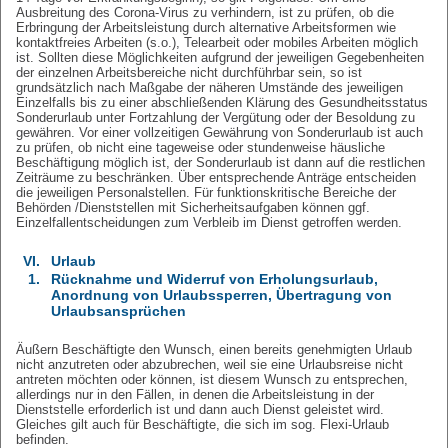
Ausbreitung des Corona-Virus zu verhindern, ist zu prüfen, ob die
Erbringung der Arbeitsleistung durch alternative Arbeitsformen wie
kontaktfreies Arbeiten (s.o.), Telearbeit oder mobiles Arbeiten möglich
ist. Sollten diese Möglichkeiten aufgrund der jeweiligen Gegebenheiten
der einzelnen Arbeitsbereiche nicht durchführbar sein, so ist
grundsätzlich nach Maßgabe der näheren Umstände des jeweiligen
Einzelfalls bis zu einer abschließenden Klärung des Gesundheitsstatus
Sonderurlaub unter Fortzahlung der Vergütung oder der Besoldung zu
gewähren. Vor einer vollzeitigen Gewährung von Sonderurlaub ist auch
zu prüfen, ob nicht eine tageweise oder stundenweise häusliche
Beschäftigung möglich ist, der Sonderurlaub ist dann auf die restlichen
Zeiträume zu beschränken. Über entsprechende Anträge entscheiden
die jeweiligen Personalstellen. Für funktionskritische Bereiche der
Behörden /Dienststellen mit Sicherheitsaufgaben können ggf.
Einzelfallentscheidungen zum Verbleib im Dienst getroffen werden.
VI.
Urlaub
1.
Rücknahme und Widerruf von Erholungsurlaub,
Anordnung von Urlaubssperren, Übertragung von
Urlaubsansprüchen
Äußern Beschäftigte den Wunsch, einen bereits genehmigten Urlaub
nicht anzutreten oder abzubrechen, weil sie eine Urlaubsreise nicht
antreten möchten oder können, ist diesem Wunsch zu entsprechen,
allerdings nur in den Fällen, in denen
die Arbeitsleistung in der
Dienststelle erforderlich ist und dann auch Dienst geleistet wird.
Gleiches gilt auch für Beschäftigte, die sich im sog. Flexi-Urlaub
befinden.