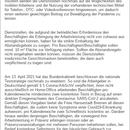
Insofern werden die Dienststellen nochmals auf die Möglichkeiten des
mobilen Arbeitens und die Nutzung der vorhandenen technischen Mittel
für Telefon-, OTC- oder Videokonferenzen hingewiesen, um dadurch
einen weiteren gewichtigen Beitrag zur Bewältigung der Pandemie zu
leisten.
Dienststellen, die aufgrund der betrieblichen Erfordernisse den
Beschäftigten die Erbringung der Arbeitsleistung nicht von zuhause aus
ermöglichen können, haben für die strikte Einhaltung der
Abstandsgebote zu sorgen. Pro Beschäftigtem/Beschäftigter sollen
mind. 10 m² Fläche zur Verfügung stehen. Sollten die Abstandsregeln
nicht eingehalten werden können, müssen die Dienststellen
medizinische Gesichtsmasken bereitstellen, die dann auch
verpflichtend zu tragen sind.
Am 13. April 2021 hat das Bundeskabinett beschlossen die nationale
Teststrategie nochmals zu erweitern. So sind die Arbeitgeber in
Deutschland gemäß § 5 Corona-ArbSchV verpflichtet, ihren nicht
ausschließlich im Home-Office arbeitenden Beschäftigten pro
Kalenderwoche mindestens zwei kostenlose Tests in Bezug auf einen
direkten Erregernachweis des Coronavirus SARS-CoV-2 anzubieten.
Gemäß diesen Vorgaben bietet die Freie Hansestadt Bremen all diesen
Beschäftigten, die zudem keine Symptome einer Covid19-Erkrankung
aufweisen, pro Kalenderwoche zwei Schnelltests kostenlos an. Darüber
hinaus werden denjenigen Beschäftigten, die vorwiegend ihre
Arbeitsleistung in Präsenz erbringen müssen oder an
Präsenzveranstaltungen mit mehreren Personen teilnehmen sollen, bei
Bedarf kostenlose Selbsttests für den häuslichen Gebrauch zur