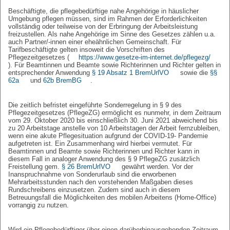
Beschäftigte, die pflegebedürftige nahe Angehörige in häuslicher
Umgebung pflegen müssen, sind im Rahmen der Erforderlichkeiten
vollständig oder teilweise von der Erbringung der Arbeitsleistung
freizustellen. Als nahe Angehörige im Sinne des Gesetzes zählen u.a.
auch Partner/-innen einer eheähnlichen Gemeinschaft. Für
Tarifbeschäftigte gelten insoweit die Vorschriften des
Pflegezeitgesetzes (
https://www.gesetze-im-internet.de/pflegezg/
). Für Beamtinnen und Beamte sowie Richterinnen und Richter gelten in
entsprechender Anwendung
§ 19 Absatz 1 BremUrlVO
sowie die
§§
62a
und
62b BremBG
.
Die zeitlich befristet eingeführte Sonderregelung in § 9 des
Pflegezeitgesetzes (PflegeZG) ermöglicht es nunmehr, in dem Zeitraum
vom 29. Oktober 2020 bis einschließlich 30. Juni 2021 abweichend bis
zu 20 Arbeitstage anstelle von 10 Arbeitstagen der Arbeit fernzubleiben,
wenn eine akute Pflegesituation aufgrund der COVID-19- Pandemie
aufgetreten ist. Ein Zusammenhang wird hierbei vermutet. Für
Beamtinnen und Beamte sowie Richterinnen und Richter kann in
diesem Fall in analoger Anwendung des § 9 PflegeZG zusätzlich
Freistellung gem.
§ 26 BremUrlVO
gewährt werden. Vor der
Inanspruchnahme von Sonderurlaub sind die erworbenen
Mehrarbeitsstunden nach den vorstehenden Maßgaben dieses
Rundschreibens einzusetzen. Zudem sind auch in diesem
Betreuungsfall die Möglichkeiten des mobilen Arbeitens (Home-Office)
vorrangig zu nutzen.
Wird ein Pflegebedürftiger über einen darüberhinausgehenden Zeitraum