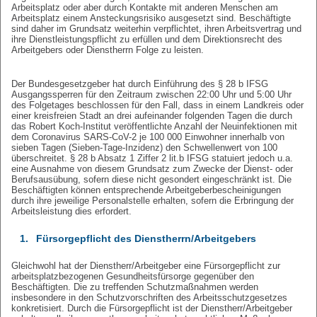
Arbeitsplatz oder aber durch Kontakte mit anderen Menschen am
Arbeitsplatz einem Ansteckungsrisiko ausgesetzt sind. Beschäftigte
sind daher im Grundsatz weiterhin verpflichtet, ihren Arbeitsvertrag und
ihre Dienstleistungspflicht zu erfüllen und dem Direktionsrecht des
Arbeitgebers oder Dienstherrn Folge zu leisten.
Der Bundesgesetzgeber hat durch Einführung des § 28 b IFSG
Ausgangssperren für den Zeitraum zwischen 22:00 Uhr und 5:00 Uhr
des Folgetages beschlossen für den Fall, dass in einem Landkreis oder
einer kreisfreien Stadt an drei aufeinander folgenden Tagen die durch
das Robert Koch-Institut veröffentlichte Anzahl der Neuinfektionen mit
dem Coronavirus SARS-CoV-2 je 100 000 Einwohner innerhalb von
sieben Tagen (Sieben-Tage-Inzidenz) den Schwellenwert von 100
überschreitet. § 28 b Absatz 1 Ziffer 2 lit.b IFSG statuiert jedoch u.a.
eine Ausnahme von diesem Grundsatz zum Zwecke der Dienst- oder
Berufsausübung, sofern diese nicht gesondert eingeschränkt ist. Die
Beschäftigten können entsprechende Arbeitgeberbescheinigungen
durch ihre jeweilige Personalstelle erhalten, sofern die Erbringung der
Arbeitsleistung dies erfordert.
1.
Fürsorgepflicht des Dienstherrn/Arbeitgebers
Gleichwohl hat der Dienstherr/Arbeitgeber eine Fürsorgepflicht zur
arbeitsplatzbezogenen Gesundheitsfürsorge gegenüber den
Beschäftigten. Die zu treffenden Schutzmaßnahmen werden
insbesondere in den Schutzvorschriften des Arbeitsschutzgesetzes
konkretisiert. Durch die Fürsorgepflicht ist der Dienstherr/Arbeitgeber