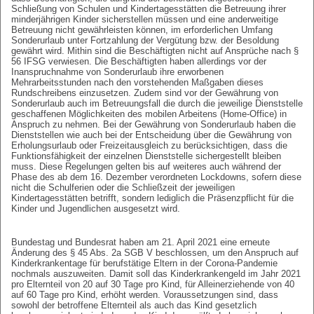
Schließung von Schulen und Kindertagesstätten die Betreuung ihrer
minderjährigen Kinder sicherstellen müssen und eine anderweitige
Betreuung nicht gewährleisten können, im erforderlichen Umfang
Sonderurlaub unter Fortzahlung der Vergütung bzw. der Besoldung
gewährt wird. Mithin sind die Beschäftigten nicht auf Ansprüche nach §
56 IFSG verwiesen. Die Beschäftigten haben allerdings vor der
Inanspruchnahme von Sonderurlaub ihre erworbenen
Mehrarbeitsstunden nach den vorstehenden Maßgaben dieses
Rundschreibens einzusetzen. Zudem sind vor der Gewährung von
Sonderurlaub auch im Betreuungsfall die durch die jeweilige Dienststelle
geschaffenen Möglichkeiten des mobilen Arbeitens (Home-Office) in
Anspruch zu nehmen. Bei der Gewährung von Sonderurlaub haben die
Dienststellen wie auch bei der Entscheidung über die Gewährung von
Erholungsurlaub oder Freizeitausgleich zu berücksichtigen, dass die
Funktionsfähigkeit der einzelnen Dienststelle sichergestellt bleiben
muss. Diese Regelungen gelten bis auf weiteres auch während der
Phase des ab dem 16. Dezember verordneten Lockdowns, sofern diese
nicht die Schulferien oder die Schließzeit der jeweiligen
Kindertagesstätten betrifft, sondern lediglich die Präsenzpflicht für die
Kinder und Jugendlichen ausgesetzt wird.
Bundestag und Bundesrat haben am 21. April 2021 eine erneute
Änderung des § 45 Abs. 2a SGB V beschlossen, um den Anspruch auf
Kinderkrankentage für berufstätige Eltern in der Corona-Pandemie
nochmals auszuweiten. Damit soll das Kinderkrankengeld im Jahr 2021
pro Elternteil von 20 auf 30 Tage pro Kind, für Alleinerziehende von 40
auf 60 Tage pro Kind, erhöht werden. Voraussetzungen sind, dass
sowohl der betroffene Elternteil als auch das Kind gesetzlich