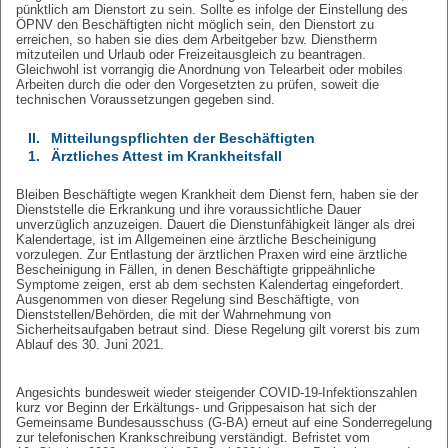
pünktlich am Dienstort zu sein. Sollte es infolge der Einstellung des
ÖPNV den Beschäftigten nicht möglich sein, den Dienstort zu
erreichen, so haben sie dies dem Arbeitgeber bzw. Dienstherrn
mitzuteilen und Urlaub oder Freizeitausgleich zu beantragen.
Gleichwohl ist vorrangig die Anordnung von Telearbeit oder mobiles
Arbeiten durch die oder den Vorgesetzten zu prüfen, soweit die
technischen Voraussetzungen gegeben sind.
II.
Mitteilungspflichten der Beschäftigten
1.
Ärztliches Attest im Krankheitsfall
Bleiben Beschäftigte wegen Krankheit dem Dienst fern, haben sie der
Dienststelle die Erkrankung und ihre voraussichtliche Dauer
unverzüglich anzuzeigen. Dauert die Dienstunfähigkeit länger als drei
Kalendertage, ist im Allgemeinen eine ärztliche Bescheinigung
vorzulegen. Zur Entlastung der ärztlichen Praxen wird eine ärztliche
Bescheinigung in Fällen, in denen Beschäftigte grippeähnliche
Symptome zeigen, erst ab dem sechsten Kalendertag eingefordert.
Ausgenommen von dieser Regelung sind Beschäftigte, von
Dienststellen/Behörden, die mit der Wahrnehmung von
Sicherheitsaufgaben betraut sind. Diese Regelung gilt vorerst bis zum
Ablauf des 30. Juni 2021.
Angesichts bundesweit wieder steigender COVID-19-Infektionszahlen
kurz vor Beginn der Erkältungs- und Grippesaison hat sich der
Gemeinsame Bundesausschuss (G-BA) erneut auf eine Sonderregelung
zur telefonischen Krankschreibung verständigt. Befristet vom