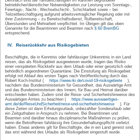
Demnach sind die Tarifbeschäftigten im Rahmen begründeter
betrieblicher/dienstlicher Notwendigkeiten zur Leistung von Sonntags-,
Feiertags-, Nacht-, Wechselschicht-, Schichtarbeit sowie – bei
Teilzeitbeschäftigung aufgrund arbeitsvertraglicher Regelung oder mit
ihrer Zustimmung – zu Bereitschaftsdienst, Rufbereitschaft,
Überstunden und Mehrarbeit verpflichtet. Im Übrigen gilt das oben
Genannte für die Beamtinnen und Beamten nach
§ 60 BremBG
entsprechend.
IV.
Reiserückkehr aus Risikogebieten
Beschäftigte, die in Kenntnis oder fahrlässiger Unkenntnis in ein Land
reisen, das als Risikogebiet ausgewiesen wurde, tragen das Risiko
einer verspäteten Rückkehr aus dem Urlaub oder einer gesetzlich oder
behördlich angeordneten Quarantäne. Die Einstufung als Risikogebiet
erfolgt mit Ablauf des ersten Tages nach Veröffentlichung durch das
Robert Koch-Institut (
https://www.rki.de/covid-19-risikogebiete
),
nachdem das Bundesministerium für Gesundheit, das Auswärtige Amt
und das Bundesministerium des Innern, für Bau und Heimat darüber
entschieden haben. Zudem sind die Reise- und Sicherheitshinweise des
Auswärtigen Amtes zu beachten (
https://www.auswaertiges-
amt.de/de/ReiseUndSicherheit/reise-und-sicherheitshinweise
). Für
diese Zeiten ist dann Erholungsurlaub, unbezahlter Sonderurlaub oder
ein Zeitguthaben in Anspruch zu nehmen. Bei Beamtinnen und
Beamten sind darüber hinaus disziplinarische Maßnahmen zu prüfen,
wenn die Betroffenen fahrlässig ihre Gesunderhaltungspflicht verletzt
haben. Etwas anderes gilt für Beschäftigte, die in ein Land gereist sind,
das erst während des Urlaubs als Risikogebiet eingestuft wurde.