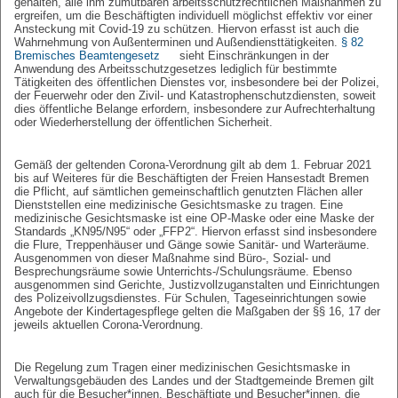
gehalten, alle ihm zumutbaren arbeitsschutzrechtlichen Maßnahmen zu
ergreifen, um die Beschäftigten individuell möglichst effektiv vor einer
Ansteckung mit Covid-19 zu schützen. Hiervon erfasst ist auch die
Wahrnehmung von Außenterminen und Außendiensttätigkeiten.
§ 82
Bremisches Beamtengesetz
sieht Einschränkungen in der
Anwendung des Arbeitsschutzgesetzes lediglich für bestimmte
Tätigkeiten des öffentlichen Dienstes vor, insbesondere bei der Polizei,
der Feuerwehr oder den Zivil- und Katastrophenschutzdiensten, soweit
dies öffentliche Belange erfordern, insbesondere zur Aufrechterhaltung
oder Wiederherstellung der öffentlichen Sicherheit.
Gemäß der geltenden Corona-Verordnung gilt ab dem 1. Februar 2021
bis auf Weiteres für die Beschäftigten der Freien Hansestadt Bremen
die Pflicht, auf sämtlichen gemeinschaftlich genutzten Flächen aller
Dienststellen eine medizinische Gesichtsmaske zu tragen. Eine
medizinische Gesichtsmaske ist eine OP-Maske oder eine Maske der
Standards „KN95/N95“ oder „FFP2“. Hiervon erfasst sind insbesondere
die Flure, Treppenhäuser und Gänge sowie Sanitär- und Warteräume.
Ausgenommen von dieser Maßnahme sind Büro-, Sozial- und
Besprechungsräume sowie Unterrichts-/Schulungsräume. Ebenso
ausgenommen sind Gerichte, Justizvollzuganstalten und Einrichtungen
des Polizeivollzugsdienstes. Für Schulen, Tageseinrichtungen sowie
Angebote der Kindertagespflege gelten die Maßgaben der §§ 16, 17 der
jeweils aktuellen Corona-Verordnung.
Die Regelung zum Tragen einer medizinischen Gesichtsmaske in
Verwaltungsgebäuden des Landes und der Stadtgemeinde Bremen gilt
auch für die Besucher*innen. Beschäftigte und Besucher*innen, die