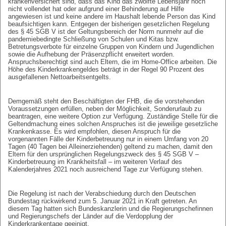
krankenversichert sind, dass das Kind das zwölfte Lebensjahr noch
nicht vollendet hat oder aufgrund einer Behinderung auf Hilfe
angewiesen ist und keine andere im Haushalt lebende Person das Kind
beaufsichtigen kann. Entgegen der bisherigen gesetzlichen Regelung
des § 45 SGB V ist der Geltungsbereich der Norm nunmehr auf die
pandemiebedingte Schließung von Schulen und Kitas bzw.
Betretungsverbote für einzelne Gruppen von Kindern und Jugendlichen
sowie die Aufhebung der Präsenzpflicht erweitert worden.
Anspruchsberechtigt sind auch Eltern, die im Home-Office arbeiten. Die
Höhe des Kinderkrankengeldes beträgt in der Regel 90 Prozent des
ausgefallenen Nettoarbeitsentgelts.
Demgemäß steht den Beschäftigten der FHB, die die vorstehenden
Voraussetzungen erfüllen, neben der Möglichkeit, Sonderurlaub zu
beantragen, eine weitere Option zur Verfügung. Zuständige Stelle für die
Geltendmachung eines solchen Anspruches ist die jeweilige gesetzliche
Krankenkasse. Es wird empfohlen, diesen Anspruch für die
vorgenannten Fälle der Kinderbetreuung nur in einem Umfang von 20
Tagen (40 Tagen bei Alleinerziehenden) geltend zu machen, damit den
Eltern für den ursprünglichen Regelungszweck des § 45 SGB V –
Kinderbetreuung im Krankheitsfall – im weiteren Verlauf des
Kalenderjahres 2021 noch ausreichend Tage zur Verfügung stehen.
Die Regelung ist nach der Verabschiedung durch den Deutschen
Bundestag rückwirkend zum 5. Januar 2021 in Kraft getreten. An
diesem Tag hatten sich Bundeskanzlerin und die Regierungschefinnen
und Regierungschefs der Länder auf die Verdopplung der
Kinderkrankentage geeinigt.