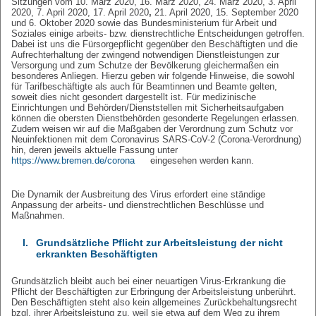
Sitzungen vom 10. März 2020, 16. März 2020, 24. März 2020, 3. April
2020, 7. April 2020, 17. April 2020
,
21. April 2020, 15. September 2020
und 6. Oktober 2020
sowie das Bundesministerium für Arbeit und
Soziales einige arbeits- bzw. dienstrechtliche Entscheidungen getroffen.
Dabei ist uns die Fürsorgepflicht gegenüber den Beschäftigten und die
Aufrechterhaltung der zwingend notwendigen Dienstleistungen zur
Versorgung und zum Schutze der Bevölkerung gleichermaßen ein
besonderes Anliegen. Hierzu geben wir folgende Hinweise, die sowohl
für Tarifbeschäftigte als auch für Beamtinnen und Beamte gelten,
soweit dies nicht gesondert dargestellt ist. Für medizinische
Einrichtungen und Behörden/Dienststellen mit Sicherheitsaufgaben
können die obersten Dienstbehörden gesonderte Regelungen erlassen.
Zudem weisen wir auf die Maßgaben der Verordnung zum Schutz vor
Neuinfektionen mit dem Coronavirus SARS-CoV-2 (Corona-Verordnung)
hin, deren jeweils aktuelle Fassung unter
https://www.bremen.de/corona
eingesehen werden kann.
Die Dynamik der Ausbreitung des Virus erfordert eine ständige
Anpassung der arbeits- und dienstrechtlichen Beschlüsse und
Maßnahmen.
I.
Grundsätzliche Pflicht zur Arbeitsleistung der nicht
erkrankten Beschäftigten
Grundsätzlich bleibt auch bei einer neuartigen Virus-Erkrankung die
Pflicht der Beschäftigten zur Erbringung der Arbeitsleistung unberührt.
Den Beschäftigten steht also kein allgemeines Zurückbehaltungsrecht
bzgl. ihrer Arbeitsleistung zu, weil sie etwa auf dem Weg zu ihrem