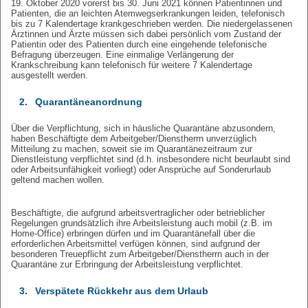
19. Oktober 2020 vorerst bis 30. Juni 2021 können Patientinnen und
Patienten, die an leichten Atemwegserkrankungen leiden, telefonisch
bis zu 7 Kalendertage krankgeschrieben werden. Die niedergelassenen
Ärztinnen und Ärzte müssen sich dabei persönlich vom Zustand der
Patientin oder des Patienten durch eine eingehende telefonische
Befragung überzeugen. Eine einmalige Verlängerung der
Krankschreibung kann telefonisch für weitere 7 Kalendertage
ausgestellt werden.
2.
Quarantäneanordnung
Über die Verpflichtung, sich in häusliche Quarantäne abzusondern,
haben Beschäftigte dem Arbeitgeber/Dienstherrn unverzüglich
Mitteilung zu machen, soweit sie im Quarantänezeitraum zur
Dienstleistung verpflichtet sind (d.h. insbesondere nicht beurlaubt sind
oder Arbeitsunfähigkeit vorliegt) oder Ansprüche auf Sonderurlaub
geltend machen wollen.
Beschäftigte, die aufgrund arbeitsvertraglicher oder betrieblicher
Regelungen grundsätzlich ihre Arbeitsleistung auch mobil (z.B. im
Home-Office) erbringen dürfen und im Quarantänefall über die
erforderlichen Arbeitsmittel verfügen können, sind aufgrund der
besonderen Treuepflicht zum Arbeitgeber/Dienstherrn auch in der
Quarantäne zur Erbringung der Arbeitsleistung verpflichtet.
3.
Verspätete Rückkehr aus dem Urlaub