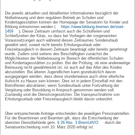
Die jeweils aktuellen und detaillierten Informationen bezüglich der
Notbetreuung und dem regulären Betrieb an Schulen und
Kindertagesstätten können der Homepage der Senatorin für Kinder und
Bildung entnommen werden (
https://www.bildung.bremen.de/start-
1459
)
.
Dieser Zeitraum umfasst auch die Schulferien und
Schließzeiten der Kitas, so dass bei Vorliegen der vorgenannten
Voraussetzungen auch während dieses Zeitraumes Sonderurlaub
gewährt wird, soweit nicht bereits Erholungsurlaub oder
Freizeitausgleich in diesem Zeitraum beantragt oder bereits genehmigt
wurde. Zudem sind seitens des Beschäftigten zunächst die
Möglichkeiten der Notbetreuung im Bereich der öffentlichen Schulen
und Kindertagesstätten zu prüfen. Bei der Prüfung, ob eine anderweitige
Betreuung nicht gewährleistet ist, ist auch auf das Alter des Kindes
abzustellen. Bei älteren Jugendlichen kann grundsätzlich davon
ausgegangen werden, dass diese stundenweise auch ohne elterliche
Aufsicht zu Hause sein können. Dies ist in jedem Einzelfall mit den
Betroffenen abzuklären, wenn Sonderurlaub unter Fortzahlung der
Vergütung oder Besoldung in Anspruch genommen werden soll.
Zuständig sind die Dienstvorgesetzten. Die Inanspruchnahme von
Erholungsurlaub oder Freizeitausgleich bleibt davon unberührt.
Über entsprechende Anträge entscheiden die jeweiligen Personalstellen.
Für die Beamtinnen und Beamten gilt, dass die Entscheidung der
obersten Dienstbehörde gem.
§ 26 Abs. 3 BremUrlVO
durch die
Senatsentscheidung vom 10. März 2020 erfolgt ist.