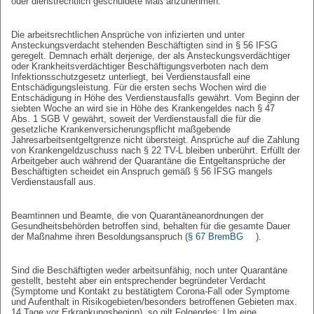
oder dienstrechtlich geschuldete Maß anzunehmen.
Die arbeitsrechtlichen Ansprüche von infizierten und unter
Ansteckungsverdacht stehenden Beschäftigten sind in § 56 IFSG
geregelt. Demnach erhält derjenige, der als Ansteckungsverdächtiger
oder Krankheitsverdächtiger Beschäftigungsverboten nach dem
Infektionsschutzgesetz unterliegt, bei Verdienstausfall eine
Entschädigungsleistung. Für die ersten sechs Wochen wird die
Entschädigung in Höhe des Verdienstausfalls gewährt. Vom Beginn der
siebten Woche an wird sie in Höhe des Krankengeldes nach § 47
Abs. 1 SGB V gewährt, soweit der Verdienstausfall die für die
gesetzliche Krankenversicherungspflicht maßgebende
Jahresarbeitsentgeltgrenze nicht übersteigt. Ansprüche auf die Zahlung
von Krankengeldzuschuss nach § 22 TV-L bleiben unberührt. Erfüllt der
Arbeitgeber auch während der Quarantäne die Entgeltansprüche der
Beschäftigten scheidet ein Anspruch gemäß § 56 IFSG mangels
Verdienstausfall aus.
Beamtinnen und Beamte, die von Quarantäneanordnungen der
Gesundheitsbehörden betroffen sind, behalten für die gesamte Dauer
der Maßnahme ihren Besoldungsanspruch (
§ 67 BremBG
).
Sind die Beschäftigten weder arbeitsunfähig, noch unter Quarantäne
gestellt, besteht aber ein entsprechender begründeter Verdacht
(Symptome und Kontakt zu bestätigtem Corona-Fall oder Symptome
und Aufenthalt in Risikogebieten/besonders betroffenen Gebieten max.
14 Tage vor Erkrankungsbeginn), so gilt Folgendes: Um eine