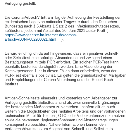
Verfügung gestellt.
Die Corona-ArbSchV tritt am Tag der Aufhebung der Feststellung der
epidemischen Lage von nationaler Tragweite durch den Deutschen
Bundestag nach § 5 Absatz 1 Satz 2 des Infektionsschutzgesetzes,
spätestens jedoch mit Ablauf des 30. Juni 2021 außer Kraft (
https://www.gesetze-im-internet.de/corona-
arbschv/BJNR602200021.html
).
Es wird eindringlich darauf hingewiesen, dass ein positiver Schnell-
oder Selbsttest eine sofortige Absonderung und zwingend einen
Bestätigungstest mittels PCR erfordert. Ein solcher PCR-Test kann
ebenfalls kostenlos durchgeführt werden. Eine Absonderung der
Kontaktpersonen 1 ist in diesen Fällen dann erforderlich, wenn der
PCR-Test ebenfalls positiv ist. Es gelten die grundsätzlichen Maßgaben
und Empfehlungen der Corona-Verordnung und des Robert-Koch-
Instituts.
Antigen-Schnelltests einerseits und kostenlos vom Arbeitgeber zur
Verfügung gestellte Selbsttests sind als zwei sinnvolle Ergänzungen
der bestehenden Maßnahmen zu verstehen. Insofern gilt es auch
weiterhin die Möglichkeiten des mobilen Arbeitens und der vorhandenen
technischen Mittel für Telefon-, OTC- oder Videokonferenzen zu nutzen
sowie die bekannten Hygienemaßnahmen und Abstandsregelungen
konsequent zu beachten. Nähere Informationen können den
Verfahrenshinweisen zum Angebot von Schnell- und Selbsttests