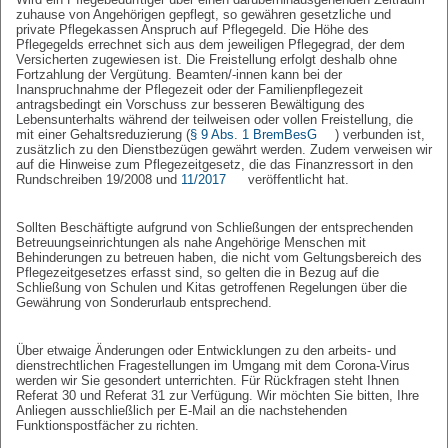
zuhause von Angehörigen gepflegt, so gewähren gesetzliche und
private Pflegekassen Anspruch auf Pflegegeld. Die Höhe des
Pflegegelds errechnet sich aus dem jeweiligen Pflegegrad, der dem
Versicherten zugewiesen ist. Die Freistellung erfolgt deshalb ohne
Fortzahlung der Vergütung. Beamten/-innen kann bei der
Inanspruchnahme der Pflegezeit oder der Familienpflegezeit
antragsbedingt ein Vorschuss zur besseren Bewältigung des
Lebensunterhalts während der teilweisen oder vollen Freistellung, die
mit einer Gehaltsreduzierung (
§ 9 Abs. 1 BremBesG
) verbunden ist,
zusätzlich zu den Dienstbezügen gewährt werden. Zudem verweisen wir
auf die Hinweise zum Pflegezeitgesetz, die das Finanzressort in den
Rundschreiben 19/2008 und
11/2017
veröffentlicht hat.
Sollten Beschäftigte aufgrund von Schließungen der entsprechenden
Betreuungseinrichtungen als nahe Angehörige Menschen mit
Behinderungen zu betreuen haben, die nicht vom Geltungsbereich des
Pflegezeitgesetzes erfasst sind, so gelten die in Bezug auf die
Schließung von Schulen und Kitas getroffenen Regelungen über die
Gewährung von Sonderurlaub entsprechend.
Über etwaige Änderungen oder Entwicklungen zu den arbeits- und
dienstrechtlichen Fragestellungen im Umgang mit dem Corona-Virus
werden wir Sie gesondert unterrichten. Für Rückfragen steht Ihnen
Referat 30 und Referat 31 zur Verfügung. Wir möchten Sie bitten, Ihre
Anliegen ausschließlich per E-Mail an die nachstehenden
Funktionspostfächer zu richten.