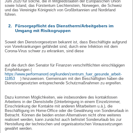
Juni 2020 für solche, die in Mitgliedstaaten der Europäischen Union
sowie Island, das Fürstentum Liechtenstein, Norwegen, die Schweiz
und das Vereinigte Königreich von Großbritannien und Nordirland
führen.
2.
Fürsorgepflicht des Dienstherrn/Arbeitgebers im
Umgang mit Risikogruppen
Soweit den Dienstvorgesetzen bekannt ist, dass Beschäftigte aufgrund
von Vorerkrankungen gefährdet sind, durch eine Infektion mit dem
Corona-Virus schwer zu erkranken, sind diese
auf die durch den Senator für Finanzen verschriftlichten einschlägigen
Empfehlungen (
https://www.performanord.org/kunden/zentrum_fuer_gesunde_arbeit-
11853
) hinzuweisen.
Gemeinsam mit den Beschäftigten haben die
Dienstvorgesetzten entsprechende Schutzmaßnahmen zu ergreifen.
Dazu kommen Möglichkeiten, wie insbesondere des kontaktlosen
Arbeitens in der Dienststelle (Unterbringung in einem Einzelzimmer,
Einschränkung der Kontakte mit anderen Mitarbeitern u.ä.), die
Beschäftigung im Home-Office oder die Gewährung von Sonderurlaub in
Betracht. Können die beiden ersten Alternativen nicht ohne weiteres
realisiert werden, kann zunächst auch befristet Sonderurlaub bis zur
Herstellung der technischen und organisatorischen Voraussetzungen
gewährt werden.