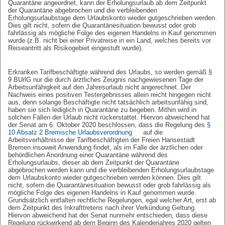
Quarantäne angeordnet, kann der Erholungsurlaub ab dem Zeitpunkt
der Quarantäne abgebrochen und die verbleibenden
Erholungsurlaubstage dem Urlaubskonto wieder gutgeschrieben werden.
Dies gilt nicht, sofern die Quarantänesituation bewusst oder grob
fahrlässig als mögliche Folge des eigenen Handelns in Kauf genommen
wurde (z.B. nicht bei einer Privatreise in ein Land, welches bereits vor
Reiseantritt als Risikogebiet eingestuft wurde).
Erkranken Tarifbeschäftigte während des Urlaubs, so werden gemäß §
9 BUrlG nur die durch ärztliches Zeugnis nachgewiesenen Tage der
Arbeitsunfähigkeit auf den Jahresurlaub nicht angerechnet. Der
Nachweis eines positiven Testergebnisses allein reicht hingegen nicht
aus, denn solange Beschäftigte nicht tatsächlich arbeitsunfähig sind,
haben sie sich lediglich in Quarantäne zu begeben. Mithin wird in
solchen Fällen der Urlaub nicht rückerstattet. Hiervon abweichend hat
der Senat am 6. Oktober 2020 beschlossen, dass die Regelung des
§
10 Absatz 2 Bremische Urlaubsverordnung
auf die
Arbeitsverhältnisse der Tarifbeschäftigten der Freien Hansestadt
Bremen insoweit Anwendung findet, als im Falle der ärztlichen oder
behördlichen Anordnung einer Quarantäne während des
Erholungsurlaubs, dieser ab dem Zeitpunkt der Quarantäne
abgebrochen werden kann und die verbleibenden Erholungsurlaubstage
dem Urlaubskonto wieder gutgeschrieben werden können. Dies gilt
nicht, sofern die Quarantänesituation bewusst oder grob fahrlässig als
mögliche Folge des eigenen Handelns in Kauf genommen wurde.
Grundsätzlich entfalten rechtliche Regelungen, egal welcher Art, erst ab
dem Zeitpunkt des Inkrafttretens nach ihrer Verkündung Geltung.
Hiervon abweichend hat der Senat nunmehr entschieden, dass diese
Regelung rückwirkend ab dem Beginn des Kalenderjahres 2020 gelten