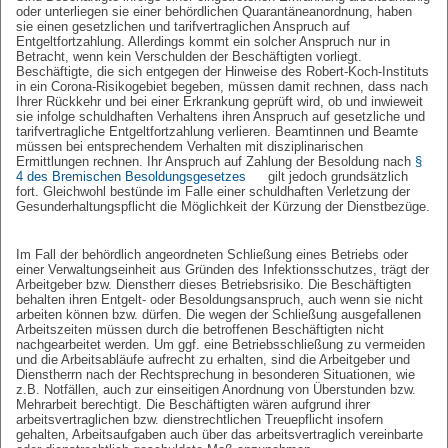
oder unterliegen sie einer behördlichen Quarantäneanordnung, haben
sie einen gesetzlichen und tarifvertraglichen Anspruch auf
Entgeltfortzahlung. Allerdings kommt ein solcher Anspruch nur in
Betracht, wenn kein Verschulden der Beschäftigten vorliegt.
Beschäftigte, die sich entgegen der Hinweise des Robert-Koch-Instituts
in ein Corona-Risikogebiet begeben, müssen damit rechnen, dass nach
Ihrer Rückkehr und bei einer Erkrankung geprüft wird, ob und inwieweit
sie infolge schuldhaften Verhaltens ihren Anspruch auf gesetzliche und
tarifvertragliche Entgeltfortzahlung verlieren. Beamtinnen und Beamte
müssen bei entsprechendem Verhalten mit disziplinarischen
Ermittlungen rechnen. Ihr Anspruch auf Zahlung der Besoldung nach
§
4 des Bremischen Besoldungsgesetzes
gilt jedoch grundsätzlich
fort. Gleichwohl bestünde im Falle einer schuldhaften Verletzung der
Gesunderhaltungspflicht die Möglichkeit der Kürzung der Dienstbezüge.
Im Fall der behördlich angeordneten Schließung eines Betriebs oder
einer Verwaltungseinheit aus Gründen des Infektionsschutzes, trägt der
Arbeitgeber bzw. Dienstherr dieses Betriebsrisiko. Die Beschäftigten
behalten ihren Entgelt- oder Besoldungsanspruch, auch wenn sie nicht
arbeiten können bzw. dürfen. Die wegen der Schließung ausgefallenen
Arbeitszeiten müssen durch die betroffenen Beschäftigten nicht
nachgearbeitet werden. Um ggf. eine Betriebsschließung zu vermeiden
und die Arbeitsabläufe aufrecht zu erhalten, sind die Arbeitgeber und
Dienstherrn nach der Rechtsprechung in besonderen Situationen, wie
z.B. Notfällen, auch zur einseitigen Anordnung von Überstunden bzw.
Mehrarbeit berechtigt. Die Beschäftigten wären aufgrund ihrer
arbeitsvertraglichen bzw. dienstrechtlichen Treuepflicht insofern
gehalten, Arbeitsaufgaben auch über das arbeitsvertraglich vereinbarte