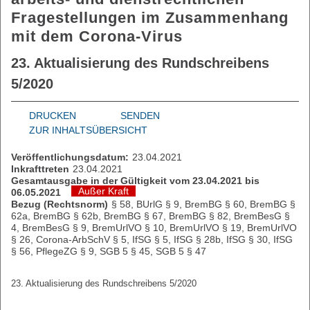
Fragestellungen im Zusammenhang
mit dem Corona-Virus
23. Aktualisierung des Rundschreibens
5/2020
DRUCKEN
SENDEN
ZUR INHALTSÜBERSICHT
Veröffentlichungsdatum:
23.04.2021
Inkrafttreten
23.04.2021
Gesamtausgabe in der Gültigkeit vom 23.04.2021 bis
Außer Kraft
06.05.2021
Bezug (Rechtsnorm)
§ 58, BUrlG § 9, BremBG § 60, BremBG §
62a, BremBG § 62b, BremBG § 67, BremBG § 82, BremBesG §
4, BremBesG § 9, BremUrlVO § 10, BremUrlVO § 19, BremUrlVO
§ 26, Corona-ArbSchV § 5, IfSG § 5, IfSG § 28b, IfSG § 30, IfSG
§ 56, PflegeZG § 9, SGB 5 § 45, SGB 5 § 47
23. Aktualisierung des Rundschreibens 5/2020