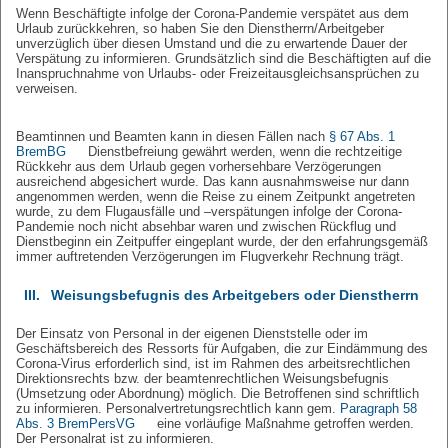
Wenn Beschäftigte infolge der Corona-Pandemie verspätet aus dem
Urlaub zurückkehren, so haben Sie den Dienstherrn/Arbeitgeber
unverzüglich über diesen Umstand und die zu erwartende Dauer der
Verspätung zu informieren. Grundsätzlich sind die Beschäftigten auf die
Inanspruchnahme von Urlaubs- oder Freizeitausgleichsansprüchen zu
verweisen.
Beamtinnen und Beamten kann in diesen Fällen nach
§ 67 Abs. 1
BremBG
Dienstbefreiung gewährt werden, wenn die rechtzeitige
Rückkehr aus dem Urlaub gegen vorhersehbare Verzögerungen
ausreichend abgesichert wurde. Das kann ausnahmsweise nur dann
angenommen werden, wenn die Reise zu einem Zeitpunkt angetreten
wurde, zu dem Flugausfälle und –verspätungen infolge der Corona-
Pandemie noch nicht absehbar waren und zwischen Rückflug und
Dienstbeginn ein Zeitpuffer eingeplant wurde, der den erfahrungsgemäß
immer auftretenden Verzögerungen im Flugverkehr Rechnung trägt.
III.
Weisungsbefugnis des Arbeitgebers oder Dienstherrn
Der Einsatz von Personal in der eigenen Dienststelle oder im
Geschäftsbereich des Ressorts für Aufgaben, die zur Eindämmung des
Corona-Virus erforderlich sind, ist im Rahmen des arbeitsrechtlichen
Direktionsrechts bzw. der beamtenrechtlichen Weisungsbefugnis
(Umsetzung oder Abordnung) möglich. Die Betroffenen sind schriftlich
zu informieren. Personalvertretungsrechtlich kann gem.
Paragraph 58
Abs. 3 BremPersVG
eine vorläufige Maßnahme getroffen werden.
Der Personalrat ist zu informieren.