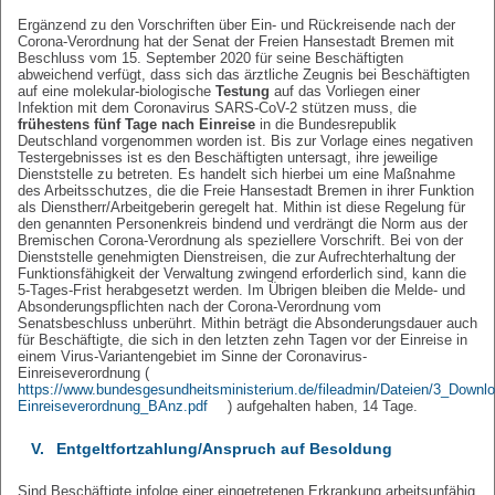
Ergänzend zu den Vorschriften über Ein- und Rückreisende nach der
Corona-Verordnung hat der Senat der Freien Hansestadt Bremen mit
Beschluss vom 15. September 2020 für seine Beschäftigten
abweichend verfügt, dass sich das ärztliche Zeugnis bei Beschäftigten
auf eine molekular-biologische
Testung
auf das Vorliegen einer
Infektion mit dem Coronavirus SARS-CoV-2 stützen muss, die
frühestens fünf Tage nach Einreise
in die Bundesrepublik
Deutschland vorgenommen worden ist. Bis zur Vorlage eines negativen
Testergebnisses ist es den Beschäftigten untersagt, ihre jeweilige
Dienststelle zu betreten. Es handelt sich hierbei um eine Maßnahme
des Arbeitsschutzes, die die Freie Hansestadt Bremen in ihrer Funktion
als Dienstherr/Arbeitgeberin geregelt hat. Mithin ist diese Regelung für
den genannten Personenkreis bindend und verdrängt die Norm aus der
Bremischen Corona-Verordnung als speziellere Vorschrift. Bei von der
Dienststelle genehmigten Dienstreisen, die zur Aufrechterhaltung der
Funktionsfähigkeit der Verwaltung zwingend erforderlich sind, kann die
5-Tages-Frist herabgesetzt werden. Im Übrigen bleiben die Melde- und
Absonderungspflichten nach der Corona-Verordnung vom
Senatsbeschluss unberührt. Mithin beträgt die Absonderungsdauer auch
für Beschäftigte, die sich in den letzten zehn Tagen vor der Einreise in
einem Virus-Variantengebiet im Sinne der Coronavirus-
Einreiseverordnung (
https://www.bundesgesundheitsministerium.de/fileadmin/Dateien/3_Downl
Einreiseverordnung_BAnz.pdf
) aufgehalten haben, 14 Tage.
V.
Entgeltfortzahlung/Anspruch auf Besoldung
Sind Beschäftigte infolge einer eingetretenen Erkrankung arbeitsunfähig