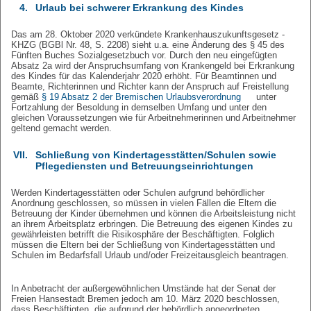
4.
Urlaub bei schwerer Erkrankung des Kindes
Das am 28. Oktober 2020 verkündete Krankenhauszukunftsgesetz -
KHZG (BGBl Nr. 48, S. 2208) sieht u.a. eine Änderung des § 45 des
Fünften Buches Sozialgesetzbuch vor. Durch den neu eingefügten
Absatz 2a wird der Anspruchsumfang von Krankengeld bei Erkrankung
des Kindes für das Kalenderjahr 2020 erhöht. Für Beamtinnen und
Beamte, Richterinnen und Richter kann der Anspruch auf Freistellung
gemäß
§ 19 Absatz 2 der Bremischen Urlaubsverordnung
unter
Fortzahlung der Besoldung in demselben Umfang und unter den
gleichen Voraussetzungen wie für Arbeitnehmerinnen und Arbeitnehmer
geltend gemacht werden.
VII.
Schließung von Kindertagesstätten/Schulen sowie
Pflegediensten und Betreuungseinrichtungen
Werden Kindertagesstätten oder Schulen aufgrund behördlicher
Anordnung geschlossen, so müssen in vielen Fällen die Eltern die
Betreuung der Kinder übernehmen und können die Arbeitsleistung nicht
an ihrem Arbeitsplatz erbringen. Die Betreuung des eigenen Kindes zu
gewährleisten betrifft die Risikosphäre der Beschäftigten. Folglich
müssen die Eltern bei der Schließung von Kindertagesstätten und
Schulen im Bedarfsfall Urlaub und/oder Freizeitausgleich beantragen.
In Anbetracht der außergewöhnlichen Umstände hat der Senat der
Freien Hansestadt Bremen jedoch am 10. März 2020 beschlossen,
dass Beschäftigten, die aufgrund der behördlich angeordneten