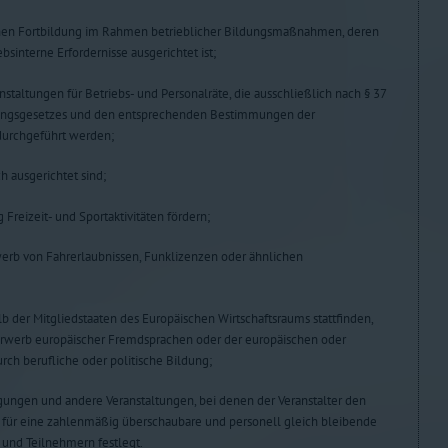
chen Fortbildung im Rahmen betrieblicher Bildungsmaßnahmen, deren
bsinterne Erfordernisse ausgerichtet ist;
staltungen für Betriebs- und Personalräte, die ausschließlich nach § 37
ssungsgesetzes und den entsprechenden Bestimmungen der
durchgeführt werden;
ch ausgerichtet sind;
 Freizeit- und Sportaktivitäten fördern;
werb von Fahrerlaubnissen, Funklizenzen oder ähnlichen
b der Mitgliedstaaten des Europäischen Wirtschaftsraums stattfinden,
 Erwerb europäischer Fremdsprachen oder der europäischen oder
urch berufliche oder politische Bildung;
agungen und andere Veranstaltungen, bei denen der Veranstalter den
h für eine zahlenmäßig überschaubare und personell gleich bleibende
und Teilnehmern festlegt.