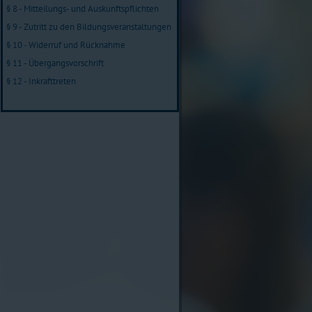
§ 8 - Mitteilungs- und Auskunftspflichten
§ 9 - Zutritt zu den Bildungsveranstaltungen
§ 10 - Widerruf und Rücknahme
§ 11 - Übergangsvorschrift
§ 12 - Inkrafttreten