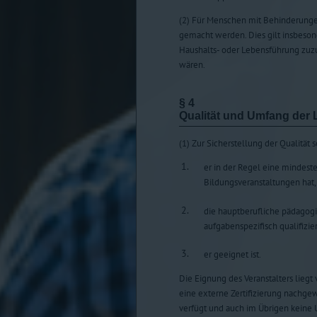
(2) Für Menschen mit Behinderunge
gemacht werden. Dies gilt insbesond
Haushalts- oder Lebensführung zuz
wären.
§ 4
Qualität und Umfang der 
(1) Zur Sicherstellung der Qualität 
1.
er in der Regel eine mindest
Bildungsveranstaltungen hat,
2.
die hauptberufliche pädagog
aufgabenspezifisch qualifizie
3.
er geeignet ist.
Die Eignung des Veranstalters liegt
eine externe Zertifizierung nachge
verfügt und auch im Übrigen keine 