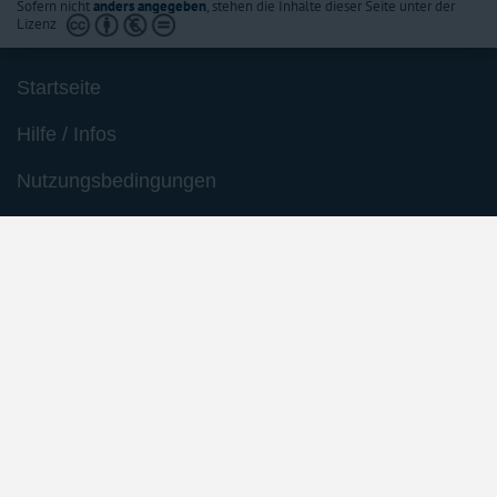
Sofern nicht
anders angegeben
, stehen die Inhalte dieser Seite unter der
Lizenz
Startseite
Hilfe / Infos
Nutzungsbedingungen
Barrierefreiheit
Datenschutzerklärung
Impressum
Inhaltsübersicht
Die aufgerufene Vorschrift ist am 30.11.2025 außer
Kraft getreten.