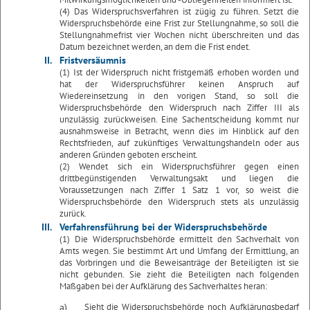
(4) Das Widerspruchsverfahren ist zügig zu führen. Setzt die
Widerspruchsbehörde eine Frist zur Stellungnahme, so soll die
Stellungnahmefrist vier Wochen nicht überschreiten und das
Datum bezeichnet werden, an dem die Frist endet.
II.
Fristversäumnis
(1) Ist der Widerspruch nicht fristgemäß erhoben worden und
hat der Widerspruchsführer keinen Anspruch auf
Wiedereinsetzung in den vorigen Stand, so soll die
Widerspruchsbehörde den Widerspruch nach Ziffer III als
unzulässig zurückweisen. Eine Sachentscheidung kommt nur
ausnahmsweise in Betracht, wenn dies im Hinblick auf den
Rechtsfrieden, auf zukünftiges Verwaltungshandeln oder aus
anderen Gründen geboten erscheint.
(2) Wendet sich ein Widerspruchsführer gegen einen
drittbegünstigenden Verwaltungsakt und liegen die
Voraussetzungen nach Ziffer 1 Satz 1 vor, so weist die
Widerspruchsbehörde den Widerspruch stets als unzulässig
zurück.
III.
Verfahrensführung bei der Widerspruchsbehörde
(1) Die Widerspruchsbehörde ermittelt den Sachverhalt von
Amts wegen. Sie bestimmt Art und Umfang der Ermittlung, an
das Vorbringen und die Beweisanträge der Beteiligten ist sie
nicht gebunden. Sie zieht die Beteiligten nach folgenden
Maßgaben bei der Aufklärung des Sachverhaltes heran:
a)
Sieht die Widerspruchsbehörde noch Aufklärungsbedarf