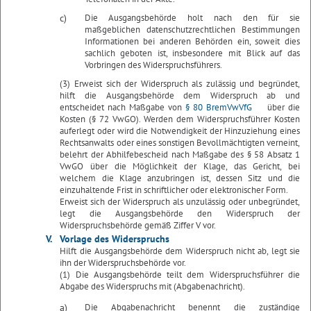
c)
Die Ausgangsbehörde holt nach den für sie
maßgeblichen datenschutzrechtlichen Bestimmungen
Informationen bei anderen Behörden ein, soweit dies
sachlich geboten ist, insbesondere mit Blick auf das
Vorbringen des Widerspruchsführers.
(3) Erweist sich der Widerspruch als zulässig und begründet,
hilft die Ausgangsbehörde dem Widerspruch ab und
entscheidet nach Maßgabe von
§ 80 BremVwVfG
über die
Kosten (§ 72 VwGO). Werden dem Widerspruchsführer Kosten
auferlegt oder wird die Notwendigkeit der Hinzuziehung eines
Rechtsanwalts oder eines sonstigen Bevollmächtigten verneint,
belehrt der Abhilfebescheid nach Maßgabe des § 58 Absatz 1
VwGO über die Möglichkeit der Klage, das Gericht, bei
welchem die Klage anzubringen ist, dessen Sitz und die
einzuhaltende Frist in schriftlicher oder elektronischer Form.
Erweist sich der Widerspruch als unzulässig oder unbegründet,
legt die Ausgangsbehörde den Widerspruch der
Widerspruchsbehörde gemäß Ziffer V vor.
V.
Vorlage des Widerspruchs
Hilft die Ausgangsbehörde dem Widerspruch nicht ab, legt sie
ihn der Widerspruchsbehörde vor.
(1) Die Ausgangsbehörde teilt dem Widerspruchsführer die
Abgabe des Widerspruchs mit (Abgabenachricht).
a)
Die Abgabenachricht benennt die zuständige