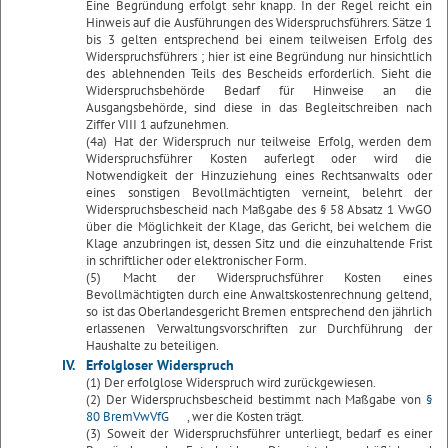
Eine Begründung erfolgt sehr knapp. In der Regel reicht ein
Hinweis auf die Ausführungen des Widerspruchsführers. Sätze 1
bis 3 gelten entsprechend bei einem teilweisen Erfolg des
Widerspruchsführers ; hier ist eine Begründung nur hinsichtlich
des ablehnenden Teils des Bescheids erforderlich. Sieht die
Widerspruchsbehörde Bedarf für Hinweise an die
Ausgangsbehörde, sind diese in das Begleitschreiben nach
Ziffer VIII 1 aufzunehmen.
(4a) Hat der Widerspruch nur teilweise Erfolg, werden dem
Widerspruchsführer Kosten auferlegt oder wird die
Notwendigkeit der Hinzuziehung eines Rechtsanwalts oder
eines sonstigen Bevollmächtigten verneint, belehrt der
Widerspruchsbescheid nach Maßgabe des § 58 Absatz 1 VwGO
über die Möglichkeit der Klage, das Gericht, bei welchem die
Klage anzubringen ist, dessen Sitz und die einzuhaltende Frist
in schriftlicher oder elektronischer Form.
(5) Macht der Widerspruchsführer Kosten eines
Bevollmächtigten durch eine Anwaltskostenrechnung geltend,
so ist das Oberlandesgericht Bremen entsprechend den jährlich
erlassenen Verwaltungsvorschriften zur Durchführung der
Haushalte zu beteiligen.
IV.
Erfolgloser Widerspruch
(1) Der erfolglose Widerspruch wird zurückgewiesen.
(2) Der Widerspruchsbescheid bestimmt nach Maßgabe von
§
80 BremVwVfG
, wer die Kosten trägt.
(3) Soweit der Widerspruchsführer unterliegt, bedarf es einer