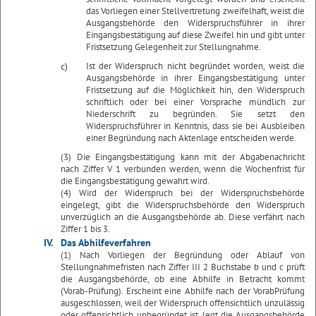
das Vorliegen einer Stellvertretung zweifelhaft, weist die
Ausgangsbehörde den Widerspruchsführer in ihrer
Eingangsbestätigung auf diese Zweifel hin und gibt unter
Fristsetzung Gelegenheit zur Stellungnahme.
c)
Ist der Widerspruch nicht begründet worden, weist die
Ausgangsbehörde in ihrer Eingangsbestätigung unter
Fristsetzung auf die Möglichkeit hin, den Widerspruch
schriftlich oder bei einer Vorsprache mündlich zur
Niederschrift zu begründen. Sie setzt den
Widerspruchsführer in Kenntnis, dass sie bei Ausbleiben
einer Begründung nach Aktenlage entscheiden werde.
(3) Die Eingangsbestätigung kann mit der Abgabenachricht
nach Ziffer V 1 verbunden werden, wenn die Wochenfrist für
die Eingangsbestätigung gewahrt wird.
(4) Wird der Widerspruch bei der Widerspruchsbehörde
eingelegt, gibt die Widerspruchsbehörde den Widerspruch
unverzüglich an die Ausgangsbehörde ab. Diese verfährt nach
Ziffer 1 bis 3.
IV.
Das Abhilfeverfahren
(1) Nach Vorliegen der Begründung oder Ablauf von
Stellungnahmefristen nach Ziffer III 2 Buchstabe b und c prüft
die Ausgangsbehörde, ob eine Abhilfe in Betracht kommt
(Vorab-Prüfung). Erscheint eine Abhilfe nach der VorabPrüfung
ausgeschlossen, weil der Widerspruch offensichtlich unzulässig
oder offensichtlich unbegründet ist, legt die Ausgangsbehörde