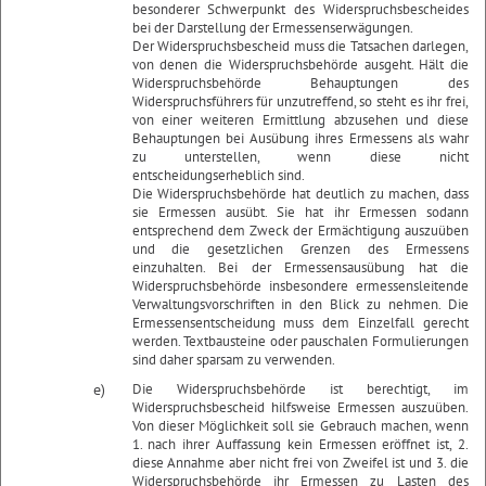
besonderer Schwerpunkt des Widerspruchsbescheides
bei der Darstellung der Ermessenserwägungen.
Der Widerspruchsbescheid muss die Tatsachen darlegen,
von denen die Widerspruchsbehörde ausgeht. Hält die
Widerspruchsbehörde Behauptungen des
Widerspruchsführers für unzutreffend, so steht es ihr frei,
von einer weiteren Ermittlung abzusehen und diese
Behauptungen bei Ausübung ihres Ermessens als wahr
zu unterstellen, wenn diese nicht
entscheidungserheblich sind.
Die Widerspruchsbehörde hat deutlich zu machen, dass
sie Ermessen ausübt. Sie hat ihr Ermessen sodann
entsprechend dem Zweck der Ermächtigung auszuüben
und die gesetzlichen Grenzen des Ermessens
einzuhalten. Bei der Ermessensausübung hat die
Widerspruchsbehörde insbesondere ermessensleitende
Verwaltungsvorschriften in den Blick zu nehmen. Die
Ermessensentscheidung muss dem Einzelfall gerecht
werden. Textbausteine oder pauschalen Formulierungen
sind daher sparsam zu verwenden.
e)
Die Widerspruchsbehörde ist berechtigt, im
Widerspruchsbescheid hilfsweise Ermessen auszuüben.
Von dieser Möglichkeit soll sie Gebrauch machen, wenn
1. nach ihrer Auffassung kein Ermessen eröffnet ist, 2.
diese Annahme aber nicht frei von Zweifel ist und 3. die
Widerspruchsbehörde ihr Ermessen zu Lasten des