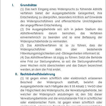
I.
Grundsätze
(1) Das nach Eingang eines Widerspruchs zu führende Abhilfe
verfahren bietet der Ausgangsbehörde Gelegenheit, ihre
Entscheidung zu überprüfen, besonders mit Blick auf Einwände
des Widerspruchsführers und offensichtliche Unrichtigkeiten
der angegriffenen Entscheidung.
(2) Die Ausgangsbehörde soll sich in jedem Stadium des
Abhilfeverfahrens darum bemühen, das Verfahren
einvernehmlich zu beenden und so eine Befassung der
Widerspruchsbehörde zu vermeiden.
(3) Das Abhilfeverfahren ist so zu führen, dass der
Widerspruchsführer stets über bestehende
Mitwirkungsmöglichkeiten und -Obliegenheiten informiert ist.
(4) Das Abhilfeverfahren ist zügig zu führen. Setzt die Behörde
eine Frist zur Stellungnahme, so soll die Stellungnahmefrist
zwei Wochen nicht überschreiten und das Datum bezeichnet
werden, an dem die Frist endet.
II.
Rechtsbehelfsbelehrung
(1) Ist gegen einen schriftlich oder elektronisch erlassenen
Bescheid der Widerspruch statthaft, belehrt die
Ausgangsbehörde nach Maßgabe des § 58 Absatz 1 VwGO über
die Möglichkeit des Widerspruchs, die Verwaltungsbehörde, bei
welcher der Widerspruch anzubringen ist, den Sitz dieser
Verwaltungsbehörde und die einzuhaltende Frist in schriftlicher
oder elektronischer Form. Ist gegen einen schriftlich oder