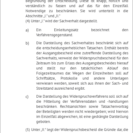
Begründung der Entscheidung. Diese ist knapp, höflich und
verständlich zu fassen und auf das für den Einzelfall
Notwendige zu beschränken. Sie wird unterteilt in die
Abschnitte „I." und „II."
(4) Unter „I." wird der Sachverhalt dargestellt.
a)
Ein Einleitungssatz bezeichnet den
Verfahrensgegenstand.
b)
Die Darstellung des Sachverhaltes beschränkt sich auf
die entscheidungserheblichen Tatsachen. Enthält bereits
der Ausgangsbescheid eine zutreffende Darstellung des
Sachverhalts, verweist der Widerspruchsbescheid für den
Zeitraum bis zum Erlass des Ausgangsbescheides hierauf
und stellt nur den tatsächlichen Ablauf des
Folgezeitraumes dar. Wegen der Einzelheiten soll auf
Schriftsätze, Protokolle und andere Unterlagen
verwiesen werden, soweit sich aus ihnen der Sach- und
Streitstand ausreichend ergibt.
c)
Die Darstellung des Widerspruchsverfahrens soll sich auf
die Mitteilung der Verfahrensdaten und -handlungen
beschränken. Rechtsansichten sowie Tatsachenvortrag
der Beteiligten werden nicht wiedergeben; wird hiervon
im Einzelfall abgewichen, ist eine gedrängte Darstellung
geboten.
(5) Unter „II.“ legt der Widerspruchsbescheid die Gründe dar, die