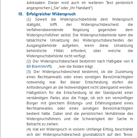
Adressaten. Dieser wird auch im weiteren Text persönlich
angesprochen („Sie" oder „Ihr Mandant").
III.
Erfolgreicher Widerspruch
(1) Soweit die Widerspruchsbehörde dem Widerspruch
stattgibt, trifft der Widerspruchsbescheid die
verfahrensbeendende Regelung gegenüber dem
Widerspruchsführer selbst. Die Widerspruchsbehörde kann die
tatsächliche Umsetzung des Widerspruchsbescheides der
Ausgangsbehörde aufgeben, wenn diese Umsetzung
behördliche Mittel erfordert, über welche die
Widerspruchsbehörde nicht verfügt.
(2) Der Widerspruchsbescheid bestimmt nach Maßgabe von
§
80 BremVwVfG
, wer die Kosten trägt.
(3) Der Widerspruchsbescheid bestimmt, ob die Zuziehung
eines Rechtsanwalts oder eines sonstigen Bevollmächtigten
notwendig war. Bei dieser Entscheidung dürfen die
Anforderungen an die Notwendigkeit nicht überspannt werden.
Maßgeblich für die Entscheidung ist der Standpunkt einer
verständigen Partei, also die Frage, ob sich ein vernünftiger
Bürger mit gleichem Bildungs- und Erfahrungsstand eines
Rechtsanwaltes oder eines sonstigen Bevollmächtigten
bedient hätte. Dabei sind die persönlichen Verhältnisse des
Widerspruchsführers und die Schwierigkeit der Sache in
Betracht zu ziehen.
(4) Hat ein Widerspruch in vollem Umfange Erfolg, beschränkt
sich der Widerspruchsbescheid grundsätzlich auf den Tenor.