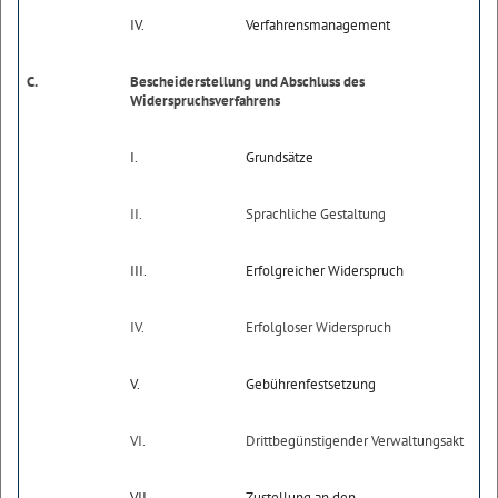
IV.
Verfahrensmanagement
C.
Bescheiderstellung und Abschluss des
Widerspruchsverfahrens
I.
Grundsätze
II.
Sprachliche Gestaltung
III.
Erfolgreicher Widerspruch
IV.
Erfolgloser Widerspruch
V.
Gebührenfestsetzung
VI.
Drittbegünstigender Verwaltungsakt
VII.
Zustellung an den