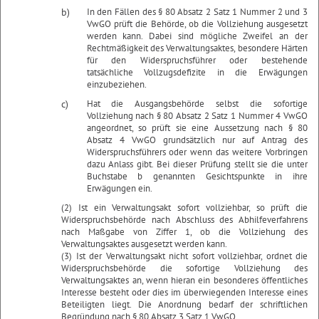
b)
In den Fällen des § 80 Absatz 2 Satz 1 Nummer 2 und 3
VwGO prüft die Behörde, ob die Vollziehung ausgesetzt
werden kann. Dabei sind mögliche Zweifel an der
Rechtmäßigkeit des Verwaltungsaktes, besondere Härten
für den Widerspruchsführer oder bestehende
tatsächliche Vollzugsdefizite in die Erwägungen
einzubeziehen.
c)
Hat die Ausgangsbehörde selbst die sofortige
Vollziehung nach § 80 Absatz 2 Satz 1 Nummer 4 VwGO
angeordnet, so prüft sie eine Aussetzung nach § 80
Absatz 4 VwGO grundsätzlich nur auf Antrag des
Widerspruchsführers oder wenn das weitere Vorbringen
dazu Anlass gibt. Bei dieser Prüfung stellt sie die unter
Buchstabe b genannten Gesichtspunkte in ihre
Erwägungen ein.
(2) Ist ein Verwaltungsakt sofort vollziehbar, so prüft die
Widerspruchsbehörde nach Abschluss des Abhilfeverfahrens
nach Maßgabe von Ziffer 1, ob die Vollziehung des
Verwaltungsaktes ausgesetzt werden kann.
(3) Ist der Verwaltungsakt nicht sofort vollziehbar, ordnet die
Widerspruchsbehörde die sofortige Vollziehung des
Verwaltungsaktes an, wenn hieran ein besonderes öffentliches
Interesse besteht oder dies im überwiegenden Interesse eines
Beteiligten liegt. Die Anordnung bedarf der schriftlichen
Begründung nach § 80 Absatz 3 Satz 1 VwGO.