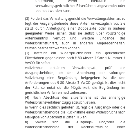
unterbleibt, wenn hierdurch ein
verwaltungsgerichtliches Eilverfahren abgewendet oder
beendet werden kann.
(2) Fordert das Verwaltungsgericht die Verwaltungsakten an, so
legt die Ausgangsbehörde diese Akten unverzüglich vor. Sie
stellt durch Anfertigung einer Doppelakte oder in anderer
geeigneter Weise sicher, dass sie selbst über vollständige
Aktenkenntnis verfügt und weitere Eingänge des
Widerspruchsführers, auch in anderen Angelegenheiten,
zeitnah bearbeitet werden können.
(3) Betreibt ein Widerspruchsführer ein gerichtliches
Eilverfahren gegen einen nach § 80 Absatz 2 Satz 1 Nummer 4
VwGO für sofort
vollziehbar erklärten Verwaltungsakt, prüft die
Ausgangsbehörde, ob der Anordnung der sofortigen
Vollziehung eine Begründung beigegeben ist, die den
Anforderungen des § 80 Absatz 3 VwGO genügt. Ist dies nicht
der Fall, so nutzt sie die Möglichkeit, die Begründung im
gerichtlichen Verfahren nachzubessern.
(4) Nach Abschluss des Eilverfahrens ist das anhängige
Widerspruchsverfahren zügig abzuschließen.
a) Wenn dies sachlich geboten ist, regt die Ausgangs- oder die
Widerspruchsbehörde die Rücknahme eines Widerspruchs nach
Maßgabe von Abschnitt B Ziffer III 3 an.
b) Soweit sich die Ausgangs- und/oder die
Widerspruchsbehörde der Rechtsauffassung eines