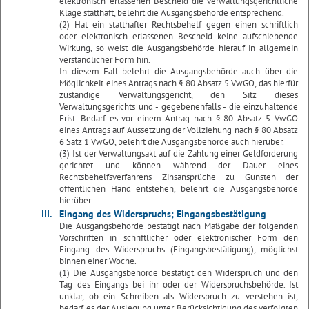
elektronisch erlassenen Bescheid die verwaltungsgerichtliche
Klage statthaft, belehrt die Ausgangsbehörde entsprechend.
(2) Hat ein statthafter Rechtsbehelf gegen einen schriftlich
oder elektronisch erlassenen Bescheid keine aufschiebende
Wirkung, so weist die Ausgangsbehörde hierauf in allgemein
verständlicher Form hin.
In diesem Fall belehrt die Ausgangsbehörde auch über die
Möglichkeit eines Antrags nach § 80 Absatz 5 VwGO, das hierfür
zuständige Verwaltungsgericht, den Sitz dieses
Verwaltungsgerichts und - gegebenenfalls - die einzuhaltende
Frist. Bedarf es vor einem Antrag nach § 80 Absatz 5 VwGO
eines Antrags auf Aussetzung der Vollziehung nach § 80 Absatz
6 Satz 1 VwGO, belehrt die Ausgangsbehörde auch hierüber.
(3) Ist der Verwaltungsakt auf die Zahlung einer Geldforderung
gerichtet und können während der Dauer eines
Rechtsbehelfsverfahrens Zinsansprüche zu Gunsten der
öffentlichen Hand entstehen, belehrt die Ausgangsbehörde
hierüber.
III.
Eingang des Widerspruchs; Eingangsbestätigung
Die Ausgangsbehörde bestätigt nach Maßgabe der folgenden
Vorschriften in schriftlicher oder elektronischer Form den
Eingang des Widerspruchs (Eingangsbestätigung), möglichst
binnen einer Woche.
(1) Die Ausgangsbehörde bestätigt den Widerspruch und den
Tag des Eingangs bei ihr oder der Widerspruchsbehörde. Ist
unklar, ob ein Schreiben als Widerspruch zu verstehen ist,
bedarf es der Auslegung unter Berücksichtigung des verfolgten