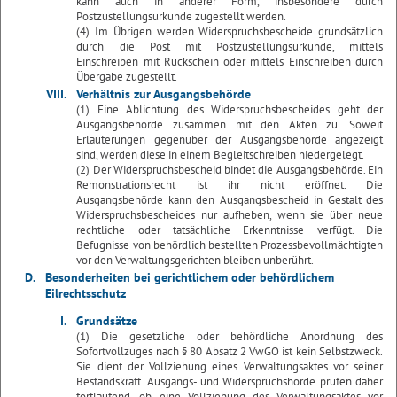
kann auch in anderer Form, insbesondere durch
Postzustellungsurkunde zugestellt werden.
(4) Im Übrigen werden Widerspruchsbescheide grundsätzlich
durch die Post mit Postzustellungsurkunde, mittels
Einschreiben mit Rückschein oder mittels Einschreiben durch
Übergabe zugestellt.
VIII.
Verhältnis zur Ausgangsbehörde
(1) Eine Ablichtung des Widerspruchsbescheides geht der
Ausgangsbehörde zusammen mit den Akten zu. Soweit
Erläuterungen gegenüber der Ausgangsbehörde angezeigt
sind, werden diese in einem Begleitschreiben niedergelegt.
(2) Der Widerspruchsbescheid bindet die Ausgangsbehörde. Ein
Remonstrationsrecht ist ihr nicht eröffnet. Die
Ausgangsbehörde kann den Ausgangsbescheid in Gestalt des
Widerspruchsbescheides nur aufheben, wenn sie über neue
rechtliche oder tatsächliche Erkenntnisse verfügt. Die
Befugnisse von behördlich bestellten Prozessbevollmächtigten
vor den Verwaltungsgerichten bleiben unberührt.
D.
Besonderheiten bei gerichtlichem oder behördlichem
Eilrechtsschutz
I.
Grundsätze
(1) Die gesetzliche oder behördliche Anordnung des
Sofortvollzuges nach § 80 Absatz 2 VwGO ist kein Selbstzweck.
Sie dient der Vollziehung eines Verwaltungsaktes vor seiner
Bestandskraft. Ausgangs- und Widerspruchshörde prüfen daher
fortlaufend, ob eine Vollziehung des Verwaltungsaktes vor