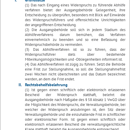
I.
Grundsätze
(1) Das nach Eingang eines Widerspruchs zu führende Abhilfe
verfahren bietet der Ausgangsbehörde Gelegenheit, ihre
Entscheidung zu überprüfen, besonders mit Blick auf Einwände
des Widerspruchsführers und offensichtliche Unrichtigkeiten
der angegriffenen Entscheidung.
(2) Die Ausgangsbehörde soll sich in jedem Stadium des
Abhilfeverfahrens darum bemühen, das Verfahren
einvernehmlich zu beenden und so eine Befassung der
Widerspruchsbehörde zu vermeiden.
(3) Das Abhilfeverfahren ist so zu führen, dass der
Widerspruchsführer stets über bestehende
Mitwirkungsmöglichkeiten und -Obliegenheiten informiert ist.
(4) Das Abhilfeverfahren ist zügig zu führen. Setzt die Behörde
eine Frist zur Stellungnahme, so soll die Stellungnahmefrist
zwei Wochen nicht überschreiten und das Datum bezeichnet
werden, an dem die Frist endet.
II.
Rechtsbehelfsbelehrung
(1) Ist gegen einen schriftlich oder elektronisch erlassenen
Bescheid der Widerspruch statthaft, belehrt die
Ausgangsbehörde nach Maßgabe des § 58 Absatz 1 VwGO über
die Möglichkeit des Widerspruchs, die Verwaltungsbehörde, bei
welcher der Widerspruch anzubringen ist, den Sitz dieser
Verwaltungsbehörde und die einzuhaltende Frist in schriftlicher
oder elektronischer Form. Ist gegen einen schriftlich oder
elektronisch erlassenen Bescheid die verwaltungsgerichtliche
Klage statthaft, belehrt die Ausgangsbehörde entsprechend.