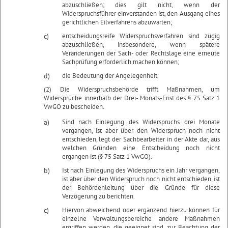
abzuschließen; dies gilt nicht, wenn der
Widerspruchsführer einverstanden ist, den Ausgang eines
gerichtlichen Eilverfahrens abzuwarten;
c)
entscheidungsreife Widerspruchsverfahren sind zügig
abzuschließen, insbesondere, wenn spätere
Veränderungen der Sach- oder Rechtslage eine erneute
Sachprüfung erforderlich machen können;
d)
die Bedeutung der Angelegenheit.
(2) Die Widerspruchsbehörde trifft Maßnahmen, um
Widersprüche innerhalb der Drei- Monats-Frist des § 75 Satz 1
VwGO zu bescheiden.
a)
Sind nach Einlegung des Widerspruchs drei Monate
vergangen, ist aber über den Widerspruch noch nicht
entschieden, legt der Sachbearbeiter in der Akte dar, aus
welchen Gründen eine Entscheidung noch nicht
ergangen ist (§ 75 Satz 1 VwGO).
b)
Ist nach Einlegung des Widerspruchs ein Jahr vergangen,
ist aber über den Widerspruch noch nicht entschieden, ist
der Behördenleitung über die Gründe für diese
Verzögerung zu berichten.
c)
Hiervon abweichend oder ergänzend hierzu können für
einzelne Verwaltungsbereiche andere Maßnahmen
ergriffen werden, die geeignet sind, zur Beachtung der