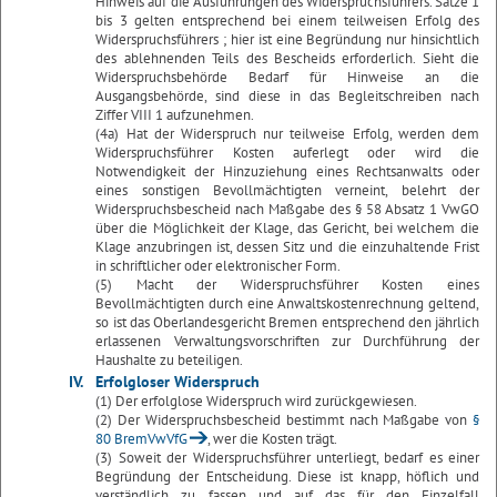
Hinweis auf die Ausführungen des Widerspruchsführers. Sätze 1
bis 3 gelten entsprechend bei einem teilweisen Erfolg des
Widerspruchsführers ; hier ist eine Begründung nur hinsichtlich
des ablehnenden Teils des Bescheids erforderlich. Sieht die
Widerspruchsbehörde Bedarf für Hinweise an die
Ausgangsbehörde, sind diese in das Begleitschreiben nach
Ziffer VIII 1 aufzunehmen.
(4a) Hat der Widerspruch nur teilweise Erfolg, werden dem
Widerspruchsführer Kosten auferlegt oder wird die
Notwendigkeit der Hinzuziehung eines Rechtsanwalts oder
eines sonstigen Bevollmächtigten verneint, belehrt der
Widerspruchsbescheid nach Maßgabe des § 58 Absatz 1 VwGO
über die Möglichkeit der Klage, das Gericht, bei welchem die
Klage anzubringen ist, dessen Sitz und die einzuhaltende Frist
in schriftlicher oder elektronischer Form.
(5) Macht der Widerspruchsführer Kosten eines
Bevollmächtigten durch eine Anwaltskostenrechnung geltend,
so ist das Oberlandesgericht Bremen entsprechend den jährlich
erlassenen Verwaltungsvorschriften zur Durchführung der
Haushalte zu beteiligen.
IV.
Erfolgloser Widerspruch
(1) Der erfolglose Widerspruch wird zurückgewiesen.
(2) Der Widerspruchsbescheid bestimmt nach Maßgabe von
§
80 BremVwVfG
, wer die Kosten trägt.
(3) Soweit der Widerspruchsführer unterliegt, bedarf es einer
Begründung der Entscheidung. Diese ist knapp, höflich und
verständlich zu fassen und auf das für den Einzelfall