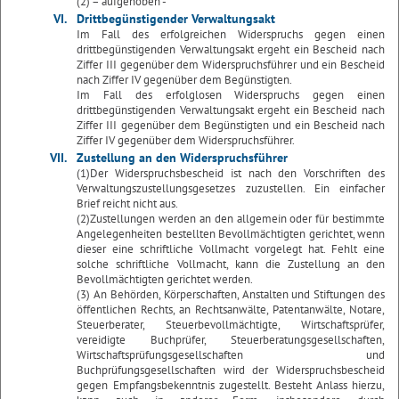
(2) – aufgehoben -
VI.
Drittbegünstigender Verwaltungsakt
Im Fall des erfolgreichen Widerspruchs gegen einen
drittbegünstigenden Verwaltungsakt ergeht ein Bescheid nach
Ziffer III gegenüber dem Widerspruchsführer und ein Bescheid
nach Ziffer IV gegenüber dem Begünstigten.
Im Fall des erfolglosen Widerspruchs gegen einen
drittbegünstigenden Verwaltungsakt ergeht ein Bescheid nach
Ziffer III gegenüber dem Begünstigten und ein Bescheid nach
Ziffer IV gegenüber dem Widerspruchsführer.
VII.
Zustellung an den Widerspruchsführer
(1)Der Widerspruchsbescheid ist nach den Vorschriften des
Verwaltungszustellungsgesetzes zuzustellen. Ein einfacher
Brief reicht nicht aus.
(2)Zustellungen werden an den allgemein oder für bestimmte
Angelegenheiten bestellten Bevollmächtigten gerichtet, wenn
dieser eine schriftliche Vollmacht vorgelegt hat. Fehlt eine
solche schriftliche Vollmacht, kann die Zustellung an den
Bevollmächtigten gerichtet werden.
(3) An Behörden, Körperschaften, Anstalten und Stiftungen des
öffentlichen Rechts, an Rechtsanwälte, Patentanwälte, Notare,
Steuerberater, Steuerbevollmächtigte, Wirtschaftsprüfer,
vereidigte Buchprüfer, Steuerberatungsgesellschaften,
Wirtschaftsprüfungsgesellschaften und
Buchprüfungsgesellschaften wird der Widerspruchsbescheid
gegen Empfangsbekenntnis zugestellt. Besteht Anlass hierzu,