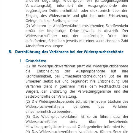
anderen begünstigt, Widerspruch ein (drittbegünstigender
Verwaltungsakt), informiert die Ausgangsbehörde den
begünstigten Dritten schriftlich oder elektronisch über den
Eingang des Widerspruchs und gibt ihm unter Fristsetzung
Gelegenheit zur Stellungnahme.
(2) Weiteren im Abhilfeverfahren entstehenden Schriftverkehr
erhält der begünstigte Dritte jeweils in Abschrift. Der
Widerspruchsführer und der begünstigte Dritte sind
aufzufordern, Schreiben jeweils mit einer ausreichenden Zahl
Abschriften vorzulegen.
B.
Durchführung des Verfahrens bei der Widerspruchsbehörde
I.
Grundsätze
(1) Im Widerspruchsverfahren prüft die Widerspruchsbehörde
die Entscheidung der Ausgangsbehörde auf ihre
Rechtmäßigkeit, bei Ermessensentscheidungen übt sie ihr
Ermessen selbst aus und begründet ihre Entscheidung. Das
Verfahren dient in gleichem Maße dem Rechtsschutz des
Bürgers, der Entlastung der Verwaltungsgerichte und der
Selbstkontrolle der Verwaltung.
(2) Die Widerspruchsbehörde soll sich in jedem Stadium des
Widerspruchsverfahrens bemühen, das Verfahren
einvernehmlich zu beenden.
(3) Das Widerspruchsverfahren ist so zu führen, dass der
Widerspruchsführer stets über bestehende
Mitwirkungsmöglichkeiten und -Obliegenheiten informiert ist.
(4) Das Widerspruchsverfahren ist zügig zu führen. Setzt die