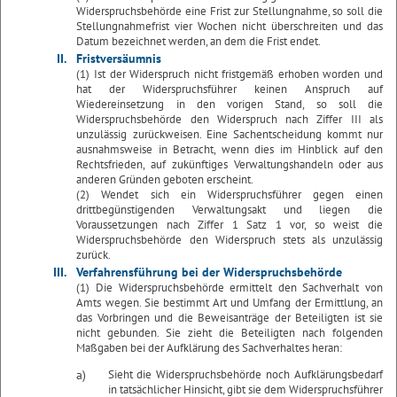
Widerspruchsbehörde eine Frist zur Stellungnahme, so soll die
Stellungnahmefrist vier Wochen nicht überschreiten und das
Datum bezeichnet werden, an dem die Frist endet.
II.
Fristversäumnis
(1) Ist der Widerspruch nicht fristgemäß erhoben worden und
hat der Widerspruchsführer keinen Anspruch auf
Wiedereinsetzung in den vorigen Stand, so soll die
Widerspruchsbehörde den Widerspruch nach Ziffer III als
unzulässig zurückweisen. Eine Sachentscheidung kommt nur
ausnahmsweise in Betracht, wenn dies im Hinblick auf den
Rechtsfrieden, auf zukünftiges Verwaltungshandeln oder aus
anderen Gründen geboten erscheint.
(2) Wendet sich ein Widerspruchsführer gegen einen
drittbegünstigenden Verwaltungsakt und liegen die
Voraussetzungen nach Ziffer 1 Satz 1 vor, so weist die
Widerspruchsbehörde den Widerspruch stets als unzulässig
zurück.
III.
Verfahrensführung bei der Widerspruchsbehörde
(1) Die Widerspruchsbehörde ermittelt den Sachverhalt von
Amts wegen. Sie bestimmt Art und Umfang der Ermittlung, an
das Vorbringen und die Beweisanträge der Beteiligten ist sie
nicht gebunden. Sie zieht die Beteiligten nach folgenden
Maßgaben bei der Aufklärung des Sachverhaltes heran:
a)
Sieht die Widerspruchsbehörde noch Aufklärungsbedarf
in tatsächlicher Hinsicht, gibt sie dem Widerspruchsführer