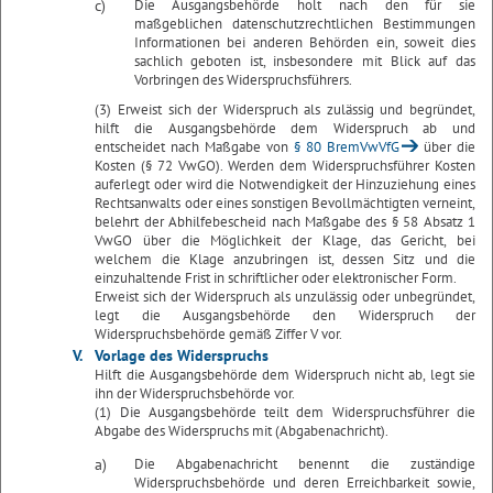
c)
Die Ausgangsbehörde holt nach den für sie
maßgeblichen datenschutzrechtlichen Bestimmungen
Informationen bei anderen Behörden ein, soweit dies
sachlich geboten ist, insbesondere mit Blick auf das
Vorbringen des Widerspruchsführers.
(3) Erweist sich der Widerspruch als zulässig und begründet,
hilft die Ausgangsbehörde dem Widerspruch ab und
entscheidet nach Maßgabe von
§ 80 BremVwVfG
über die
Kosten (§ 72 VwGO). Werden dem Widerspruchsführer Kosten
auferlegt oder wird die Notwendigkeit der Hinzuziehung eines
Rechtsanwalts oder eines sonstigen Bevollmächtigten verneint,
belehrt der Abhilfebescheid nach Maßgabe des § 58 Absatz 1
VwGO über die Möglichkeit der Klage, das Gericht, bei
welchem die Klage anzubringen ist, dessen Sitz und die
einzuhaltende Frist in schriftlicher oder elektronischer Form.
Erweist sich der Widerspruch als unzulässig oder unbegründet,
legt die Ausgangsbehörde den Widerspruch der
Widerspruchsbehörde gemäß Ziffer V vor.
V.
Vorlage des Widerspruchs
Hilft die Ausgangsbehörde dem Widerspruch nicht ab, legt sie
ihn der Widerspruchsbehörde vor.
(1) Die Ausgangsbehörde teilt dem Widerspruchsführer die
Abgabe des Widerspruchs mit (Abgabenachricht).
a)
Die Abgabenachricht benennt die zuständige
Widerspruchsbehörde und deren Erreichbarkeit sowie,