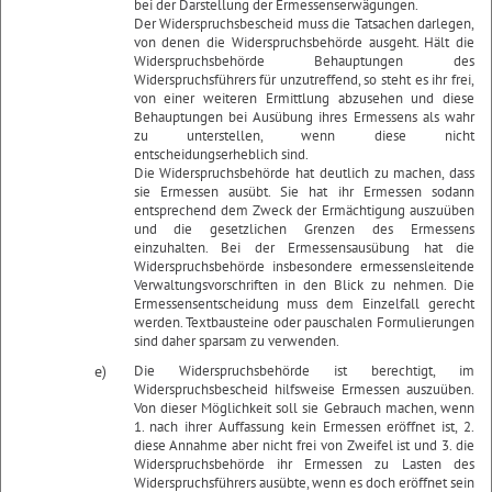
bei der Darstellung der Ermessenserwägungen.
Der Widerspruchsbescheid muss die Tatsachen darlegen,
von denen die Widerspruchsbehörde ausgeht. Hält die
Widerspruchsbehörde Behauptungen des
Widerspruchsführers für unzutreffend, so steht es ihr frei,
von einer weiteren Ermittlung abzusehen und diese
Behauptungen bei Ausübung ihres Ermessens als wahr
zu unterstellen, wenn diese nicht
entscheidungserheblich sind.
Die Widerspruchsbehörde hat deutlich zu machen, dass
sie Ermessen ausübt. Sie hat ihr Ermessen sodann
entsprechend dem Zweck der Ermächtigung auszuüben
und die gesetzlichen Grenzen des Ermessens
einzuhalten. Bei der Ermessensausübung hat die
Widerspruchsbehörde insbesondere ermessensleitende
Verwaltungsvorschriften in den Blick zu nehmen. Die
Ermessensentscheidung muss dem Einzelfall gerecht
werden. Textbausteine oder pauschalen Formulierungen
sind daher sparsam zu verwenden.
e)
Die Widerspruchsbehörde ist berechtigt, im
Widerspruchsbescheid hilfsweise Ermessen auszuüben.
Von dieser Möglichkeit soll sie Gebrauch machen, wenn
1. nach ihrer Auffassung kein Ermessen eröffnet ist, 2.
diese Annahme aber nicht frei von Zweifel ist und 3. die
Widerspruchsbehörde ihr Ermessen zu Lasten des
Widerspruchsführers ausübte, wenn es doch eröffnet sein