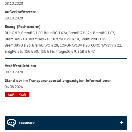
08.10.2020
Außerkrafttreten:
28.10.2020
Bezug (Rechtsnorm)
BUrlG § 9, BremBG § 60, BremBG § 62a, BremBG § 62b, BremBG § 67,
BremBesG § 4, BremBesG § 9, BremUrlVO § 10, BremUrlVO § 19,
BremUrlVO § 26, BremUrlVO § 28, CORONAV19V § 20, CORONAV19V § 22,
EntgFG § 5, IfSG § 30, IfSG § 56, PflegeZG § 9, SGB 5 § 47
Veröffentlicht am
08.10.2020
Stand der im Transparenzportal angezeigten Informationen
06.08.2026
Außer Kraft
Feedback