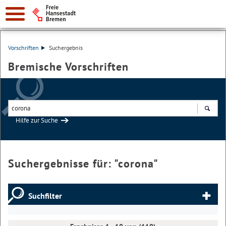
Vorschriften
Suchergebnis
Bremische Vorschriften
Hilfe zur Suche
Suchen
Suchergebnisse für: "
corona
"
Suchfilter