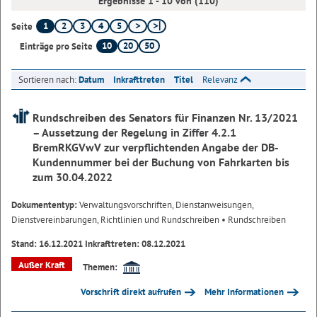
Ergebnisse 1 - 10 von (110)
1
2
3
4
5
Seite
10
20
50
Einträge pro Seite
Sortieren nach:
Datum
Inkrafttreten
Titel
Relevanz
Rundschreiben des Senators für Finanzen Nr. 13/2021
– Aussetzung der Regelung in Ziffer 4.2.1
BremRKGVwV zur verpflichtenden Angabe der DB-
Kundennummer bei der Buchung von Fahrkarten bis
zum 30.04.2022
Dokumententyp:
Verwaltungsvorschriften, Dienstanweisungen,
Dienstvereinbarungen, Richtlinien und Rundschreiben
• Rundschreiben
Stand: 16.12.2021 Inkrafttreten: 08.12.2021
Außer Kraft
Themen:
Vorschrift direkt aufrufen
Mehr Informationen