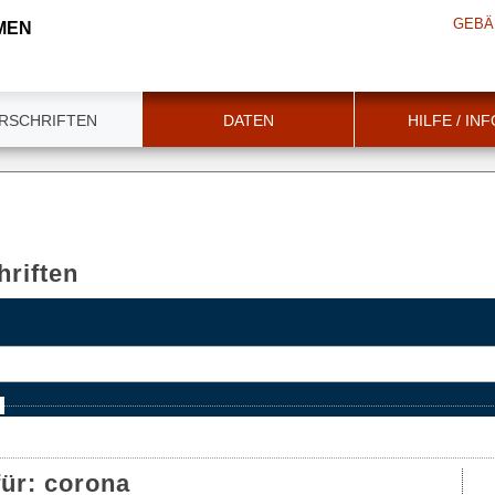
GEBÄ
MEN
RSCHRIFTEN
DATEN
HILFE / IN
riften
e
für:
corona