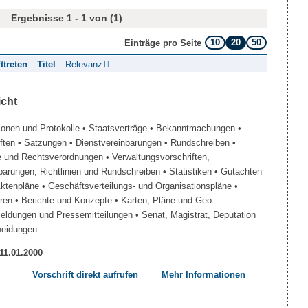
Ergebnisse 1 - 1 von (1)
10
20
50
Einträge pro Seite
fttreten
Titel
Relevanz
icht
ionen und Protokolle
• Staatsverträge
• Bekanntmachungen
•
iften
• Satzungen
• Dienstvereinbarungen
• Rundschreiben
•
e und Rechtsverordnungen
• Verwaltungsvorschriften,
barungen, Richtlinien und Rundschreiben
• Statistiken
• Gutachten
Aktenpläne
• Geschäftsverteilungs- und Organisationspläne
•
üren
• Berichte und Konzepte
• Karten, Pläne und Geo-
Meldungen und Pressemitteilungen
• Senat, Magistrat, Deputation
heidungen
 11.01.2000
Vorschrift direkt aufrufen
Mehr Informationen