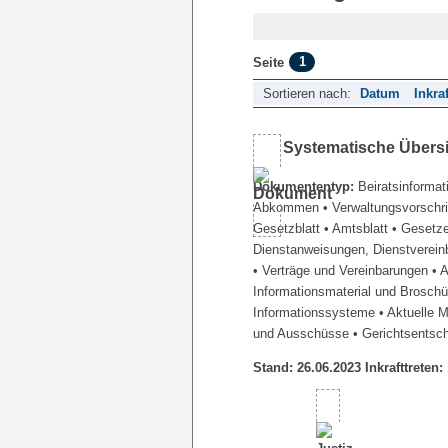
1
Seite
Sortieren nach:
Datum
Inkra
Systematische Übers
Dokumententyp:
Beiratsinformat
Abkommen
• Verwaltungsvorschr
Gesetzblatt
• Amtsblatt
• Gesetz
Dienstanweisungen, Dienstverein
• Verträge und Vereinbarungen
• 
Informationsmaterial und Brosch
Informationssysteme
• Aktuelle 
und Ausschüsse
• Gerichtsentsc
Stand: 26.06.2023 Inkrafttreten: