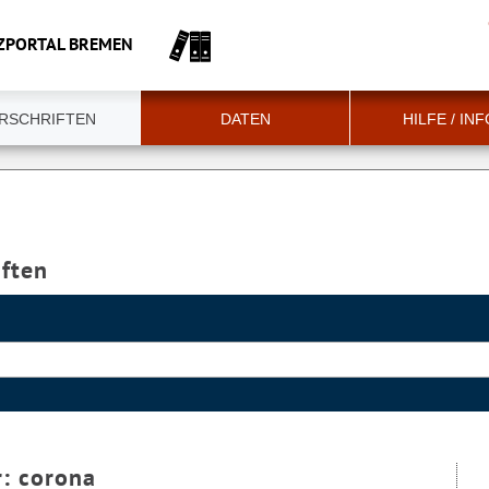
ZPORTAL BREMEN
RSCHRIFTEN
DATEN
HILFE / IN
iften
r:
corona