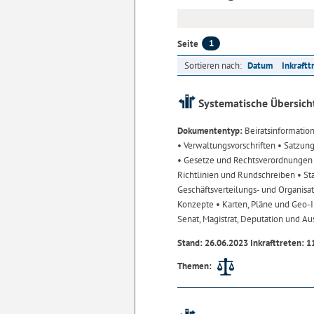
1
Seite
Sortieren nach:
Datum
Inkraftt
Systematische Übersich
Dokumententyp:
Beiratsinformatio
• Verwaltungsvorschriften
• Satzun
• Gesetze und Rechtsverordnunge
Richtlinien und Rundschreiben
• St
Geschäftsverteilungs- und Organisa
Konzepte
• Karten, Pläne und Geo
Senat, Magistrat, Deputation und A
Stand: 26.06.2023 Inkrafttreten: 1
Themen: