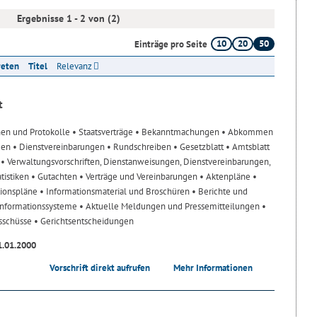
Ergebnisse 1 - 2 von (2)
10
20
50
Einträge pro Seite
reten
Titel
Relevanz
t
nen und Protokolle
• Staatsverträge
• Bekanntmachungen
• Abkommen
gen
• Dienstvereinbarungen
• Rundschreiben
• Gesetzblatt
• Amtsblatt
n
• Verwaltungsvorschriften, Dienstanweisungen, Dienstvereinbarungen,
atistiken
• Gutachten
• Verträge und Vereinbarungen
• Aktenpläne
•
tionspläne
• Informationsmaterial und Broschüren
• Berichte und
-Informationssysteme
• Aktuelle Meldungen und Pressemitteilungen
•
usschüsse
• Gerichtsentscheidungen
1.01.2000
Vorschrift direkt aufrufen
Mehr Informationen