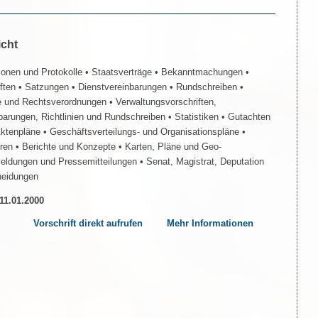
icht
ionen und Protokolle
• Staatsverträge
• Bekanntmachungen
•
iften
• Satzungen
• Dienstvereinbarungen
• Rundschreiben
•
e und Rechtsverordnungen
• Verwaltungsvorschriften,
barungen, Richtlinien und Rundschreiben
• Statistiken
• Gutachten
Aktenpläne
• Geschäftsverteilungs- und Organisationspläne
•
üren
• Berichte und Konzepte
• Karten, Pläne und Geo-
Meldungen und Pressemitteilungen
• Senat, Magistrat, Deputation
heidungen
 11.01.2000
Vorschrift direkt aufrufen
Mehr Informationen