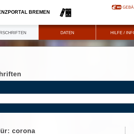
GEBÄ
ENZPORTAL BREMEN
RSCHRIFTEN
DATEN
HILFE / IN
riften
für:
corona