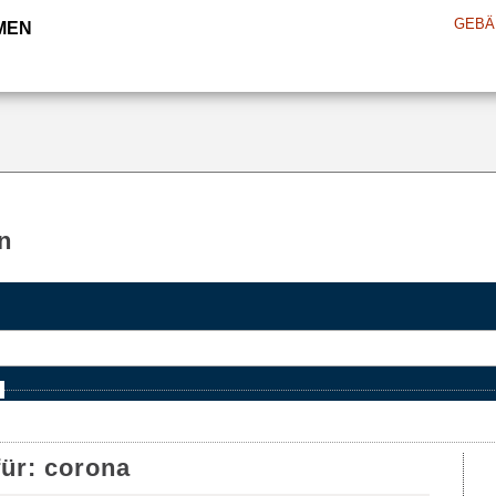
GEBÄ
MEN
n
e
für:
corona