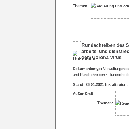
Themen:
Rundschreiben des Se
arbeits- und dienstr
dem Corona-Virus
Dokumententyp:
Verwaltungsvors
und Rundschreiben
• Rundschrei
Stand: 26.01.2021 Inkrafttreten:
Außer Kraft
Themen: