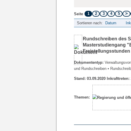
1
2
3
4
5
Seite
Sortieren nach:
Datum
Ink
Rundschreiben des Sen
Masterstudiengang 
Freistellungsstunde
Dokumententyp:
Verwaltungsvors
und Rundschreiben
• Rundschrei
Stand: 03.09.2020 Inkrafttreten:
Themen: