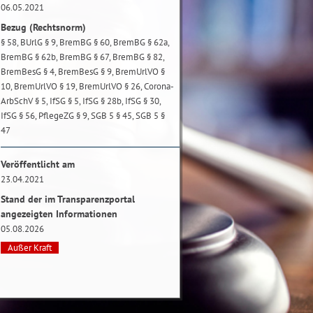
06.05.2021
Bezug (Rechtsnorm)
§ 58, BUrlG § 9, BremBG § 60, BremBG § 62a,
BremBG § 62b, BremBG § 67, BremBG § 82,
BremBesG § 4, BremBesG § 9, BremUrlVO §
10, BremUrlVO § 19, BremUrlVO § 26, Corona-
ArbSchV § 5, IfSG § 5, IfSG § 28b, IfSG § 30,
IfSG § 56, PflegeZG § 9, SGB 5 § 45, SGB 5 §
47
Veröffentlicht am
23.04.2021
Stand der im Transparenzportal
angezeigten Informationen
05.08.2026
Außer Kraft