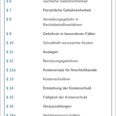
§ 6
Sachliche Gebührenfreiheit
§ 7
Persönliche Gebührenfreiheit
§ 8
Verwaltungsgebühr in
Rechtsbehelfsverfahren
§ 9
Gebühren in besonderen Fällen
§ 10
Schuldhaft verursachte Kosten
§ 11
Auslagen
§ 12
Benutzungsgebühren
§ 12a
Kostenersatz für Anschlußkanäle
§ 13
Kostenschuldner
§ 14
Entstehung der Kostenschuld
§ 15
Fälligkeit der Kostenschuld
§ 16
Vorauszahlungen
§ 16a
Verfahrensvorschriften