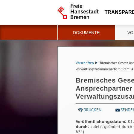
TRANSPAR
DOKUMENTE
VO
Vorschriften
Bremisches Gesetz übe
Verwaltungszusammenarbeit (BremEA
Bremisches Geset
Ansprechpartner 
Verwaltungszus
DRUCKEN
SENDE
01
Veröffentlichungsdatum:
zuletzt geändert durch 
durch:
674)