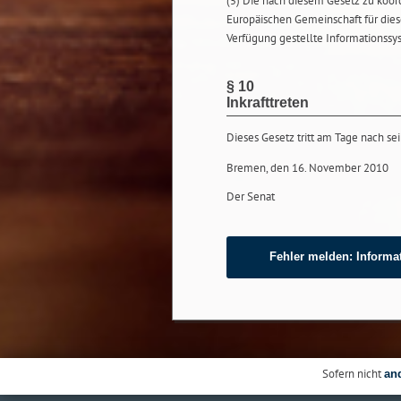
(5) Die nach diesem Gesetz zu koor
Europäischen Gemeinschaft für dies
Verfügung gestellte Informationssy
§ 10
Inkrafttreten
Dieses Gesetz tritt am Tage nach sei
Bremen, den 16. November 2010
Der Senat
Fehler melden: Informat
Sofern nicht
an