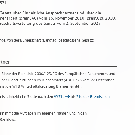
 571
1
Gesetz über Einheitliche Ansprechpartner und über die
enarbeit (BremEAG) vom 16. November 2010 (Brem.GBl. 2010,
h Geschäftsverteilung des Senats vom 2. September 2025
de, von der Bürgerschaft (Landtag) beschlossene Gesetz:
rtner
im Sinne der Richtlinie 2006/123/EG des Europäischen Parlamentes und
ber Dienstleistungen im Binnenmarkt (ABl. L 376 vom 27. Dezember
en ist die WFB Wirtschaftsförderung Bremen GmbH.
r ist einheitliche Stelle nach den
§§ 71a
bis
71e des Bremischen
ner nimmt die Aufgaben im eigenen Namen und in den
Rechts wahr.