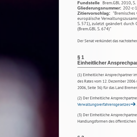
Brem.GBl. 2010, S.
Fundstelle
202-c-
Gliederungsnummer:
"Bremisches 
Zitiervorschlag:
europäische Verwaltungszusamm
S. 571), zuletzt geändert durc
(Brem.GBl. S. 674)"
Der Senat verkündet das nachstehen
§ 1
Einheitlicher Ansprechpa
(1) Einheitlicher Ansprechpartner 
des Rates vom 12. Dezember 2006 ü
2006, Seite 36) für das Land Brem
(2) Der Einheitliche Ansprechpartne
Verwaltungsverfahrensgesetzes
.
(3) Der Einheitliche Ansprechpart
Handlungsformen des öffentlichen 