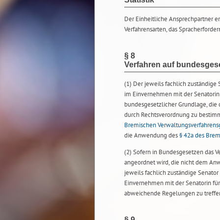
Der Einheitliche Ansprechpartner erf
Verfahrensarten, das Spracherforder
§ 8
Verfahren auf bundesgese
(1) Der jeweils fachlich zuständige 
im Einvernehmen mit der Senatorin 
bundesgesetzlicher Grundlage, die
durch Rechtsverordnung zu bestimm
Bremischen Verwaltungsverfahrens
die Anwendung des
§ 42a des Brem
(2) Sofern in Bundesgesetzen das Ve
angeordnet wird, die nicht dem Anw
jeweils fachlich zuständige Senator
Einvernehmen mit der Senatorin für
abweichende Regelungen zu treffe
§ 9