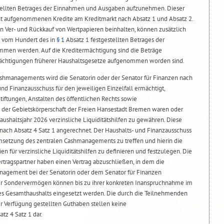
tellten Betrages der Einnahmen und Ausgaben aufzunehmen. Dieser
cht aufgenommenen Kredite am Kreditmarkt nach Absatz 1 und Absatz 2.
en Ver- und Rückkauf von Wertpapieren beinhalten, können zusätzlich
2 vom Hundert des in
§ 1
Absatz 1 festgestellten Betrages der
en werden. Auf die Kreditermächtigung sind die Beträge
mächtigungen früherer Haushaltsgesetze aufgenommen worden sind.
ashmanagements wird die Senatorin oder der Senator für Finanzen nach
d Finanzausschuss für den jeweiligen Einzelfall ermächtigt,
iftungen, Anstalten des öffentlichen Rechts sowie
le der Gebietskörperschaft der Freien Hansestadt Bremen waren oder
haltsjahr 2026 verzinsliche Liquiditätshilfen zu gewähren. Diese
nach Absatz 4 Satz 1 angerechnet. Der Haushalts- und Finanzausschuss
msetzung des zentralen Cashmanagements zu treffen und hierin die
n für verzinsliche Liquiditätshilfen zu definieren und festzulegen. Die
tragspartner haben einen Vertrag abzuschließen, in dem die
agement bei der Senatorin oder dem Senator für Finanzen
 der Sondervermögen können bis zu ihrer konkreten Inanspruchnahme im
es Gesamthaushalts eingesetzt werden. Die durch die Teilnehmenden
 Verfügung gestellten Guthaben stellen keine
tz 4 Satz 1 dar.