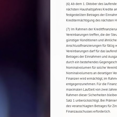
(6) Ab dem 1. Oktober des laufende
nächsten Haushaltsjahres Kredite a
festgestellten Betrages der Einna
Kreditermächtigung des nächsten H
(7) Im Rahmen der Kreditfinanzieru
Vereinbarungen treffen, die der Ste
günstiger Konditionen und ähnlich
Anschlussfinanzierungen für fällig
Vereinbarungen darf für das laufen
Betrages der Einnahmen und Ausgab
durch ein bestehendes Gegengeschäf
Nominalvolumen für solche Vereinb
Nominalvolumens an derartigen Vere
Finanzen wird ermächtigt, im Rahme
entgegenzunehmen. Für die Finanzie
maximalen Laufzeit von zwei Jahr
Rahmen dieser Sicherheiten bleibe
Satz 1 unberücksichtigt. Bei Präm
des veranschlagten Betrages für Zi
Finanzausschusses erforderlich.