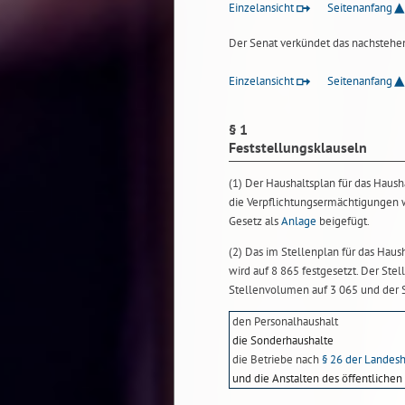
Einzelansicht
Seitenanfang
Der Senat verkündet das nachstehen
Einzelansicht
Seitenanfang
§ 1
Feststellungsklauseln
(1) Der Haushaltsplan für das Haus
die Verpflichtungsermächtigungen 
Gesetz als
Anlage
beigefügt.
(2) Das im Stellenplan für das Hau
wird auf 8 865 festgesetzt. Der Ste
Stellenvolumen auf 3 065 und der S
den Personalhaushalt
die Sonderhaushalte
die Betriebe nach
§ 26 der Landes
und die Anstalten des öffentlichen