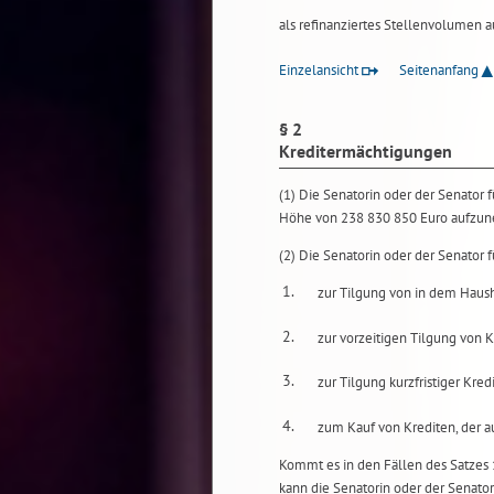
als refinanziertes Stellenvolumen 
Einzelansicht
Seitenanfang
§ 2
Kreditermächtigungen
(1) Die Senatorin oder der Senator 
Höhe von 238 830 850 Euro aufzu
(2) Die Senatorin oder der Senator
1.
zur Tilgung von in dem Haush
2.
zur vorzeitigen Tilgung von K
3.
zur Tilgung kurzfristiger Kred
4.
zum Kauf von Krediten, der au
Kommt es in den Fällen des Satzes
kann die Senatorin oder der Senat