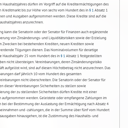
n Haushaltsjahres dürfen im Vorgriff auf die Kreditermächtigungen des
m Kreditmarkt bis zur Höhe von sechs vom Hundert des in
§ 1
Absatz 1
hmen und Ausgaben aufgenommen werden. Diese Kredite sind auf die
aushaltsjahres anzurechnen.
ng kann die Senatorin oder der Senator für Finanzen auch ergänzende
uerung von Zinsänderungs- und Liquiditätsrisiken sowie der Erzielung
en Zwecken bei bestehenden Krediten, neuen Krediten sowie
 werdende Tilgungen dienen. Das Nominalvolumen für derartige
de Haushaltsjahr 25 vom Hundert des in
§ 1
Absatz 1 festgestellten
en nicht übersteigen. Vereinbarungen, deren Zinsänderungsrisiko
t aufgelöst wird, sind auf diesen Höchstbetrag nicht anzurechnen. Das
arungen darf jährlich 10 vom Hundert des gesamten
inbarungen nicht überschreiten. Die Senatorin oder der Senator für
n dieser Vereinbarungen Sicherheiten zu stellen sowie
rung der zu stellenden Sicherheiten dürfen Kredite mit einer
en aufgenommen werden. Geleistete oder empfangene Zahlungen im
n bei der Bestimmung der Auslastung der Ermächtigung nach Absatz 4
ieneinnahmen und -zahlungen, die in der Summe über fünf vom Hundert
nsausgaben hinausgehen, ist die Zustimmung des Haushalts- und