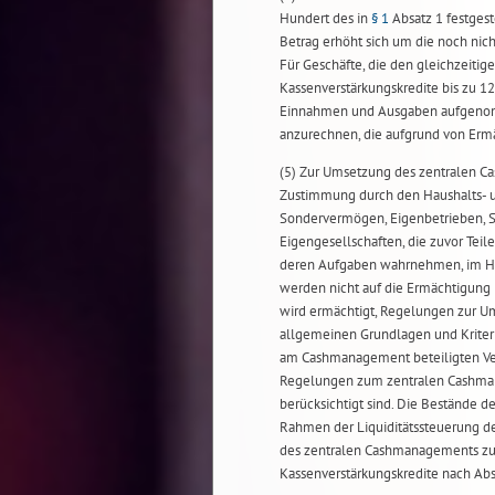
Hundert des in
§ 1
Absatz 1 festges
Betrag erhöht sich um die noch ni
Für Geschäfte, die den gleichzeitig
Kassenverstärkungskredite bis zu 1
Einnahmen und Ausgaben aufgenomm
anzurechnen, die aufgrund von Er
(5) Zur Umsetzung des zentralen C
Zustimmung durch den Haushalts- un
Sondervermögen, Eigenbetrieben, St
Eigengesellschaften, die zuvor Tei
deren Aufgaben wahrnehmen, im Haus
werden nicht auf die Ermächtigung 
wird ermächtigt, Regelungen zur U
allgemeinen Grundlagen und Kriterie
am Cashmanagement beteiligten Ver
Regelungen zum zentralen Cashman
berücksichtigt sind. Die Bestände
Rahmen der Liquiditätssteuerung d
des zentralen Cashmanagements zur
Kassenverstärkungskredite nach Absa