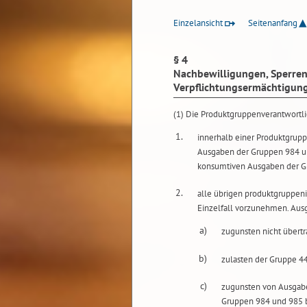
Einzelansicht
Seitenanfang
§ 4
Nachbewilligungen, Sperren
Verpflichtungsermächtigun
(1) Die Produktgruppenverantwortl
1.
innerhalb einer Produktgrup
Ausgaben der Gruppen 984 u
konsumtiven Ausgaben der G
2.
alle übrigen produktgruppen
Einzelfall vorzunehmen. Au
a)
zugunsten nicht übert
b)
zulasten der Gruppe 4
c)
zugunsten von Ausgabe
Gruppen 984 und 985 b