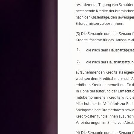
resultierende Tilgung von Schulden
bestehende Kredite der bremischen
nach der Kassenlage, den jeweilige
Erfordernissen zu bestimmen.
(3) Die Senatorin oder der Senator
Kreditaufnahme für das Haushaltsja
1.
die nach dem Haushaltsgese
2.
die nach der Haushaltssatz
aufzunehmenden Kredite als eigen
wachsen dem Kreditrahmen nach Abs
erhöhten Kreditrahmenteil nur für
In Höhe der aufgrund der Ermächti
mitübernommenen Kredite wird di
Mitschuldner. Im Verhältnis zur Fr
Stadtgemeinde Bremerhaven sowie i
Kreditkosten für die ihnen zuzurec
Vereinbarungen im Sinne von Absatz
(4) Die Senatorin oder der Senator 