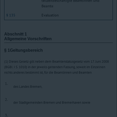
teilzeitbeschäftigte Beamtinnen und
Beamte
§ 135
Evaluation
Abschnitt 1
Allgemeine Vorschriften
§ 1
Geltungsbereich
(1) Dieses Gesetz gilt neben dem Beamtenstatusgesetz vom 17. Juni 2008
(BGBl. I S. 1010) in der jeweils geltenden Fassung, soweit im Einzelnen
nichts anderes bestimmt ist, für die Beamtinnen und Beamten
1.
des Landes Bremen,
2.
der Stadtgemeinden Bremen und Bremerhaven sowie
3.