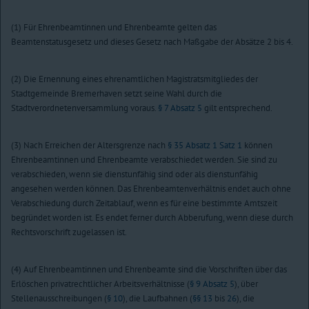
(1) Für Ehrenbeamtinnen und Ehrenbeamte gelten das
Beamtenstatusgesetz und dieses Gesetz nach Maßgabe der Absätze 2 bis 4.
(2) Die Ernennung eines ehrenamtlichen Magistratsmitgliedes der
Stadtgemeinde Bremerhaven setzt seine Wahl durch die
Stadtverordnetenversammlung voraus.
§ 7 Absatz 5
gilt entsprechend.
(3) Nach Erreichen der Altersgrenze nach
§ 35 Absatz 1 Satz 1
können
Ehrenbeamtinnen und Ehrenbeamte verabschiedet werden. Sie sind zu
verabschieden, wenn sie dienstunfähig sind oder als dienstunfähig
angesehen werden können. Das Ehrenbeamtenverhältnis endet auch ohne
Verabschiedung durch Zeitablauf, wenn es für eine bestimmte Amtszeit
begründet worden ist. Es endet ferner durch Abberufung, wenn diese durch
Rechtsvorschrift zugelassen ist.
(4) Auf Ehrenbeamtinnen und Ehrenbeamte sind die Vorschriften über das
Erlöschen privatrechtlicher Arbeitsverhältnisse (
§ 9 Absatz 5
), über
Stellenausschreibungen (
§ 10
), die Laufbahnen (
§§ 13
bis
26
), die