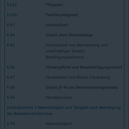
§ 62a
Pflegezeit
§ 62b
Familienpflegezeit
§ 63
Altersteilzeit
§ 64
Urlaub ohne Dienstbezüge
§ 65
Höchstdauer von Beurlaubung und
unterhälftiger Teilzeit;
Bewilligungszeitraum
§ 66
Hinweispflicht und Benachteiligungsverbot
§ 67
Fernbleiben vom Dienst, Erkrankung
§ 68
Urlaub (§ 44 des Beamtenstatusgesetzes)
§ 69
Mandatsurlaub
Unterabschnitt 3 Nebentätigkeit und Tätigkeit nach Beendigung
des Beamtenverhältnisses
§ 70
Nebentätigkeit