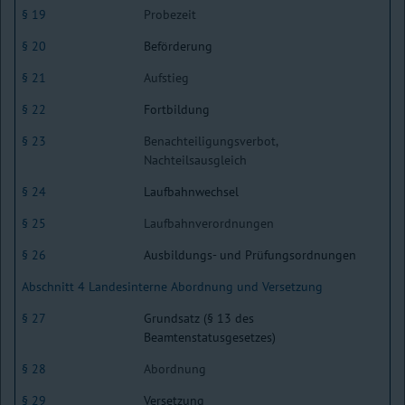
§ 19
Probezeit
§ 20
Beförderung
§ 21
Aufstieg
§ 22
Fortbildung
§ 23
Benachteiligungsverbot,
Nachteilsausgleich
§ 24
Laufbahnwechsel
§ 25
Laufbahnverordnungen
§ 26
Ausbildungs- und Prüfungsordnungen
Abschnitt 4 Landesinterne Abordnung und Versetzung
§ 27
Grundsatz (§ 13 des
Beamtenstatusgesetzes)
§ 28
Abordnung
§ 29
Versetzung