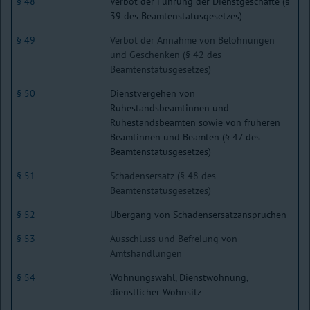
§ 48
Verbot der Führung der Dienstgeschäfte (§
39 des Beamtenstatusgesetzes)
§ 49
Verbot der Annahme von Belohnungen
und Geschenken (§ 42 des
Beamtenstatusgesetzes)
§ 50
Dienstvergehen von
Ruhestandsbeamtinnen und
Ruhestandsbeamten sowie von früheren
Beamtinnen und Beamten (§ 47 des
Beamtenstatusgesetzes)
§ 51
Schadensersatz (§ 48 des
Beamtenstatusgesetzes)
§ 52
Übergang von Schadensersatzansprüchen
§ 53
Ausschluss und Befreiung von
Amtshandlungen
§ 54
Wohnungswahl, Dienstwohnung,
dienstlicher Wohnsitz