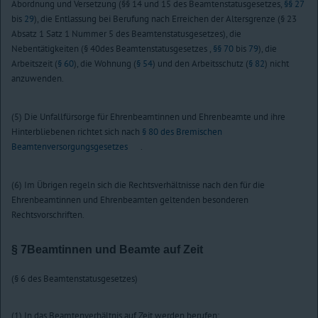
Abordnung und Versetzung (§§ 14 und 15 des Beamtenstatusgesetzes,
§§ 27
bis
29
), die Entlassung bei Berufung nach Erreichen der Altersgrenze (§ 23
Absatz 1 Satz 1 Nummer 5 des Beamtenstatusgesetzes), die
Nebentätigkeiten (§ 40des Beamtenstatusgesetzes ,
§§ 70
bis
79
), die
Arbeitszeit (
§ 60
), die Wohnung (
§ 54
) und den Arbeitsschutz (
§ 82
) nicht
anzuwenden.
(5) Die Unfallfürsorge für Ehrenbeamtinnen und Ehrenbeamte und ihre
Hinterbliebenen richtet sich nach
§ 80 des Bremischen
Beamtenversorgungsgesetzes
.
(6) Im Übrigen regeln sich die Rechtsverhältnisse nach den für die
Ehrenbeamtinnen und Ehrenbeamten geltenden besonderen
Rechtsvorschriften.
§ 7
Beamtinnen und Beamte auf Zeit
(§ 6 des Beamtenstatusgesetzes)
(1) In das Beamtenverhältnis auf Zeit werden berufen: