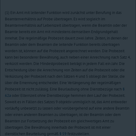
(1) Ein Amt mit leitender Funktion wird zunächst unter Berufung in das
Beamtenverhältnis auf Probe übertragen. Es wird sogleich im
Beamtenverhältnis auf Lebenszeit übertragen, wenn die Beamtin oder der
Beamte bereits ein Amt mit mindestens demselben Endgrundgehalt
innehat. Die regelmäßige Probezeit dauert zwei Jahre. Zeiten, in denen der
Beamtin oder dem Beamten die leitende Funktion bereits übertragen
worden ist, können auf die Probezeit angerechnet werden. Die Probezeit
kann bei besonderer Bewährung, auch neben einer Anrechnung nach Satz 4,
verkürzt werden. Die Mindestprobezeit beträgt in jedem Fall ein Jahr. Die
Entscheidung über die Anrechnung von Zeiten auf die Probezeit oder die
Verkürzung der Probezeit nach den Sätzen 4 und 5 obliegt der Stelle, die
über die Ernennung entscheidet. Eine Verlängerung der regelmäßigen
Probezeit ist nicht zulässig. Eine Beurlaubung ohne Dienstbezüge nach
§
62a
oder Elternzeit ohne Dienstbezüge hemmen den Lauf der Probezeit.
Soweit es in Fällen des Satzes 9 objektiv unmöglich ist, das Amt entweder
vorläufig unbesetzt zu lassen oder vorübergehend auf eine andere Beamtin
oder einen anderen Beamten zu übertragen, ist der Beamtin oder dem
Beamten zur Fortsetzung der Probezeit ein gleichwertiges Amt zu
übertragen. Die Bewährung innerhalb der Probezeit ist mit einer
dienstlichen Beurteilung gemäß
§ 59
festzustellen.