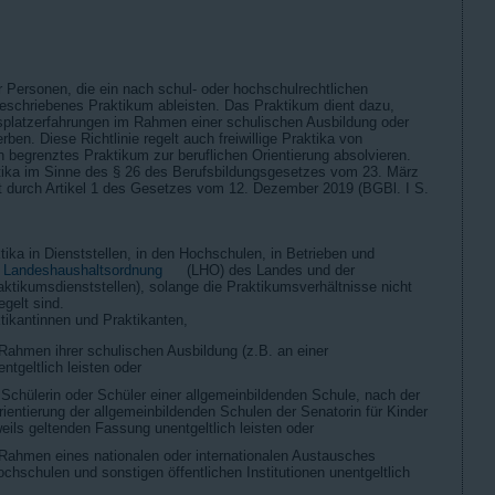
für Personen, die ein nach schul- oder hochschulrechtlichen
eschriebenes Praktikum ableisten. Das Praktikum dient dazu,
splatzerfahrungen im Rahmen einer schulischen Ausbildung oder
en. Diese Richtlinie regelt auch freiwillige Praktika von
 begrenztes Praktikum zur beruflichen Orientierung absolvieren.
aktika im Sinne des § 26 des Berufsbildungsgesetzes vom 23. März
zt durch Artikel 1 des Gesetzes vom 12. Dezember 2019 (BGBl. I S.
aktika in Dienststellen, in den Hochschulen, in Betrieben und
 Landeshaushaltsordnung
(LHO) des Landes und der
tikumsdienststellen), solange die Praktikumsverhältnisse nicht
egelt sind.
aktikantinnen und Praktikanten,
 Rahmen ihrer schulischen Ausbildung (z.B. an einer
ntgeltlich leisten oder
 Schülerin oder Schüler einer allgemeinbildenden Schule, nach der
orientierung der allgemeinbildenden Schulen der Senatorin für Kinder
weils geltenden Fassung unentgeltlich leisten oder
 Rahmen eines nationalen oder internationalen Austausches
hschulen und sonstigen öffentlichen Institutionen unentgeltlich