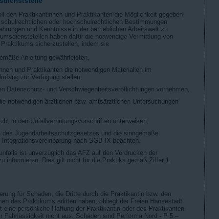
sdienststelle
ll den Praktikantinnen und Praktikanten die Möglichkeit gegeben
e schulrechtlichen oder hochschulrechtlichen Bestimmungen
hrungen und Kenntnisse in der betrieblichen Arbeitswelt zu
umsdienststellen haben dafür die notwendige Vermittlung von
 Praktikums sicherzustellen, indem sie
emäße Anleitung gewährleisten,
nnen und Praktikanten die notwendigen Materialien im
Umfang zur Verfügung stellen,
chen Datenschutz- und Verschwiegenheitsverpflichtungen vornehmen,
 die notwendigen ärztlichen bzw. amtsärztlichen Untersuchungen
lich, in den Unfallverhütungsvorschriften unterweisen,
en des Jugendarbeitsschutzgesetzes und die sinngemäße
Integrationsvereinbarung nach SGB IX beachten.
unfalls ist unverzüglich das AFZ auf den Vordrucken der
 informieren. Dies gilt nicht für die Praktika gemäß Ziffer 1
herung für Schäden, die Dritte durch die Praktikantin bzw. den
en des Praktikums erlitten haben, obliegt der Freien Hansestadt
 eine persönliche Haftung der Praktikantin oder des Praktikanten
r Fahrlässigkeit nicht aus. Schäden sind Performa Nord - P 5 –