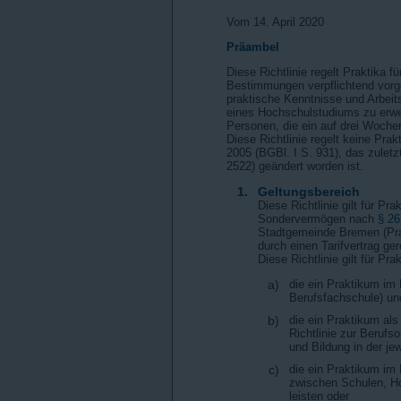
Vom 14. April 2020
Präambel
Diese Richtlinie regelt Praktika 
Bestimmungen verpflichtend vorg
praktische Kenntnisse und Arbeit
eines Hochschulstudiums zu erwerb
Personen, die ein auf drei Wochen
Diese Richtlinie regelt keine Pr
2005 (BGBl. I S. 931), das zulet
2522) geändert worden ist.
1.
Geltungsbereich
Diese Richtlinie gilt für Pr
Sondervermögen nach
§ 26
Stadtgemeinde Bremen (Prak
durch einen Tarifvertrag ger
Diese Richtlinie gilt für Pr
a)
die ein Praktikum im
Berufsfachschule) une
b)
die ein Praktikum als
Richtlinie zur Berufs
und Bildung in der je
c)
die ein Praktikum im
zwischen Schulen, Hoc
leisten oder