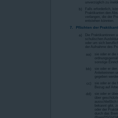
unverzüglich zu meld
b)
Falls erforderlich, k
Praktikanten den Absc
verlangen, die der Pr
entstehen könnten.
7.
Pflichten der Praktika
a)
Die Praktikantinnen 
schulischen Ausbildu
oder um sich beruflic
der Aufnahme des Pra
aa)
sie oder er di
ordnungsgemäß 
sonstige Einric
bb)
sie oder er de
Anleiterinnen 
gegeben werde
cc)
sie oder er die
Bezug auf Arbe
dd)
sie oder er übe
über geschützt
ausschließlich
bekannt gibt, z
oder der Prakt
durch das Bre
(BremDSGVOAG)