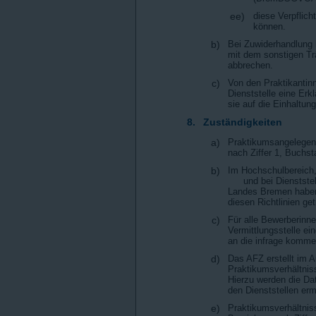
ee)
diese Verpflic
können.
b)
Bei Zuwiderhandlung 
mit dem sonstigen T
abbrechen.
c)
Von den Praktikantin
Dienststelle eine Er
sie auf die Einhaltu
8.
Zuständigkeiten
a)
Praktikumsangelegenh
nach Ziffer 1, Buchs
b)
Im Hochschulbereich
und bei Dienstste
Landes Bremen haben
diesen Richtlinien ge
c)
Für alle Bewerberinn
Vermittlungsstelle ei
an die infrage kommen
d)
Das AFZ erstellt im A
Praktikumsverhältnis
Hierzu werden die Dat
den Dienststellen ermi
e)
Praktikumsverhältniss