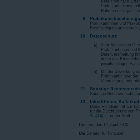
Bereichen nach Ziffe
Praktikumsdienststell
Rahmen einer jährlic
9.
Praktikumsbescheinig
Praktikantinnen und Prakti
Bescheinigung ausgestellt 
10.
Datenschutz
a)
Zum Schutz von Grund
Praktikantinnen und 
Datenverarbeitung fin
durch das Bremische
jeweils gültigen Fas
b)
Mit der Bewerbung so
Praktikantin oder der
Verarbeitung ihrer od
11.
Sonstige Rechtsvorschr
Sonstige Rechtsvorschriften
12.
Inkrafttreten, Außerkraf
Diese Richtlinie tritt am 15
für die Durchführung von P
S. 414)
außer Kraft.
Bremen, den 14. April 2020
Der Senator für Finanzen