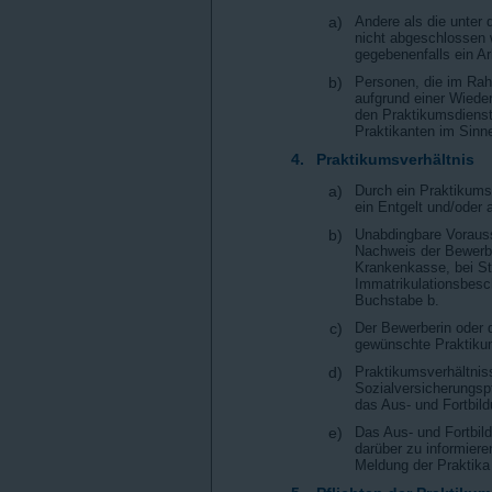
a)
Andere als die unter 
nicht abgeschlossen 
gegebenenfalls ein Ar
b)
Personen, die im Rahm
aufgrund einer Wied
den Praktikumsdiensts
Praktikanten im Sinne
4.
Praktikumsverhältnis
a)
Durch ein Praktikumsv
ein Entgelt und/oder 
b)
Unabdingbare Vorauss
Nachweis der Bewerbe
Krankenkasse, bei St
Immatrikulationsbesch
Buchstabe b.
c)
Der Bewerberin oder 
gewünschte Praktikum 
d)
Praktikumsverhältniss
Sozialversicherungspf
das Aus- und Fortbil
e)
Das Aus- und Fortbil
darüber zu informiere
Meldung der Praktika 