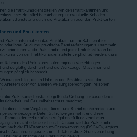
en.
önnen die Praktikumsdienststellen von den Praktikantinnen und
hluss einer Haftpflichtversicherung für eventuelle Schäden
aktikumsdienststelle durch die Praktikantin oder den Praktikanten
ntinnen und Praktikanten
und Praktikanten nutzen das Praktikum, um im Rahmen ihrer
ng oder ihres Studiums praktische Berufserfahrungen zu sammeln
h zu orientieren. Jede Praktikantin und jeder Praktikant kann bei
ktikums von der Praktikumsdienststelle verpflichtet werden, dass
e im Rahmen des Praktikums aufgetragenen Verrichtungen
und sorgfältig durchführt und die Werkzeuge, Maschinen und
htungen pfleglich behandelt;
n Weisungen folgt, die im Rahmen des Praktikums von den
und Anleitern oder von anderen weisungsberechtigten Personen
n;
 für die Praktikumsdienststelle geltende Ordnung, insbesondere in
itssicherheit und Gesundheitsschutz beachtet;
r die dienstlichen Vorgänge, Dienst- und Betriebsgeheimnisse und
e personenbezogene Daten Stillschweigen wahrt und diese
 im Rahmen der rechtmäßigen Aufgabenerfüllung verarbeitet,
ugänglich macht oder sonst nutzt. Darüber wird die Praktikantin
ikant nach der EU-Datenschutz-Grundverordnung (DSGVO), ergänzt
mische Ausführungsgesetz zur EU-Datenschutz-Grundverordnung
 bei der Aufnahme des Praktikums belehrt;