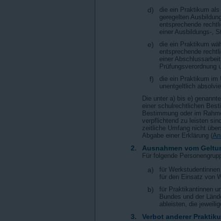
d)
die ein Praktikum al
geregelten Ausbildun
entsprechende rechtl
einer Ausbildungs-, S
e)
die ein Praktikum wä
entsprechende rechtl
einer Abschlussarbeit
Prüfungsverordnung un
f)
die ein Praktikum im
unentgeltlich absolvie
Die unter a) bis e) genannt
einer schulrechtlichen Bes
Bestimmung oder im Rahmen
verpflichtend zu leisten s
zeitliche Umfang nicht über
Abgabe einer Erklärung (
An
2.
Ausnahmen vom Geltu
Für folgende Personengruppe
a)
für Werkstudentinnen 
für den Einsatz von 
b)
für Praktikantinnen 
Bundes und der Lände
ableisten, die jeweil
3.
Verbot anderer Praktik