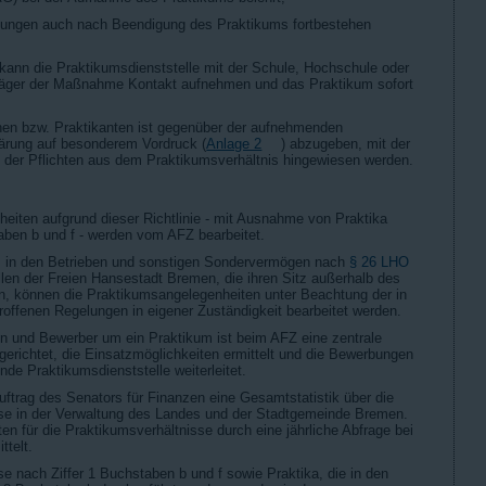
htungen auch nach Beendigung des Praktikums fortbestehen
kann die Praktikumsdienststelle mit der Schule, Hochschule oder
räger der Maßnahme Kontakt aufnehmen und das Praktikum sofort
nen bzw. Praktikanten ist gegenüber der aufnehmenden
klärung auf besonderem Vordruck (
Anlage 2
) abzugeben, mit der
ng der Pflichten aus dem Praktikumsverhältnis hingewiesen werden.
eiten aufgrund dieser Richtlinie - mit Ausnahme von Praktika
taben b und f - werden vom AFZ bearbeitet.
, in den Betrieben und sonstigen Sondervermögen nach
§ 26 LHO
llen der Freien Hansestadt Bremen, die ihren Sitz außerhalb des
, können die Praktikumsangelegenheiten unter Beachtung der in
troffenen Regelungen in eigener Zuständigkeit bearbeitet werden.
en und Bewerber um ein Praktikum ist beim AFZ eine zentrale
ngerichtet, die Einsatzmöglichkeiten ermittelt und die Bewerbungen
de Praktikumsdienststelle weiterleitet.
uftrag des Senators für Finanzen eine Gesamtstatistik über die
se in der Verwaltung des Landes und der Stadtgemeinde Bremen.
en für die Praktikumsverhältnisse durch eine jährliche Abfrage bei
ttelt.
e nach Ziffer 1 Buchstaben b und f sowie Praktika, die in den