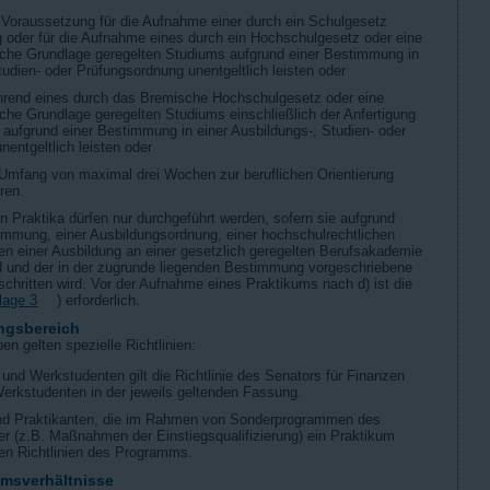
s Voraussetzung für die Aufnahme einer durch ein Schulgesetz
g oder für die Aufnahme eines durch ein Hochschulgesetz oder eine
iche Grundlage geregelten Studiums aufgrund einer Bestimmung in
tudien- oder Prüfungsordnung unentgeltlich leisten oder
hrend eines durch das Bremische Hochschulgesetz oder eine
iche Grundlage geregelten Studiums einschließlich der Anfertigung
 aufgrund einer Bestimmung in einer Ausbildungs-, Studien- oder
entgeltlich leisten oder
 Umfang von maximal drei Wochen zur beruflichen Orientierung
ren.
en Praktika dürfen nur durchgeführt werden, sofern sie aufgrund
timmung, einer Ausbildungsordnung, einer hochschulrechtlichen
 einer Ausbildung an einer gesetzlich geregelten Berufsakademie
ind und der in der zugrunde liegenden Bestimmung vorgeschriebene
schritten wird. Vor der Aufnahme eines Praktikums nach d) ist die
lage 3
) erforderlich.
ngsbereich
n gelten spezielle Richtlinien:
und Werkstudenten gilt die Richtlinie des Senators für Finanzen
Werkstudenten in der jeweils geltenden Fassung.
und Praktikanten, die im Rahmen von Sonderprogrammen des
r (z.B. Maßnahmen der Einstiegsqualifizierung) ein Praktikum
igen Richtlinien des Programms.
umsverhältnisse