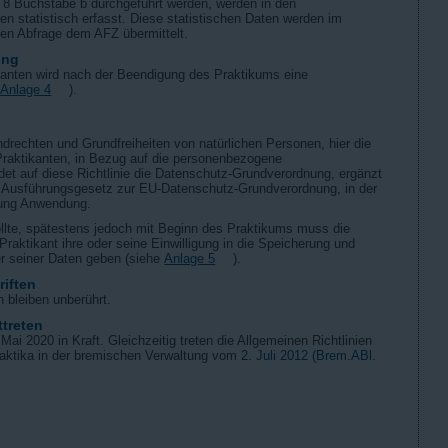
r 8 Buchstabe b durchgeführt werden, werden in den
en statistisch erfasst. Diese statistischen Daten werden im
hen Abfrage dem AFZ übermittelt.
ung
kanten wird nach der Beendigung des Praktikums eine
(
Anlage 4
).
rechten und Grundfreiheiten von natürlichen Personen, hier die
Praktikanten, in Bezug auf die personenbezogene
det auf diese Richtlinie die Datenschutz-Grundverordnung, ergänzt
 Ausführungsgesetz zur EU-Datenschutz-Grundverordnung, in der
sung Anwendung.
llte, spätestens jedoch mit Beginn des Praktikums muss die
 Praktikant ihre oder seine Einwilligung in die Speicherung und
er seiner Daten geben (siehe
Anlage 5
).
iften
 bleiben unberührt.
ttreten
. Mai 2020 in Kraft. Gleichzeitig treten die Allgemeinen Richtlinien
raktika in der bremischen Verwaltung vom
2. Juli 2012 (Brem.ABl.