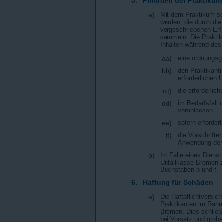
5.
Pflichten der Praktikum
a)
Mit dem Praktikum so
werden, die durch di
vorgeschriebenen Erfa
sammeln. Die Praktik
Inhalten während des
aa)
eine ordnungsg
bb)
den Praktikanti
erforderlichen 
cc)
die erforderli
dd)
im Bedarfsfall
veranlassen,
ee)
sofern erforder
ff)
die Vorschrift
Anwendung der 
b)
Im Falle eines Dienst
Unfallkasse Bremen zu
Buchstaben b und f.
6.
Haftung für Schäden
a)
Die Haftpflichtversic
Praktikanten im Rahm
Bremen. Dies schließt
bei Vorsatz und grobe