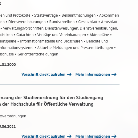
t
nen und Protokolle
• Staatsverträge
• Bekanntmachungen
• Abkommen
gen
• Dienstvereinbarungen
• Rundschreiben
• Gesetzblatt
• Amtsblatt
n
• Verwaltungsvorschriften, Dienstanweisungen, Dienstvereinbarungen,
atistiken
• Gutachten
• Verträge und Vereinbarungen
• Aktenpläne
•
tionspläne
• Informationsmaterial und Broschüren
• Berichte und
-Informationssysteme
• Aktuelle Meldungen und Pressemitteilungen
•
usschüsse
• Gerichtsentscheidungen
1.01.2000
Vorschrift direkt aufrufen
Mehr Informationen
änzung der Studienordnung für den Studiengang
n der Hochschule für Öffentliche Verwaltung
tsverordnungen
5.06.2021
Vorschrift direkt aufrufen
Mehr Informationen