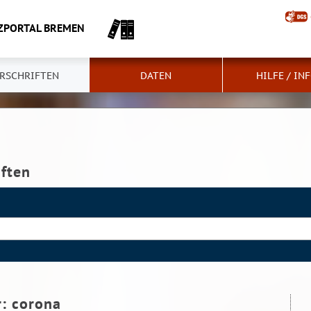
ZPORTAL BREMEN
RSCHRIFTEN
DATEN
HILFE / IN
iften
r:
corona