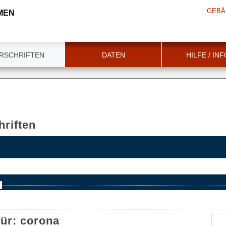
GEBÄ
MEN
RSCHRIFTEN
DATEN
HILFE / IN
riften
e
für:
corona