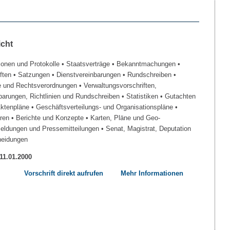
icht
ionen und Protokolle
• Staatsverträge
• Bekanntmachungen
•
iften
• Satzungen
• Dienstvereinbarungen
• Rundschreiben
•
e und Rechtsverordnungen
• Verwaltungsvorschriften,
barungen, Richtlinien und Rundschreiben
• Statistiken
• Gutachten
Aktenpläne
• Geschäftsverteilungs- und Organisationspläne
•
üren
• Berichte und Konzepte
• Karten, Pläne und Geo-
Meldungen und Pressemitteilungen
• Senat, Magistrat, Deputation
heidungen
 11.01.2000
Vorschrift direkt aufrufen
Mehr Informationen