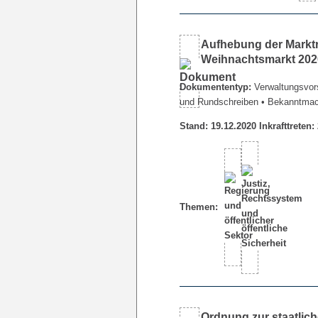
Aufhebung der Marktr
Weihnachtsmarkt 202
Dokumententyp:
Verwaltungsvors
und Rundschreiben
• Bekanntma
Stand: 19.12.2020 Inkrafttreten:
Themen:
Ordnung zur staatlic