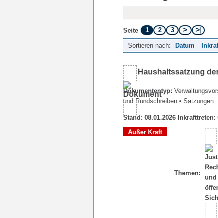
1
2
3
Seite
Sortieren nach:
Datum
Inkra
Haushaltssatzung der
Dokumententyp:
Verwaltungsvors
und Rundschreiben
• Satzungen
Stand: 08.01.2026 Inkrafttreten:
Außer Kraft
Themen: