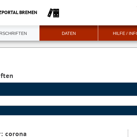
ZPORTAL BREMEN
RSCHRIFTEN
DATEN
HILFE / IN
iften
r:
corona