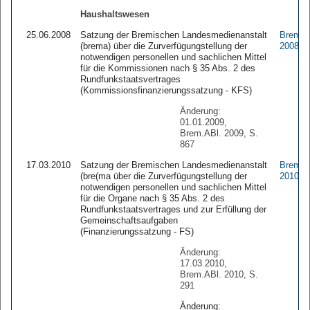
Haushaltswesen
25.06.2008
Satzung der Bremischen Landesmedienanstalt
Brem.A
(brema) über die Zurverfügungstellung der
2008 9
notwendigen personellen und sachlichen Mittel
für die Kommissionen nach § 35 Abs. 2 des
Rundfunkstaatsvertrages
(Kommissionsfinanzierungssatzung - KFS)
Änderung:
01.01.2009,
Brem.ABl. 2009, S.
867
17.03.2010
Satzung der Bremischen Landesmedienanstalt
Brem.A
(bre(ma über die Zurverfügungstellung der
2010 2
notwendigen personellen und sachlichen Mittel
für die Organe nach § 35 Abs. 2 des
Rundfunkstaatsvertrages und zur Erfüllung der
Gemeinschaftsaufgaben
(Finanzierungssatzung - FS)
Änderung:
17.03.2010,
Brem.ABl. 2010, S.
291
Änderung: