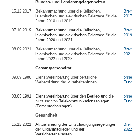
Bundes- und Länderangelegenheiten
15.12.2017
Bekanntmachung über die jüdischen,
Brem.A
islamischen und alevitischen Feiertage für die
2017 1
Jahre 2018 und 2019
07.10.2019
Bekanntmachung über die jüdischen,
Brem.A
islamischen und alevitischen Feiertage für die
2019 1
Jahre 2020 und 2021
08.09.2021
Bekanntmachung über die jüdischen,
Brem.A
islamischen und alevitischen Feiertage für die
2021 9
Jahre 2022 und 2023
Gesamtpersonalrat
09.09.1986
Dienstvereinbarung über berufliche
ohne
Weiterbildung der Mitarbeiter/innen
Fundste
03.05.1991
Dienstvereinbarung über den Betrieb und die
ohne
Nutzung von Telekommunikationsanlagen
Fundste
(Fernsprechanlagen)
Gesundheit
15.12.2021
Aktualisierung der Entschädigungsregelungen
Brem.A
der Organmitglieder und der
2022 3
Versichertenältesten