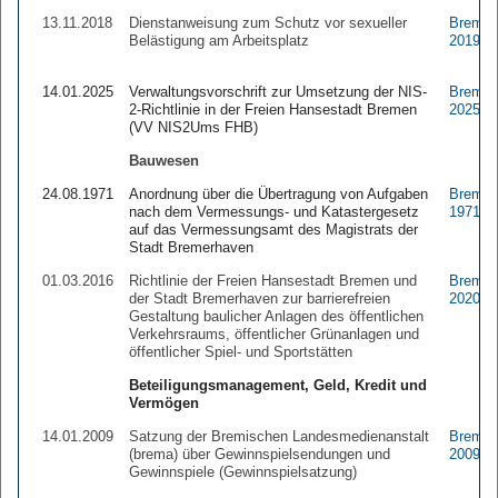
13.11.2018
Dienstanweisung zum Schutz vor sexueller
Brem.A
Belästigung am Arbeitsplatz
2019 1
14.01.2025
Verwaltungsvorschrift zur Umsetzung der NIS-
Brem.A
2-Richtlinie in der Freien Hansestadt Bremen
2025 4
(VV NIS2Ums FHB)
Bauwesen
24.08.1971
Anordnung über die Übertragung von Aufgaben
Brem.A
nach dem Vermessungs- und Katastergesetz
1971 2
auf das Vermessungsamt des Magistrats der
Stadt Bremerhaven
01.03.2016
Richtlinie der Freien Hansestadt Bremen und
Brem.A
der Stadt Bremerhaven zur barrierefreien
2020 2
Gestaltung baulicher Anlagen des öffentlichen
Verkehrsraums, öffentlicher Grünanlagen und
öffentlicher Spiel- und Sportstätten
Beteiligungsmanagement, Geld, Kredit und
Vermögen
14.01.2009
Satzung der Bremischen Landesmedienanstalt
Brem.A
(brema) über Gewinnspielsendungen und
2009 2
Gewinnspiele (Gewinnspielsatzung)