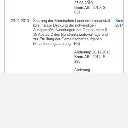
27.08.2010,
Brem.ABl. 2010, S.
821
20.11.2013
Satzung der Bremischen Landesmedienanstalt
Brem.A
(bre(ma zur Deckung der notwendigen
2014 1
Ausgaben/Aufwendungen der Organe nach §
35 Absatz 2 des Rundfunkstaatsvertrags und
zur Erfüllung der Gemeinschaftsaufgaben
(Finanzierungssatzung - FS)
Änderung: 20.11.2013,
Brem.ABl. 2014, S.
195
Änderung:
20.12.2018,
Brem.ABl. 2019, S.
126
14.05.2019
Verwaltungsvorschrift für die Beschaffung der
Brem.A
Freien Hansestadt Bremen - Land und
2019 4
Stadtgemeinde Bremen (VVBesch)
Änderung:
14.05.2019,
Brem.ABl. 2019, S.
436